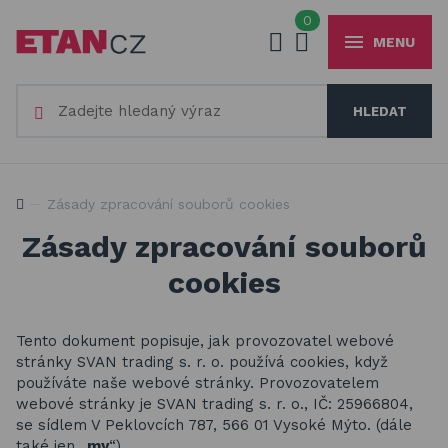
0
MENU
Váš e-mail
HLEDAT
+420
777 230 065
PO-PÁ 8-18 hod
Slunečníky a stínící technika
Vaše heslo
Jsme experti na zastínění a venkovní zábavu
Zásady zpracování souborů cookies
Obaly, kryty, potahy a plachty na zahradní nábytek
Zásady zpracování souborů
Dřevěné hračky pro děti
cookies
PŘIHLÁSIT
Stavebnice Qman pro děti
Registrovat
Houpačky a závěsné systémy
Tento dokument popisuje, jak provozovatel webové
Zapomenuté heslo
stránky SVAN trading s. r. o.
používá cookies, když
Venkovní hry a hračky pro děti
používáte naše webové stránky. Provozovatelem
webové stránky je SVAN trading s. r. o., IČ: 25966804,
Slackline
se sídlem V Peklovcích 787, 566 01 Vysoké Mýto
.
(dále
také jen „
my
“).