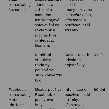
remarketing
identifikaci
unikátní
Seznam.cz,
zařízení a
anonymizované
a.s.
následné
ID návštěvníka,
marketingové
informace o
oslovování na
používání naší
reklamních
stránky.
plochách ve
vyhledávači
Seznam.
K měření
Cena a obsah
3 měsíc
efektivity
odeslané
reklamy
objednávky.
používáme
Sklik konverzní
kód.
Facebook
Služba používá
Informace o
90 dní
remarketing
Facebook k
používání naší
Meta
poskytování
stránky,
Platforms
řady
záznamy o