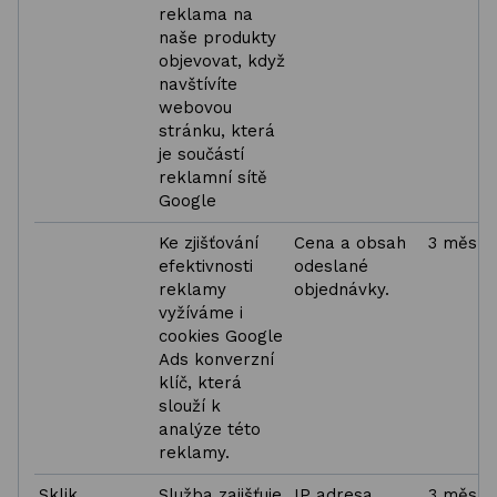
reklama na
naše produkty
objevovat, když
navštívíte
webovou
stránku, která
je součástí
reklamní sítě
Google
Ke zjišťování
Cena a obsah
3 měsíc
efektivnosti
odeslané
reklamy
objednávky.
vyžíváme i
cookies Google
Ads konverzní
klíč, která
slouží k
analýze této
reklamy.
Sklik
Služba zajišťuje
IP adresa,
3 měsíc