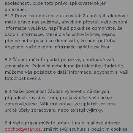
společnosti, bude toto právo aplikovatelné jen
omezeně.
8.1.7 Právo na omezení zpracování: Za určitých okolností
máte právo nás požádat, abychom přestali vaše osobní
informace využívat, například pokud se domníváte, že
osobní informace, které o vás uchováváme, nejsou
přesné nebo pokud se domníváte, že není potřeba,
abychom vaše osobní informace nadále využívali.
8.2 Žádost můžete podat pouze vy, popřípadě váš
zmocněnec. Pokud si nebudeme jisti identitou žadatele,
můžeme vás požádat o další informace, abychom si vaši
totožnost ověřili.
8.3 Naše povinnost žádosti vyhovět v některých
případech závisí na tom, pro jaký účel vaše údaje
zpracováváme. Některá práva lze uplatnit jen pro
určité účely zpracování, nebo existují výjimky.
8.4 Vaše práva můžete uplatnit na e-mailové adrese
obchod@etan.cz
, změnit svůj souhlas s použitím cookies