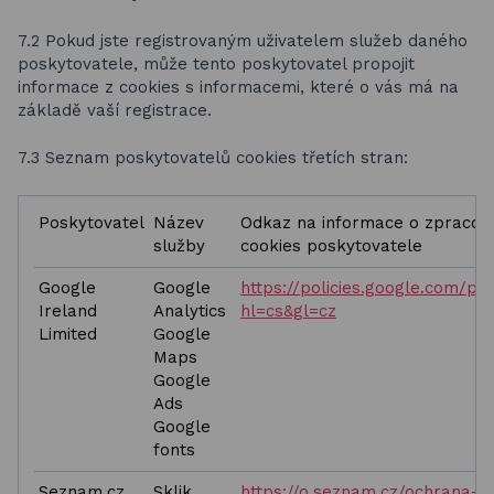
7.2 Pokud jste registrovaným uživatelem služeb daného
poskytovatele, může tento poskytovatel propojit
informace z cookies s informacemi, které o vás má na
základě vaší registrace.
7.3 Seznam poskytovatelů cookies třetích stran:
Poskytovatel
Název
Odkaz na informace o zpracová
služby
cookies poskytovatele
Google
Google
https://policies.google.com/pri
Ireland
Analytics
hl=cs&gl=cz
Limited
Google
Maps
Google
Ads
Google
fonts
Seznam.cz,
Sklik
https://o.seznam.cz/ochrana-