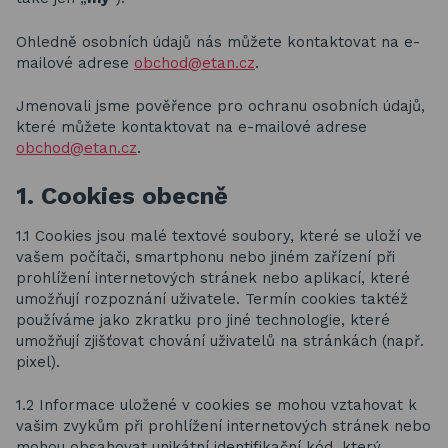
Basketbalové koše
Ohledně osobních údajů nás můžete kontaktovat na e-
Holandský billiard (shuffleboard)
mailové adrese
obchod@etan.cz
.
Gumové podlahy (dlaždice)
Jmenovali jsme pověřence pro ochranu osobních údajů,
které můžete kontaktovat na e-mailové adrese
Trampolíny
obchod@etan.cz
.
Výprodej
1. Cookies obecně
1.1 Cookies jsou malé textové soubory, které se uloží ve
ÚVOD
BLOG
vašem počítači, smartphonu nebo jiném zařízení při
VŠE O NÁKUPU
KONTAKT
prohlížení internetových stránek nebo aplikací, které
REALIZACE V ČR
umožňují rozpoznání uživatele. Termín cookies taktéž
používáme jako zkratku pro jiné technologie, které
umožňují zjišťovat chování uživatelů na stránkách (např.
pixel).
1.2 Informace uložené v cookies se mohou vztahovat k
vašim zvykům při prohlížení internetových stránek nebo
mohou obsahovat unikátní identifikační kód, který