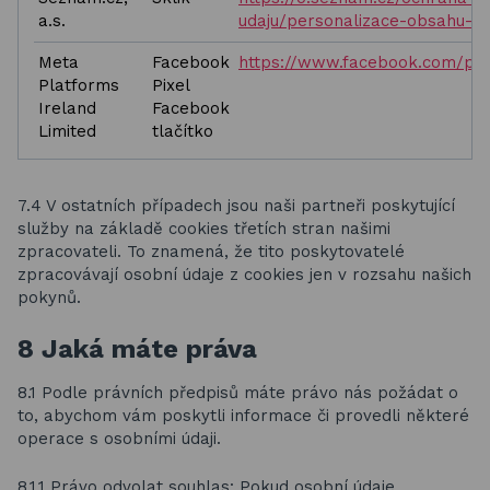
a.s.
udaju/personalizace-obsahu-a
Meta
Facebook
https://www.facebook.com/poli
Platforms
Pixel
Ireland
Facebook
Limited
tlačítko
7.4 V ostatních případech jsou naši partneři poskytující
služby na základě cookies třetích stran našimi
zpracovateli. To znamená, že tito poskytovatelé
zpracovávají osobní údaje z cookies jen v rozsahu našich
pokynů.
8 Jaká máte práva
8.1 Podle právních předpisů máte právo nás požádat o
to, abychom vám poskytli informace či provedli některé
operace s osobními údaji.
8.1.1 Právo odvolat souhlas: Pokud osobní údaje