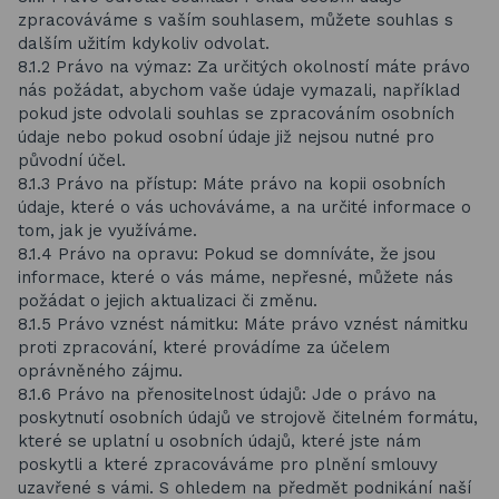
zpracováváme s vaším souhlasem, můžete souhlas s
dalším užitím kdykoliv odvolat.
8.1.2 Právo na výmaz: Za určitých okolností máte právo
nás požádat, abychom vaše údaje vymazali, například
pokud jste odvolali souhlas se zpracováním osobních
údaje nebo pokud osobní údaje již nejsou nutné pro
původní účel.
8.1.3 Právo na přístup: Máte právo na kopii osobních
údaje, které o vás uchováváme, a na určité informace o
tom, jak je využíváme.
8.1.4 Právo na opravu: Pokud se domníváte, že jsou
informace, které o vás máme, nepřesné, můžete nás
požádat o jejich aktualizaci či změnu.
8.1.5 Právo vznést námitku: Máte právo vznést námitku
proti zpracování, které provádíme za účelem
oprávněného zájmu.
8.1.6 Právo na přenositelnost údajů: Jde o právo na
poskytnutí osobních údajů ve strojově čitelném formátu,
které se uplatní u osobních údajů, které jste nám
poskytli a které zpracováváme pro plnění smlouvy
uzavřené s vámi. S ohledem na předmět podnikání naší