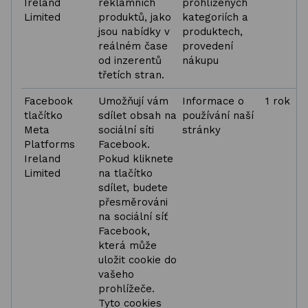
Ireland
reklamních
prohlížených
Limited
produktů, jako
kategoriích a
jsou nabídky v
produktech,
reálném čase
provedení
od inzerentů
nákupu
třetích stran.
Facebook
Umožňují vám
Informace o
1 rok
tlačítko
sdílet obsah na
používání naší
Meta
sociální síti
stránky
Platforms
Facebook.
Ireland
Pokud kliknete
Limited
na tlačítko
sdílet, budete
přesměrováni
na sociální síť
Facebook,
která může
uložit cookie do
vašeho
prohlížeče.
Tyto cookies