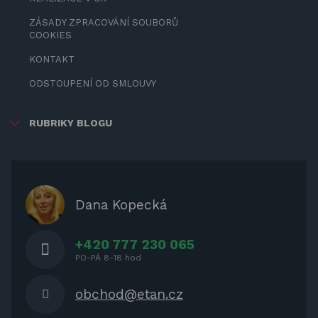
ZÁSADY ZPRACOVÁNÍ SOUBORŮ
COOKIES
KONTAKT
ODSTOUPENÍ OD SMLOUVY
RUBRIKY BLOGU
ZÁBAVA PRO DĚTI
ZASTÍNĚNÍ
OCHRANNÉ KRYTY NA ZAHRADNÍ
Dana Kopecká
NÁBYTEK
+420 777 230 065
PO-PÁ 8-18 hod
obchod@etan.cz