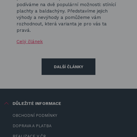
podíváme na dvě populární možnosti: stínící
plachty a baldachýny. Představíme jejich
výhody a nevýhody a pomůžeme vám
rozhodnout, která varianta je pro vás ta
pravá.
Celý článek
DALŠÍ ČLÁNKY
DŮLEŽITÉ INFORMACE
OBCHODNÍ PODMÍNKY
DOPRAVA A PLATBA
REALIZACE V ČR