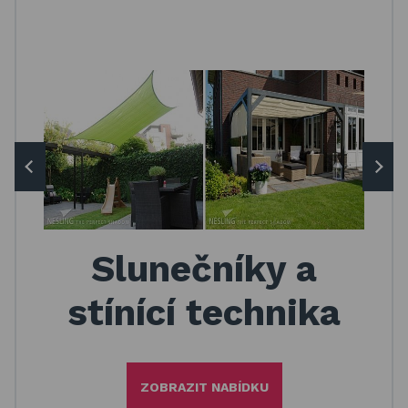
Basketbalové koše
Holandský billiard (shuffleboard)
Gumové podlahy (dlaždice)
Trampolíny
Výprodej
ÚVOD
BLOG
VŠE O NÁKUPU
KONTAKT
Slunečníky a
REALIZACE V ČR
stínící technika
ZOBRAZIT NABÍDKU