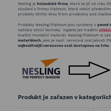
Nesling je
holandská firma
, která se již od roku 2
sloučení s firmou Platinum, která nabízí předevš
produkty těchto dvou firem prodávány pod značk
Produkty Nesling/Platinum jsou vyrobeny z
pevné 
nabídce stínící techniky najdete jak tradiční
stíníc
kvalitní montážní materiál. Nesling/Platinum si za
materiálech
, jako je např. nerezová ocel jakosti 3
nejkvalitnější nerezovou ocel dostupnou na trhu
.
Produkt je zařazen v kategoriíc