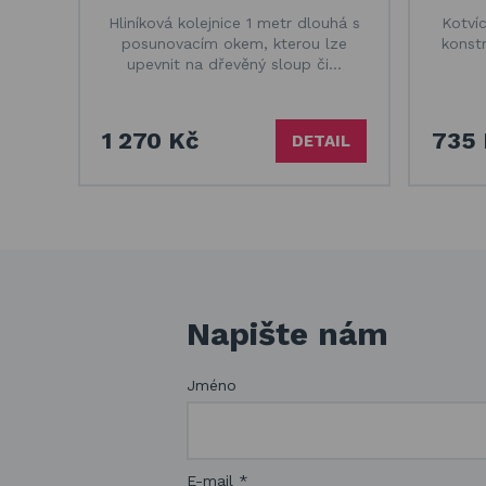
Hliníková kolejnice 1 metr dlouhá s
Kotvíc
posunovacím okem, kterou lze
konst
upevnit na dřevěný sloup či…
1 270 Kč
735 
DETAIL
Napište nám
Jméno
E-mail
*