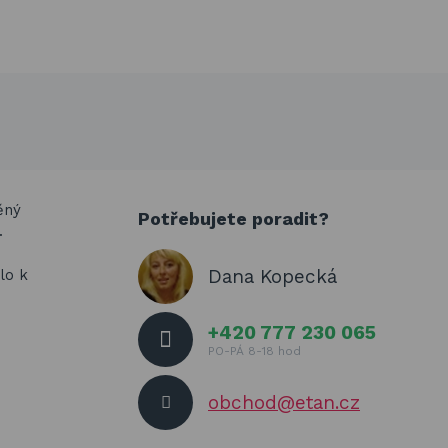
ěný
Potřebujete poradit?
.
Dana Kopecká
lo k
+420 777 230 065
PO-PÁ 8-18 hod
obchod@etan.cz