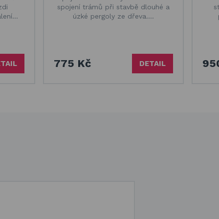
zdi
spojení trámů při stavbě dlouhé a
s
alení…
úzké pergoly ze dřeva.…
775 Kč
95
TAIL
DETAIL