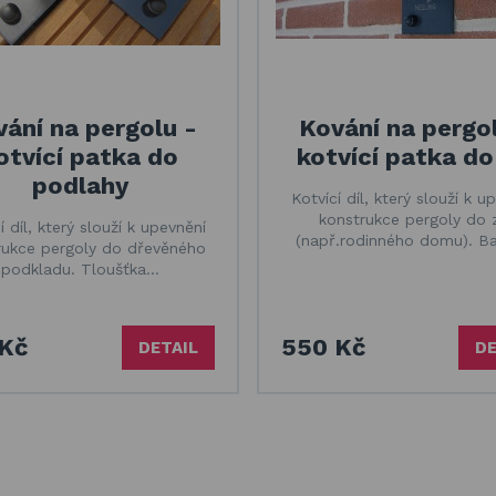
ání na pergolu -
Kování na pergo
otvící patka do
kotvící patka do
podlahy
Kotvící díl, který slouží k u
konstrukce pergoly do 
í díl, který slouží k upevnění
(např.rodinného domu). B
rukce pergoly do dřevěného
podkladu. Tloušťka…
Kč
550 Kč
DETAIL
DE