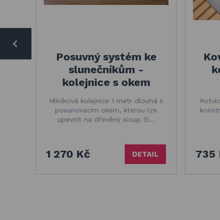
Posuvný systém ke
Kov
slunečníkům -
k
kolejnice s okem
Hliníková kolejnice 1 metr dlouhá s
Kotvíc
posunovacím okem, kterou lze
konst
upevnit na dřevěný sloup či…
1 270 Kč
735 
DETAIL