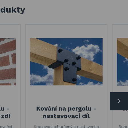
odukty
lu -
Kování na pergolu -
K
 zdi
nastavovací díl
pevnění
Spojovací díl určený k nastavení a
Rohov