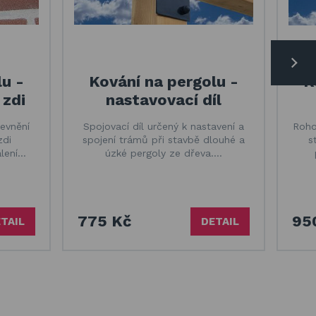
lu -
Kování na pergolu -
K
 zdi
nastavovací díl
pevnění
Spojovací díl určený k nastavení a
Rohov
zdi
spojení trámů při stavbě dlouhé a
s
alení…
úzké pergoly ze dřeva.…
775 Kč
95
TAIL
DETAIL