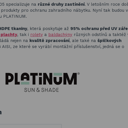
005 specializuje na
různé druhy zastínění
. V letošním roce do
ím produkty pro ochranu zahradního nábytku. Nyní tak budou 
ou PLATINUM.
HDPE tkaniny
, která poskytuje až
95% ochranu před UV zář
í plachty
, tak i
rolety
a
baldachýny
různých odstínů a taktéž 
kládá nejen na
kvalitě zpracování
, ale také na
špičkových
16 AISI, ze které se vyrábí montážní příslušenství, jedná se o
h