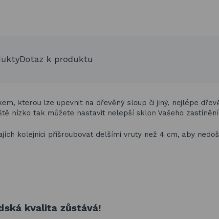
dukty
Dotaz k produktu
em, kterou lze upevnit na dřevěný sloup či jiný, nejlépe dřev
ště nízko tak můžete nastavit nelepší sklon Vašeho zastínění
ích kolejnici přišroubovat delšími vruty než 4 cm, aby nedoš
ská kvalita zůstává!