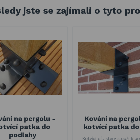
ledy jste se zajímali o tyto pr
ání na pergolu -
Kování na pergo
otvící patka do
kotvící patka do
podlahy
Kotvící díl, který slouží k u