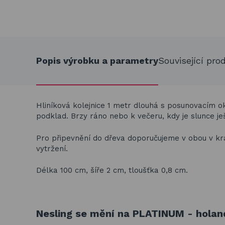
Popis výrobku a parametry
Související pro
Hliníková kolejnice 1 metr dlouhá s posunovacím ok
podklad. Brzy ráno nebo k večeru, kdy je slunce je
Pro připevnění do dřeva doporučujeme v obou v kraj
vytržení.
Délka 100 cm, šíře 2 cm, tloušťka 0,8 cm.
Nesling se mění na PLATINUM - holand