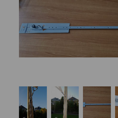
Basketbalové koše
Holandský billiard
(shuffleboard)
Gumové podlahy (dlaždice)
Trampolíny
Výprodej