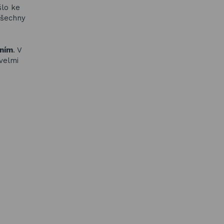
šlo ke
všechny
ením
. V
velmi