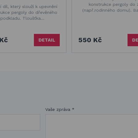
konstrukce pergoly do 
í díl, který slouží k upevnění
(např.rodinného domu). B
rukce pergoly do dřevěného
podkladu. Tloušťka…
Kč
550 Kč
DETAIL
DE
Vaše zpráva
*