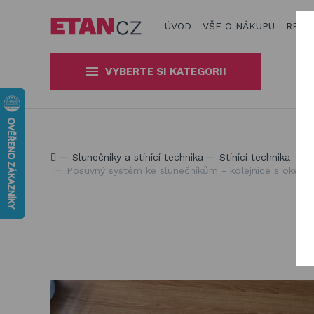
ÚVOD
VŠE O NÁKUPU
REAL
VYBERTE SI KATEGORII
Slunečníky a stínící technika
Obaly, kryty, potahy a plachty
Jsme experti na zastínění a venkovní zábavu
Slunečníky a stínící technika
Stínící technika - př
na zahradní nábytek
Posuvný systém ke slunečníkům - kolejnice s okem
Dřevěné hračky pro děti
Stavebnice Qman pro děti
Houpačky a závěsné systémy
Venkovní hry a hračky pro děti
Slackline