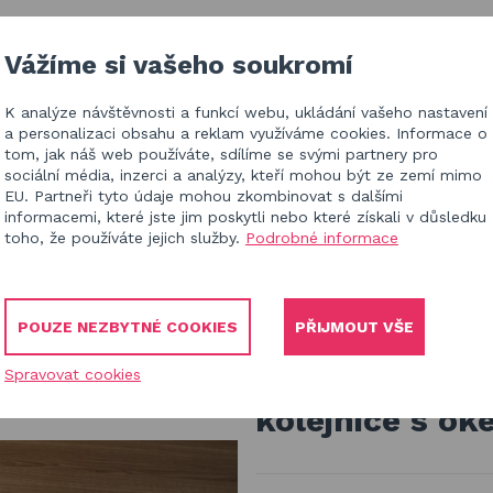
IZACE V ČR
BLOG
KONTAKT
Vážíme si vašeho soukromí
K analýze návštěvnosti a funkcí webu, ukládání vašeho nastavení
HL
a personalizaci obsahu a reklam využíváme cookies. Informace o
tom, jak náš web používáte, sdílíme se svými partnery pro
sociální média, inzerci a analýzy, kteří mohou být ze zemí mimo
EU. Partneři tyto údaje mohou zkombinovat s dalšími
informacemi, které jste jim poskytli nebo které získali v důsledku
toho, že používáte jejich služby.
Podrobné informace
íslušenství
POUZE NEZBYTNÉ COOKIES
PŘIJMOUT VŠE
Posuvný systé
Spravovat cookies
kolejnice s o