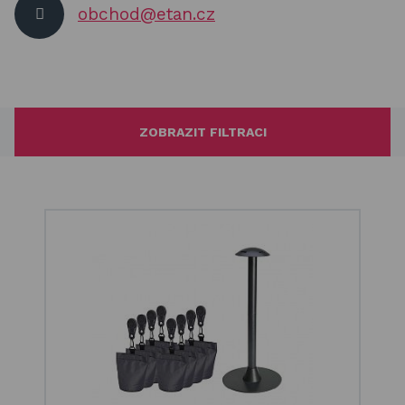
obchod@etan.cz
ZOBRAZIT FILTRACI
Filtrování podle ceny
Kč
Seřadit
Doporučujeme
Od nejlevnějšího
Od nejdražšího