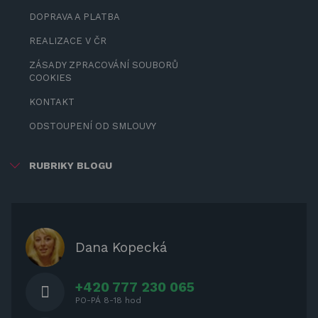
DOPRAVA A PLATBA
REALIZACE V ČR
ZÁSADY ZPRACOVÁNÍ SOUBORŮ
COOKIES
KONTAKT
ODSTOUPENÍ OD SMLOUVY
RUBRIKY BLOGU
ZÁBAVA PRO DĚTI
ZASTÍNĚNÍ
OCHRANNÉ KRYTY NA ZAHRADNÍ
Dana Kopecká
NÁBYTEK
+420 777 230 065
PO-PÁ 8-18 hod