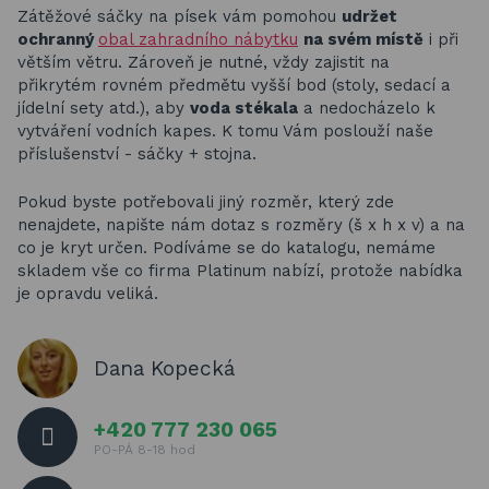
Basketbalové koše
Zátěžové sáčky na písek vám pomohou
udržet
ochranný
obal zahradního nábytku
na svém místě
i při
Holandský billiard (shuffleboard)
větším větru. Zároveň je nutné, vždy zajistit na
přikrytém rovném předmětu vyšší bod (stoly, sedací a
Gumové podlahy (dlaždice)
jídelní sety atd.), aby
voda stékala
a nedocházelo k
vytváření vodních kapes. K tomu Vám poslouží naše
Trampolíny
příslušenství - sáčky + stojna.
Výprodej
Pokud byste potřebovali jiný rozměr, který zde
nenajdete, napište nám dotaz s rozměry (š x h x v) a na
co je kryt určen. Podíváme se do katalogu, nemáme
skladem vše co firma Platinum nabízí, protože nabídka
ÚVOD
BLOG
je opravdu veliká.
VŠE O NÁKUPU
KONTAKT
REALIZACE V ČR
Dana Kopecká
+420 777 230 065
PO-PÁ 8-18 hod