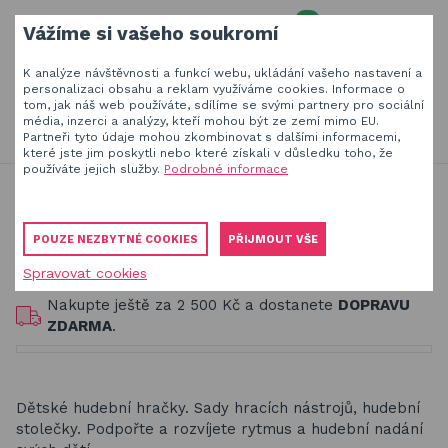
0
Vážíme si vašeho soukromí
MENU
K analýze návštěvnosti a funkcí webu, ukládání vašeho nastavení a
Váš e-mail
personalizaci obsahu a reklam využíváme cookies. Informace o
tom, jak náš web používáte, sdílíme se svými partnery pro sociální
HLEDAT
+420
777 230 065
média, inzerci a analýzy, kteří mohou být ze zemí mimo EU.
PO-PÁ 8-18 hod
Partneři tyto údaje mohou zkombinovat s dalšími informacemi,
které jste jim poskytli nebo které získali v důsledku toho, že
Slunečníky a stínící technika
Vaše heslo
používáte jejich služby.
Podrobné informace
Jsme experti na zastínění a venkovní zábavu
Dřevěné hračky pro děti
Hudební hračky
Obaly, kryty, potahy a plachty na zahradní nábytek
Hudební hračky
POUZE NEZBYTNÉ COOKIES
PŘIJMOUT VŠE
Dřevěné hračky pro děti
Spravovat cookies
PŘIHLÁSIT
Stavebnice Qman pro děti
Nakupte ještě za
2 500 Kč
a dostanete
DOPRAVU
Registrovat
ZDARMA
.
Houpačky a závěsné systémy
Zapomenuté heslo
Venkovní hry a hračky pro děti
Dětské hudební hračky. Sady hracích nástrojů, hudební
Slackline
stolečky. Podpořte a rozvíjete rytmus a hudební nadání