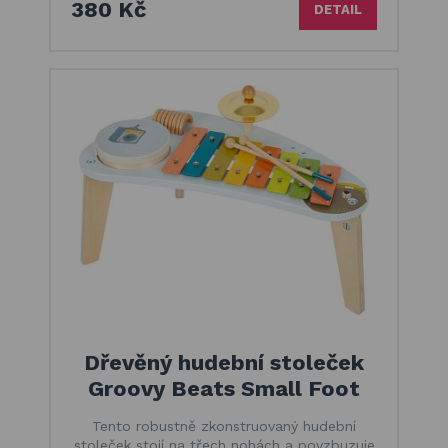
380 Kč
DETAIL
Dřevěný hudební stoleček
Groovy Beats Small Foot
Tento robustně zkonstruovaný hudební
stoleček stojí na třech nohách a povzbuzuje