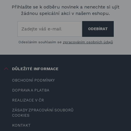
Přihlašte se k odběru novinek a nenechte si ujít
žádnou speicální akci v našem eshopu.
Odesláním souhlasím se
zpracováním osobních údajů
DŮLEŽITÉ INFORMACE
OBCHODNÍ PODMÍNKY
DOPRAVA A PLATBA
REALIZACE V ČR
ZÁSADY ZPRACOVÁNÍ SOUBORŮ
COOKIES
KONTAKT