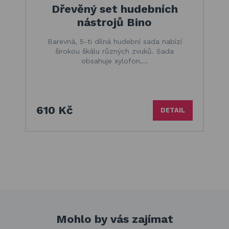
Dřevěný set hudebních
nástrojů Bino
Barevná, 5-ti dílná hudební sada nabízí
širokou škálu různých zvuků. Sada
obsahuje xylofon,…
610 Kč
DETAIL
Mohlo by vás zajímat