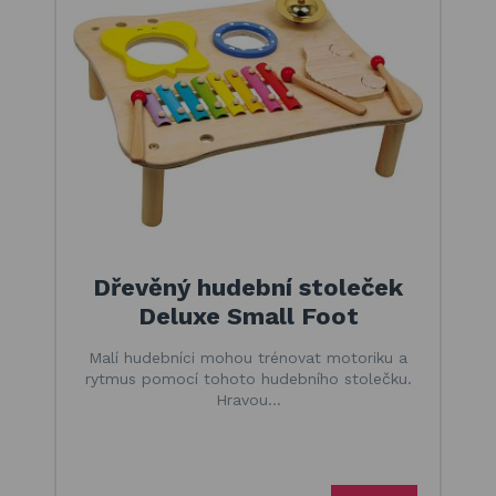
Seřadit
Doporučujeme
Od nejlevnějšího
Od nejdražšího
Dřevěný hudební stoleček
Deluxe Small Foot
Malí hudebníci mohou trénovat motoriku a
rytmus pomocí tohoto hudebního stolečku.
Hravou…