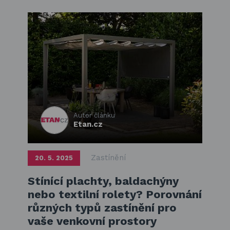
Autor článku
Etan.cz
Zastínění
20. 5. 2025
Stínící plachty, baldachýny
nebo textilní rolety? Porovnání
různých typů zastínění pro
vaše venkovní prostory