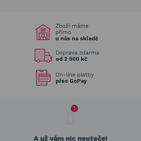
Zboží máme
přímo
u nás na skladě
Doprava zdarma
od 2 500 kč
On-line platby
přes GoPay
A už vám nic neuteče!