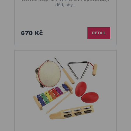
děti, aby…
670 Kč
DETAIL