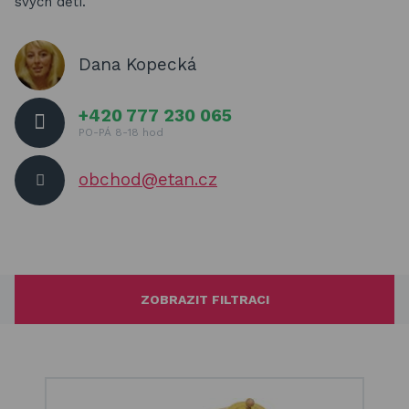
svých dětí.
Basketbalové koše
Holandský billiard (shuffleboard)
Dana Kopecká
Gumové podlahy (dlaždice)
+420 777 230 065
Trampolíny
PO-PÁ 8-18 hod
Výprodej
obchod@etan.cz
ÚVOD
BLOG
VŠE O NÁKUPU
KONTAKT
REALIZACE V ČR
ZOBRAZIT FILTRACI
Filtrování podle ceny
Kč