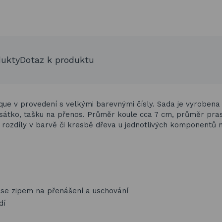
dukty
Dotaz k produktu
que v
provedení s velkými barevnými čísly. Sada je vyrobena
sátko, tašku na přenos.
Průměr koule cca 7 cm, průměr pra
é rozdíly v barvě či kresbě dřeva u jednotlivých komponentů 
ka se zipem na přenášení a uschování
dí