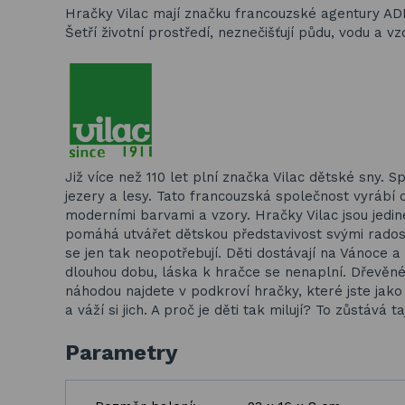
Hračky Vilac mají značku francouzské agentury AD
Šetří životní prostředí, neznečišťují půdu, vodu a vz
Již více než 110 let plní značka Vilac dětské sny. 
jezery a lesy. Tato francouzská společnost vyrábí
moderními barvami a vzory. Hračky Vilac jsou jedin
pomáhá utvářet dětskou představivost svými radostn
se jen tak neopotřebují. Děti dostávají na Vánoce 
dlouhou dobu, láska k hračce se nenaplní. Dřevěné h
náhodou najdete v podkroví hračky, které jste jako dě
a váží si jich. A proč je děti tak milují? To zůstává 
Parametry