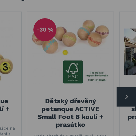
-30 %
que
Dětský dřevěný
St
lí +
petanque ACTIVE
s
Small Foot 8 koulí +
pr
prasátko
ašce na
dení s