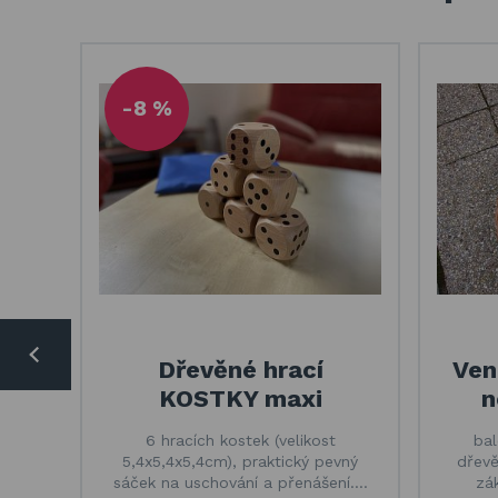
-8 %
Dřevěné hrací
Ven
KOSTKY maxi
n
6 hracích kostek (velikost
bal
5,4x5,4x5,4cm), praktický pevný
dřevě
sáček na uschování a přenášení.…
zá