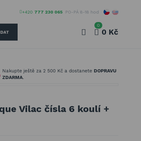
+420
777 230 065
PO-PÁ 8-18 hod
0
0 Kč
EDAT
Váš e-mail
Nakupte ještě za
2 500 Kč
a dostanete
DOPRAVU
Vaše heslo
ZDARMA
.
PŘIHLÁSIT
ue Vilac čísla 6 koulí +
Registrovat
Zapomenuté heslo