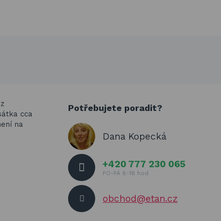
 z
Potřebujete poradit?
sátka cca
není na
Dana Kopecká
+420 777 230 065
PO-PÁ 8-18 hod
obchod@etan.cz