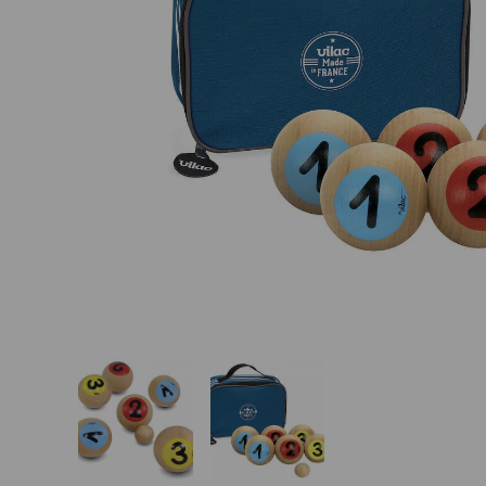
Basketbalové koše
Holandský billiard
(shuffleboard)
Gumové podlahy (dlaždice)
Trampolíny
Výprodej