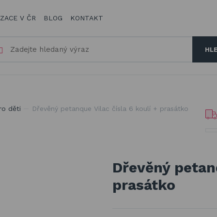
IZACE V ČR
BLOG
KONTAKT
HL
ro děti
Dřevěný petanque Vilac čísla 6 koulí + prasátko
Dřevěný petanq
prasátko