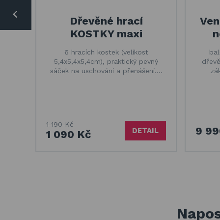
Dřevěné hrací
Ven
KOSTKY maxi
n
6 hracích kostek (velikost
bal
5,4x5,4x5,4cm), praktický pevný
dřevě
sáček na uschování a přenášení.…
zá
1 190 Kč
9 99
DETAIL
1 090 Kč
Napos