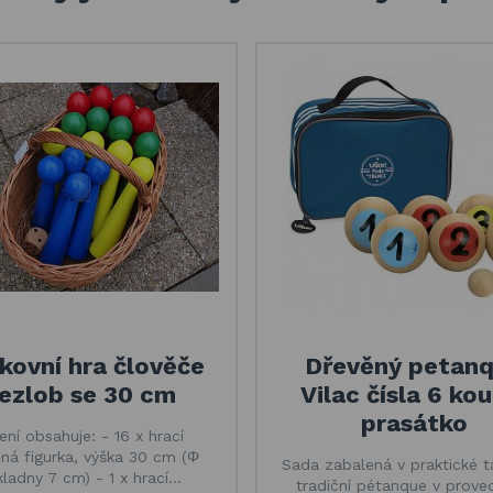
kovní hra člověče
Dřevěný petan
ezlob se 30 cm
Vilac čísla 6 kou
prasátko
ení obsahuje: - 16 x hrací
ná figurka, výška 30 cm (Φ
Sada zabalená v praktické t
kladny 7 cm) - 1 x hrací…
tradiční pétanque v prove