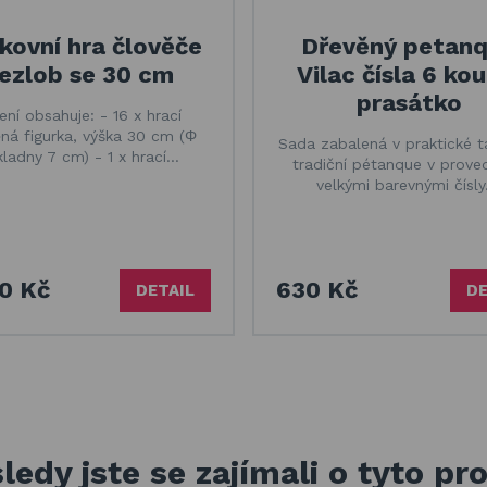
kovní hra člověče
Dřevěný petan
ezlob se 30 cm
Vilac čísla 6 kou
prasátko
ení obsahuje: - 16 x hrací
ná figurka, výška 30 cm (Φ
Sada zabalená v praktické t
kladny 7 cm) - 1 x hrací…
tradiční pétanque v prove
velkými barevnými čísly
0 Kč
630 Kč
DETAIL
DE
ledy jste se zajímali o tyto pr