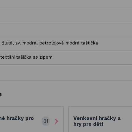
, žlutá, sv. modrá, petrolejově modrá taštička
textilni tašička se zipem
h
né hračky pro
Venkovní hračky a
31
hry pro děti