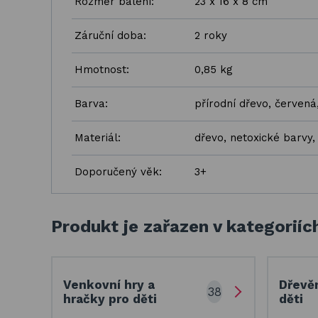
Rozměr balení:
23 x 16 x 8 cm
Záruční doba:
2 roky
Hmotnost:
0,85 kg
Barva:
přírodní dřevo, červená
Materiál:
dřevo, netoxické barvy, 
Doporučený věk:
3+
Produkt je zařazen v kategoriíc
Venkovní hry a
Dřevě
38
hračky pro děti
děti