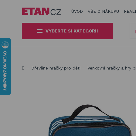
ÚVOD
VŠE O NÁKUPU
REAL
VYBERTE SI KATEGORII
Slunečníky a stínící technika
Obaly, kryty, potahy a plachty
Jsme experti na zastínění a venkovní zábavu
Dřevěné hračky pro děti
Venkovní hračky a hry p
na zahradní nábytek
Dřevěné hračky pro děti
Stavebnice Qman pro děti
Houpačky a závěsné systémy
Venkovní hry a hračky pro děti
Slackline