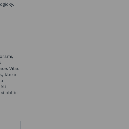
ogicky.
horami,
s
ce. Vilac
k, které
na
ělí
si oblíbí