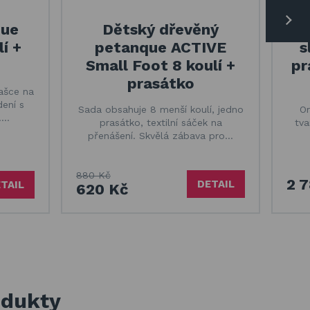
que
Dětský dřevěný
St
lí +
petanque ACTIVE
s
Small Foot 8 koulí +
pr
prasátko
ašce na
dení s
Sada obsahuje 8 menší koulí, jedno
Or
.…
prasátko, textilní sáček na
tva
přenášení. Skvělá zábava pro…
880 Kč
2 
DETAIL
TAIL
620 Kč
odukty