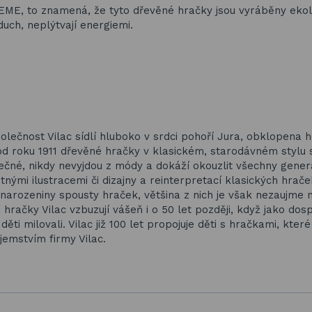
EME, to znamená, že tyto dřevěné hračky jsou vyráběny ekol
duch, neplýtvají energiemi.
Společnost Vilac sídlí hluboko v srdci pohoří Jura, obklopena 
 od roku 1911 dřevěné hračky v klasickém, starodávném stylu 
ečné, nikdy nevyjdou z módy a dokáží okouzlit všechny genera
ými ilustracemi či dizajny a reinterpretací klasických hrače
a narozeniny spousty hraček, většina z nich je však nezaujme 
račky Vilac vzbuzují vášeň i o 50 let později, když jako dosp
ti milovali. Vilac již 100 let propojuje děti s hračkami, které 
tajemstvím firmy Vilac.