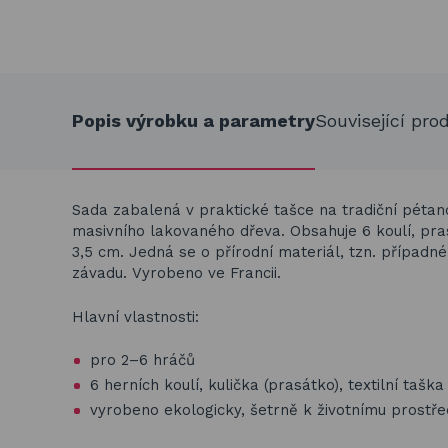
Popis výrobku a parametry
Související pro
Sada zabalená v praktické tašce na tradiční pétan
masivního lakovaného dřeva. Obsahuje 6 koulí, pra
3,5 cm. Jedná se o přírodní materiál, tzn. případn
závadu. Vyrobeno ve Francii.
Hlavní vlastnosti:
pro 2–6 hráčů
6 herních koulí, kulička (prasátko), textilní taš
vyrobeno ekologicky, šetrně k životnímu prostře