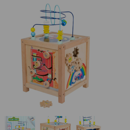
Basketbalové koše
Holandský billiard (shuffleboard)
Gumové podlahy (dlaždice)
Trampolíny
Výprodej
ÚVOD
BLOG
VŠE O NÁKUPU
KONTAKT
REALIZACE V ČR