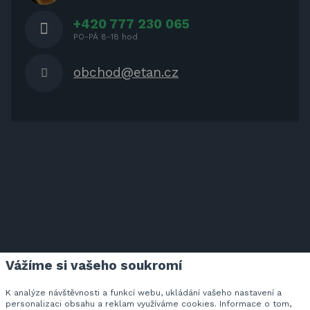
+420 777 230 065
PO-PÁ 8-18 hod
obchod@etan.cz
Vážíme si vašeho soukromí
ETAN.CZ NA FACEBOOKU
K analýze návštěvnosti a funkcí webu, ukládání vašeho nastavení a
personalizaci obsahu a reklam využíváme cookies. Informace o tom,