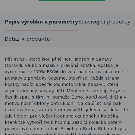
Popis výrobku a parametry
Související produkty
Dotaz k produktu
Pět stran, které jsou plné her, nadšení a zábavy.
Opravdu velká a masivní dřevěná kostka! Kostka je
vyrobena ze 100% FSC® dřeva a najdete na ní známé
postavy z pohádky Sezame, otevři se. Každá strana
kostky nabízí specifickou motorickou zábavu, která
zapojí všechny smysly dětí. Mnoho dětí se bojí, když je
čas jít spát, s tím jim pomůže Elmo. Korálková dráha v
motivu noční oblohy děti uklidní. Na další straně pak
ozubená kola, která dětem vysvětlí, jak vzniká duha. Je
zde i otvor pro vložení jednoho ozubeného kolečka,
které tak vytvoří zvuk hromu! Jezdící kolečka dětem
povypráví o denní rutině Ernieho a Berta. Během hry s