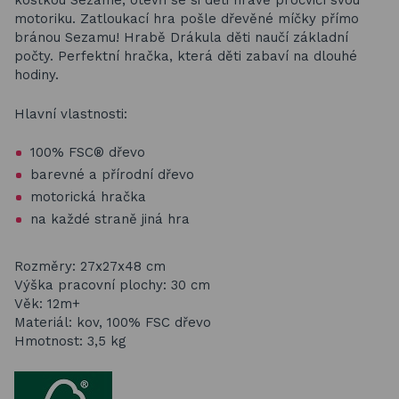
kostkou Sezame, otevři se si děti hravě procvičí svou
motoriku. Zatloukací hra pošle dřevěné míčky přímo
bránou Sezamu! Hrabě Drákula děti naučí základní
počty. Perfektní hračka, která děti zabaví na dlouhé
hodiny.
Hlavní vlastnosti:
100% FSC® dřevo
barevné a přírodní dřevo
motorická hračka
na každé straně jiná hra
Rozměry: 27x27x48 cm
Výška pracovní plochy: 30 cm
Věk: 12m+
Materiál: kov, 100% FSC dřevo
Hmotnost: 3,5 kg