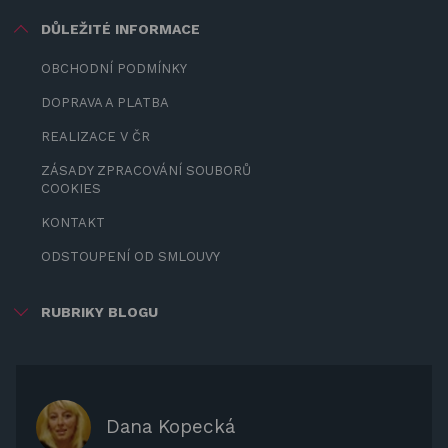
DŮLEŽITÉ INFORMACE
OBCHODNÍ PODMÍNKY
DOPRAVA A PLATBA
REALIZACE V ČR
ZÁSADY ZPRACOVÁNÍ SOUBORŮ
COOKIES
KONTAKT
ODSTOUPENÍ OD SMLOUVY
RUBRIKY BLOGU
ZÁBAVA PRO DĚTI
ZASTÍNĚNÍ
OCHRANNÉ KRYTY NA ZAHRADNÍ
Dana Kopecká
NÁBYTEK