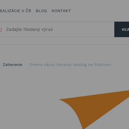
EALIZÁCIE V ČR
BLOG
KONTAKT
HĽ
a zatienenie vašej záhrady, terasy či balkóna
Zatienenie
Zmena názvu tienenia Nesling na Platinum