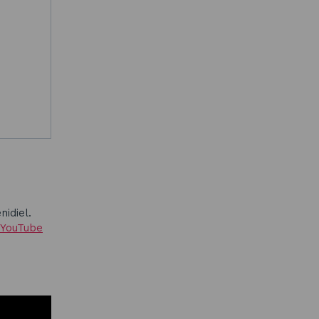
m
nidiel.
 YouTube