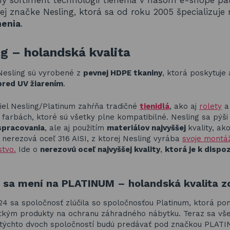
ý sortiment technológií tienenia v našom e-shope pat
ej značke Nesling, ktorá sa od roku 2005 špecializuje
nenia
.
ng – holandská kvalita
Nesling sú vyrobené z
pevnej HDPE tkaniny
, ktorá poskytuje
pred UV žiarením
.
diel Nesling/Platinum zahŕňa tradičné
tienidlá
, ako aj
rolety
 farbách, ktoré sú všetky plne kompatibilné. Nesling sa pýši
spracovania
, ale aj použitím
materiálov najvyššej
kvality, ako
 nerezová oceľ 316 AISI, z ktorej Nesling vyrába
svoje montá
stvo.
Ide o
nerezovú oceľ najvyššej kvality
,
ktorá je k dispoz
g sa mení na PLATINUM – holandská kvalita z
24 sa spoločnosť zlúčila so spoločnosťou Platinum, ktorá po
tkým produkty na ochranu záhradného nábytku. Teraz sa vš
 týchto dvoch spoločností budú predávať pod značkou PLAT