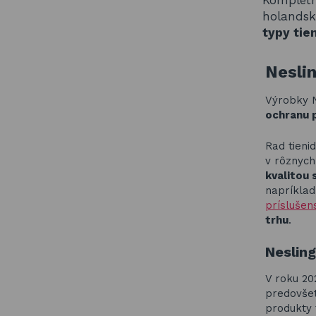
Kompletn
holandsk
typy tie
Nesli
Výrobky 
ochranu 
Rad tieni
v rôznych
kvalitou 
napríklad
príslušen
trhu
.
Neslin
V roku 20
predovše
produkty