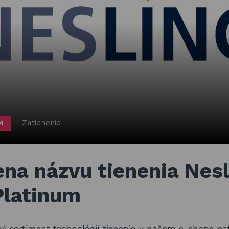
Zatienenie
24
na názvu tienenia Nesl
Platinum