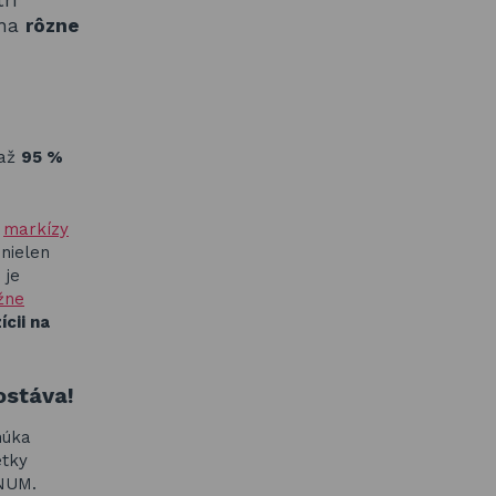
rí
 na
rôzne
 až
95 %
a
markízy
 nielen
 je
žne
ícii na
ostáva!
núka
etky
INUM.