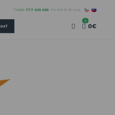
+420
777 230 065
PO-PIA 8-18 hod.
0
0€
ADAŤ
Váš e-mail
Vaše heslo
PŘIHLÁSIT
Registrovať
Zabudnuté heslo