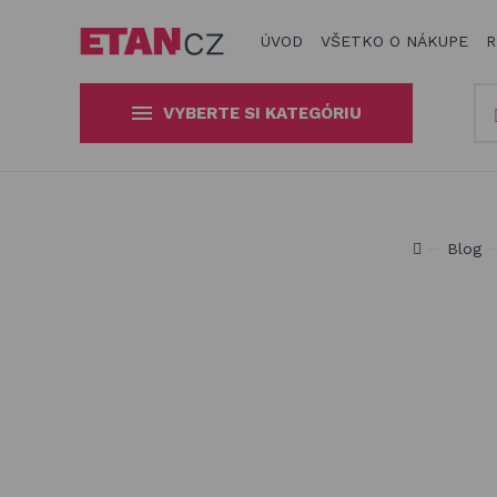
ÚVOD
VŠETKO O NÁKUPE
R
VYBERTE SI KATEGÓRIU
Slnečníky a tieniaca technika
Obaly a plachty na záhradný
Produkty n
Blog
nábytok
Drevené hračky
Stavebnice Qman
Hojdačky a závesné systémy