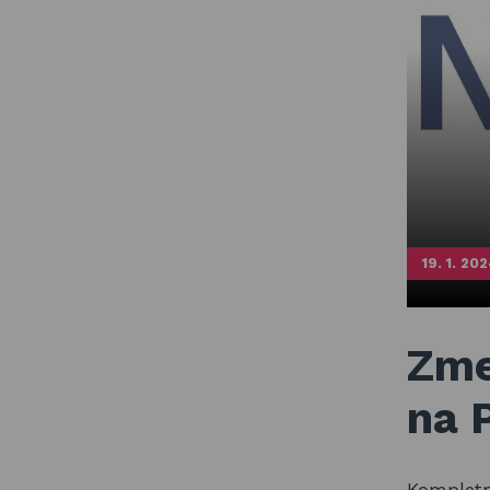
19. 1. 20
Zme
na 