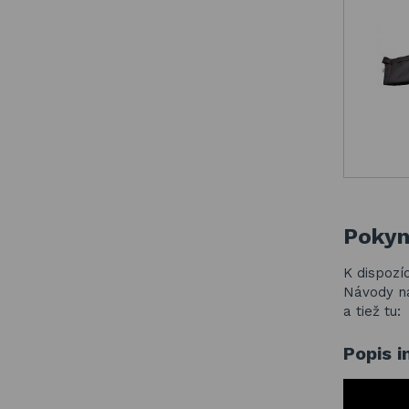
Pokyn
K dispozíc
Návody ná
a tiež tu:
Popis i