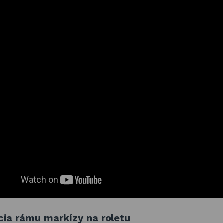
cia rámu markízy na roletu