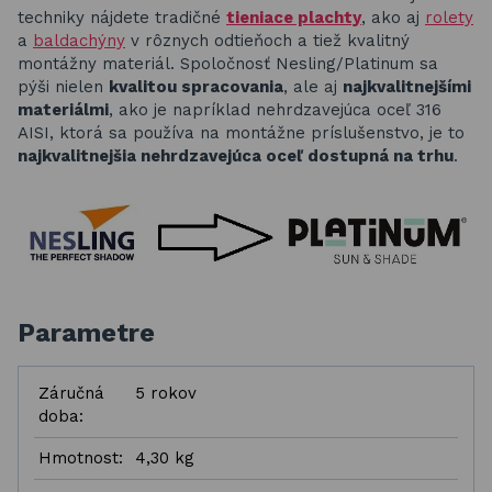
techniky nájdete tradičné
tieniace plachty
, ako aj
rolety
a
baldachýny
v rôznych odtieňoch a tiež kvalitný
montážny materiál. Spoločnosť Nesling/Platinum sa
pýši nielen
kvalitou spracovania
, ale aj
najkvalitnejšími
materiálmi
, ako je napríklad nehrdzavejúca oceľ 316
AISI, ktorá sa používa na montážne príslušenstvo, je to
najkvalitnejšia nehrdzavejúca oceľ dostupná na trhu
.
Parametre
Záručná
5 rokov
doba:
Hmotnost:
4,30 kg