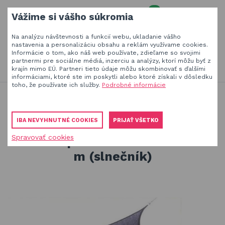
0
Vážime si vášho súkromia
MENU
Na analýzu návštevnosti a funkcií webu, ukladanie vášho
Váš e-mail
nastavenia a personalizáciu obsahu a reklám využívame cookies.
Informácie o tom, ako náš web používate, zdieľame so svojimi
HĽADAŤ
+420
777 230 065
partnermi pre sociálne médiá, inzerciu a analýzy, ktorí môžu byť z
PO-PIA 8-18 hod.
krajín mimo EÚ. Partneri tieto údaje môžu skombinovať s ďalšími
informáciami, ktoré ste im poskytli alebo ktoré získali v dôsledku
Slnečníky a tieniaca technika
Vaše heslo
toho, že používate ich služby.
Podrobné informácie
Produkty na zatienenie vašej záhrady, terasy či balkóna
Slnečníky a tieniaca technika
Obaly a plachty na záhradný nábytok
Tieniace plachty - slnečníky
IBA NEVYHNUTNÉ COOKIES
PRIJAŤ VŠETKO
Tieniaca plachta - obdĺžnik 3 x 5 m (slnečník)
Drevené hračky
Spravovať cookies
PŘIHLÁSIT
Tieniaca plachta - obdĺžnik 3 x 5
Stavebnice Qman
m (slnečník)
Registrovať
Hojdačky a závesné systémy
Zabudnuté heslo
ÚVOD
BLOG
VŠETKO O NÁKUPE
KONTAKT