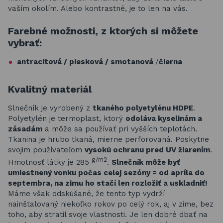
vaším okolím. Alebo kontrastné, je to len na vás.
Farebné možnosti, z ktorých si môžete
vybrať:
antracitová / piesková / smotanová
/
čierna
Kvalitný materiál
Slnečník je vyrobený z
tkaného polyetylénu HDPE
.
Polyetylén je termoplast, ktorý
odoláva kyselinám a
zásadám
a môže sa používať pri vyšších teplotách.
Tkanina je hrubo tkaná, mierne perforovaná. Poskytne
svojim používateľom
vysokú ochranu pred UV žiarením
.
g/m2
Hmotnosť látky je 285
.
Slnečník môže byť
umiestnený vonku počas celej sezóny = od apríla do
septembra, na zimu ho stačí len rozložiť a uskladniť!
Máme však odskúšané, že tento typ vydrží
nainštalovaný niekoľko rokov po celý rok, aj v zime, bez
toho, aby stratil svoje vlastnosti. Je len dobré dbať na