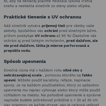
to, aby na tieniacej plachte neležala vysoká vrstva
snehu a nestiahla slnečník zo steny alebo stĺpika.
Praktické tienenie s UV ochranou
Náš slnečník vytvára
príjemný tieň
pre všetky vaše
aktivity. Spoľahlivo vás
ochráni
pred slnečnými lúčmi,
pričom poskytuje
UV ochranu
až 95 %! Čiastočne vás
ochráni aj pred ľahkým mrholením,
pred dažďom, ale
nie pred dažďom, látka je mierne perforovaná a
prepúšťa vodu.
Spôsob upevnenia
Slnečná clona má v každom rohu
silné oko z
nehrdzavejúcej ocele
, pomocou ktorého sa
ľahko
upevní
. Môžete použiť karabíny, reťaze, napínacie
spony. Je na každom používateľovi, ktorý zo spôsobov
upevnenia mu najviac vyhovuje alebo ktorý môže použiť
vzhľadom na miesto. Na pohodlné upevnenie a správne
napnutie budete potrebovať približne o + 20 až 30 cm
viac priestoru na každej strane, ako je celková veľkosť