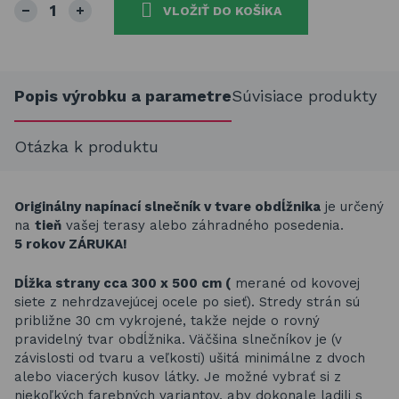
VLOŽIŤ DO KOŠÍKA
Popis výrobku a parametre
Súvisiace produkty
Otázka k produktu
Originálny napínací slnečník v tvare obdĺžnika
je určený
na
tieň
vašej terasy alebo záhradného posedenia.
5 rokov ZÁRUKA!
Dĺžka strany cca 300 x 500 cm (
merané od kovovej
siete z nehrdzavejúcej ocele po sieť). Stredy strán sú
približne 30 cm vykrojené, takže nejde o rovný
pravidelný tvar obdĺžnika. Väčšina slnečníkov je (v
závislosti od tvaru a veľkosti) ušitá minimálne z dvoch
alebo viacerých kusov látky. Je možné vybrať si z
niekoľkých farebných variantov, aby dokonale ladili s