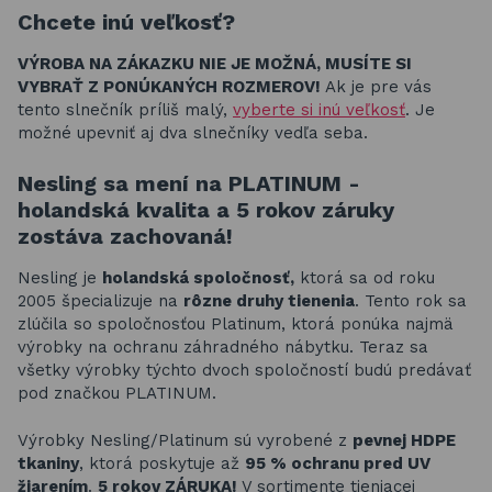
Chcete inú veľkosť?
VÝROBA NA ZÁKAZKU NIE JE MOŽNÁ, MUSÍTE SI
VYBRAŤ Z PONÚKANÝCH ROZMEROV!
Ak je pre vás
tento slnečník príliš malý,
vyberte si inú veľkosť
. Je
možné upevniť aj dva slnečníky vedľa seba.
Nesling sa mení na PLATINUM -
holandská kvalita a 5 rokov záruky
zostáva zachovaná!
Nesling je
holandská spoločnosť,
ktorá sa od roku
2005 špecializuje na
rôzne druhy tienenia
. Tento rok sa
zlúčila so spoločnosťou Platinum, ktorá ponúka najmä
výrobky na ochranu záhradného nábytku. Teraz sa
všetky výrobky týchto dvoch spoločností budú predávať
pod značkou PLATINUM.
Výrobky Nesling/Platinum sú vyrobené z
pevnej HDPE
tkaniny
, ktorá poskytuje až
95 % ochranu pred UV
žiarením
.
5 rokov ZÁRUKA!
V sortimente tieniacej