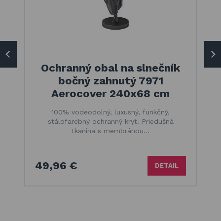
Ochranný obal na slnečník
bočný zahnutý 7971
Aerocover 240x68 cm
100% vodeodolný, luxusný, funkčný,
stálofarebný ochranný kryt. Priedušná
tkanina s membránou…
49,96 €
DETAIL