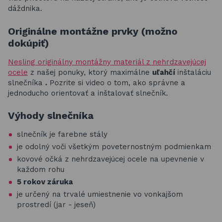
dáždnika.
Originálne montážne prvky (možno
dokúpiť)
Nesling originálny montážny materiál z nehrdzavejúcej
ocele
z našej ponuky, ktorý maximálne
uľahčí
inštaláciu
slnečníka
.
Pozrite si video o tom, ako správne a
jednoducho orientovať a inštalovať slnečník.
Výhody slnečníka
slnečník je farebne stály
je odolný voči všetkým poveternostným podmienkam
kovové očká z nehrdzavejúcej ocele na upevnenie v
každom rohu
5 rokov záruka
je určený na trvalé umiestnenie vo vonkajšom
prostredí (jar - jeseň)