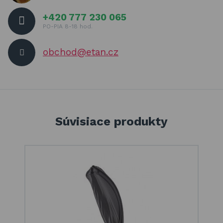
+420 777 230 065
PO-PIA 8-18 hod.
obchod@etan.cz
Súvisiace produkty