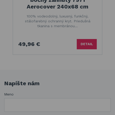
Aerocover 240x68 cm
100% vodeodolný, luxusný, funkčný,
stálofarebný ochranný kryt. Priedušná
tkanina s membránou…
49,96 €
DETAIL
Napíšte nám
Meno