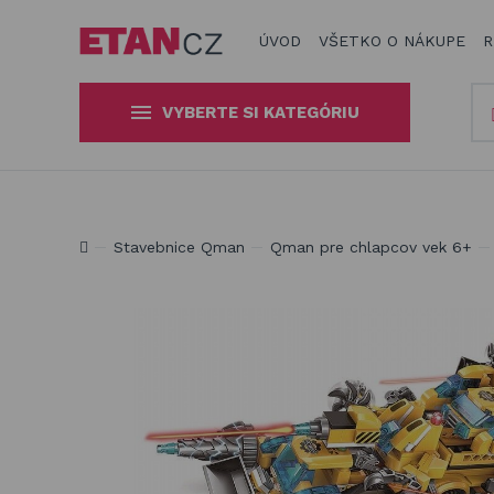
ÚVOD
VŠETKO O NÁKUPE
R
VYBERTE SI KATEGÓRIU
Slnečníky a tieniaca technika
Obaly a plachty na záhradný
Produkty na zatienenie vašej záhrady, terasy či balkón
Stavebnice Qman
Qman pre chlapcov vek 6+
nábytok
Drevené hračky
Stavebnice Qman
Hojdačky a závesné systémy