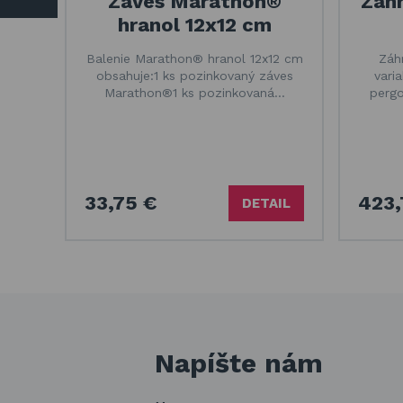
Záves Marathon®
Záh
hranol 12x12 cm
Balenie Marathon® hranol 12x12 cm
Záh
obsahuje:1 ks pozinkovaný záves
vari
Marathon®1 ks pozinkovaná…
pergo
33,75 €
423,
DETAIL
Napíšte nám