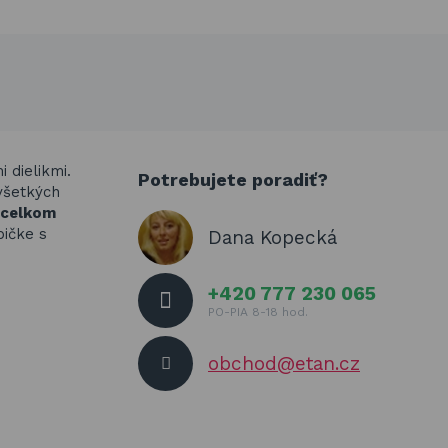
 dielikmi.
Potrebujete poradiť?
všetkých
e celkom
bičke s
Dana Kopecká
+420 777 230 065
PO-PIA 8-18 hod.
obchod@etan.cz