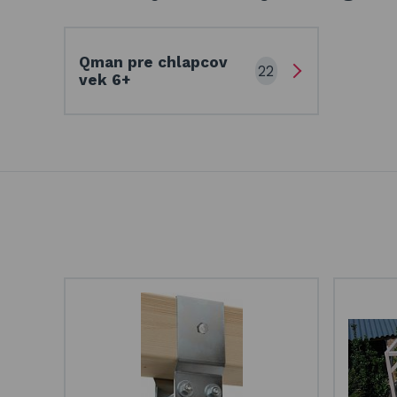
Qman pre chlapcov
22
vek 6+