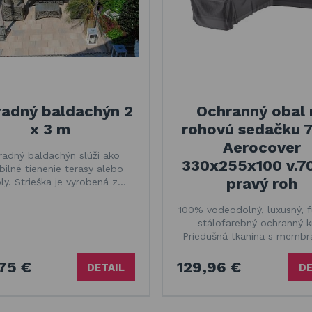
radný baldachýn 2
Ochranný obal 
x 3 m
rohovú sedačku 
Aerocover
radný baldachýn slúži ako
330x255x100 v.7
abilné tienenie terasy alebo
pravý roh
ly. Strieška je vyrobená z…
100% vodeodolný, luxusný, f
stálofarebný ochranný kr
Priedušná tkanina s memb
75 €
129,96 €
DETAIL
DE