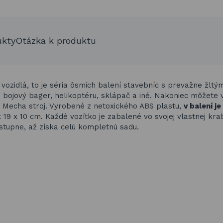
ukty
Otázka k produktu
vozidlá, to je séria ôsmich balení stavebníc s prevažne žltými
d bojový bager, helikoptéru, sklápač a iné. Nakoniec môžete 
 Mecha stroj. Vyrobené z netoxického ABS plastu,
v balení j
 19 x 10 cm. Každé vozítko je zabalené vo svojej vlastnej kra
tupne, až získa celú kompletnú sadu.