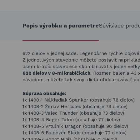
Popis výrobku a parametre
Súvisiace prod
622 dielov v jednej sade. Legendárne rýchle bojové 
Z jednotlivých stavebníc môžete postaviť napríkla
osem krabíc stavebnice skombinovať v jeden veľký
622 dielov v 8-mi krabičkách
. Rozmer balenia 43 x
návodom, môžete tak svoje dieťa obddarovávať pos
Súprava obsahuje:
1x 1408-1 Nákladiak Spanker (obsahuje 76 dielov)
1x 1408-2 Žeriav Hercules (obsahuje 79 dielov)
1x 1408-3 Valec Thunder (obsahuje 73 dielov)
1x 1408-4 Bager Talon (obsahuje 77 dielov)
1x 1408-5 Vrtuľník Dragon (obsahuje 96 dielov)
1x 1408-6 Buldozér Blade (obsahuje 72 dielov)
1x 1408-7 Robot Ninja (obsahuje 71 dielov)