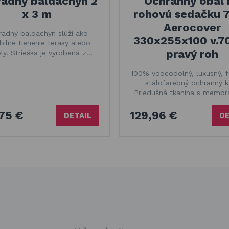
radný baldachýn 2
Ochranný obal 
x 3 m
rohovú sedačku 
Aerocover
radný baldachýn slúži ako
330x255x100 v.7
abilné tienenie terasy alebo
pravý roh
ly. Strieška je vyrobená z…
100% vodeodolný, luxusný, f
stálofarebný ochranný kr
Priedušná tkanina s memb
75 €
129,96 €
DETAIL
DE