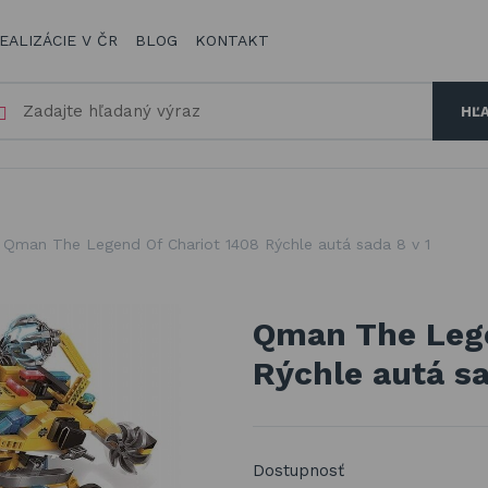
EALIZÁCIE V ČR
BLOG
KONTAKT
HĽ
a
Qman The Legend Of Chariot 1408 Rýchle autá sada 8 v 1
Qman The Lege
Rýchle autá sa
Dostupnosť