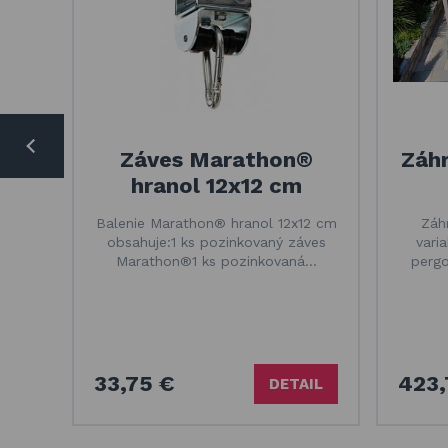
Záves Marathon®
Záh
hranol 12x12 cm
Balenie Marathon® hranol 12x12 cm
Záh
obsahuje:1 ks pozinkovaný záves
vari
Marathon®1 ks pozinkovaná…
pergo
33,75 €
423,
DETAIL