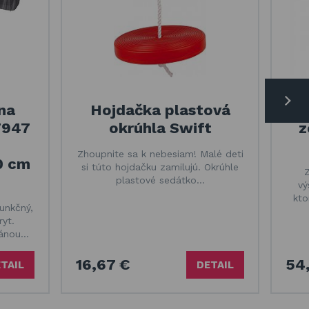
na
Hojdačka plastová
7947
okrúhla Swift
z
Zhoupnite sa k nebesiam! Malé deti
0 cm
si túto hojdačku zamilujú. Okrúhle
plastové sedátko…
vý
kto
unkčný,
yt.
ránou…
16,67 €
54,
TAIL
DETAIL