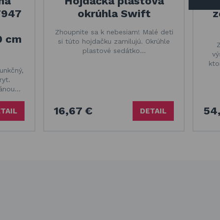
na
Hojdačka plastová
7947
okrúhla Swift
z
Zhoupnite sa k nebesiam! Malé deti
0 cm
si túto hojdačku zamilujú. Okrúhle
plastové sedátko…
vý
kto
unkčný,
yt.
ránou…
16,67 €
54,
TAIL
DETAIL