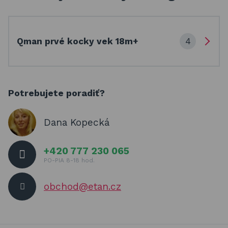
4
Qman prvé kocky vek 18m+
Potrebujete poradiť?
Dana Kopecká
+420 777 230 065
PO-PIA 8-18 hod.
obchod@etan.cz