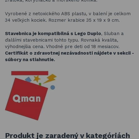
žraloka, korytnačku a morského koníka.
Vyrobené z netoxického ABS plastu, v balení je celkom
34 veľkých kociek. Rozmer krabice 35 x 19 x 9 cm.
Stavebnica je kompatibilná s Lego Duplo
, Sluban a
ďalšími stavebnicami tohto typu. Rovnaká kvalita,
výhodnejšia cena. Vhodné pre deti od 18 mesiacov.
Certifikát o zdravotnej nezávadnosti nájdete v sekcii -
súbory na stiahnutie.
Produkt je zaradený v kategóriách