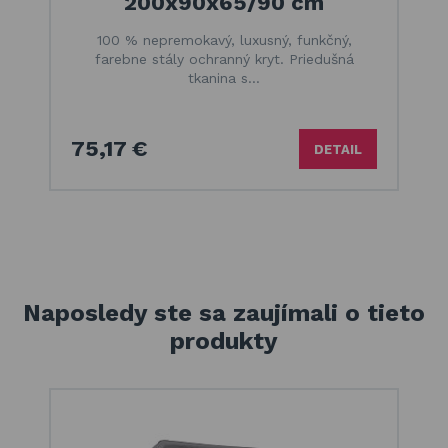
200x90x65/90 cm
100 % nepremokavý, luxusný, funkčný,
farebne stály ochranný kryt. Priedušná
tkanina s…
75,17 €
DETAIL
Naposledy ste sa zaujímali o tieto
produkty