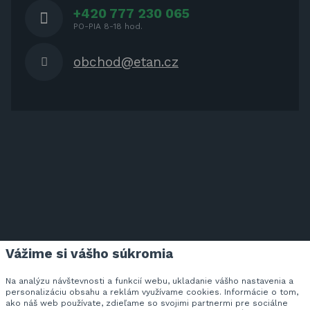
+420 777 230 065
PO-PIA 8-18 hod.
obchod@etan.cz
Vážime si vášho súkromia
ETAN.CZ NA FACEBOOKU
Na analýzu návštevnosti a funkcií webu, ukladanie vášho nastavenia a
personalizáciu obsahu a reklám využívame cookies. Informácie o tom,
ako náš web používate, zdieľame so svojimi partnermi pre sociálne