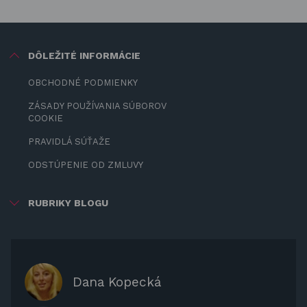
DÔLEŽITÉ INFORMÁCIE
OBCHODNÉ PODMIENKY
ZÁSADY POUŽÍVANIA SÚBOROV
COOKIE
PRAVIDLÁ SÚŤAŽE
ODSTÚPENIE OD ZMLUVY
RUBRIKY BLOGU
ZÁBAVA PRE DETI
ZATIENENIE
OCHRANNÉ KRYTY PRE
Dana Kopecká
ZÁHRADNÝ NÁBYTOK