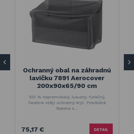
Ochranný obal na záhradnú
lavičku 7891 Aerocover
200x90x65/90 cm
100 % nepremokavý, luxusný, funkčný,
farebne stály ochranný kryt. Priedušná
tkanina s…
75,17 €
DETAIL