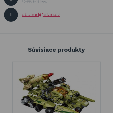
PO-PIA 8-18 hod.
obchod@etan.cz
Súvisiace produkty