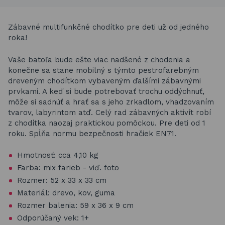
Zábavné multifunkčné chodítko pre deti už od jedného
roka!
Vaše batoľa bude ešte viac nadšené z chodenia a
konečne sa stane mobilný s týmto pestrofarebným
dreveným chodítkom vybaveným ďalšími zábavnými
prvkami. A keď si bude potrebovať trochu oddýchnuť,
môže si sadnúť a hrať sa s jeho zrkadlom, vhadzovaním
tvarov, labyrintom atď. Celý rad zábavných aktivít robí
z chodítka naozaj praktickou pomôckou. Pre deti od 1
roku. Spĺňa normu bezpečnosti hračiek EN71.
Hmotnosť: cca 4,10 kg
Farba: mix farieb - viď. foto
Rozmer: 52 x 33 x 33 cm
Materiál: drevo, kov, guma
Rozmer balenia: 59 x 36 x 9 cm
Odporúčaný vek: 1+