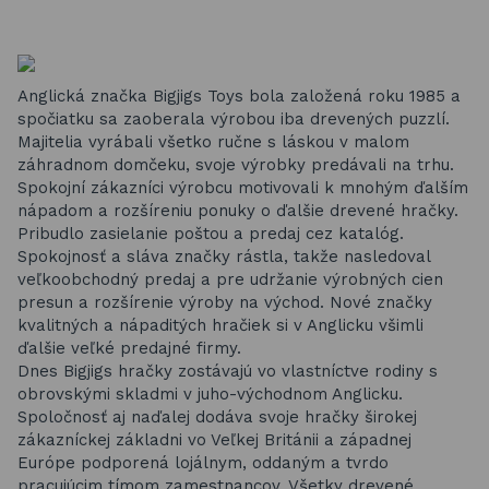
Anglická značka Bigjigs Toys bola založená roku 1985 a
spočiatku sa zaoberala výrobou iba drevených puzzlí.
Majitelia vyrábali všetko ručne s láskou v malom
záhradnom domčeku, svoje výrobky predávali na trhu.
Spokojní zákazníci výrobcu motivovali k mnohým ďalším
nápadom a rozšíreniu ponuky o ďalšie drevené hračky.
Pribudlo zasielanie poštou a predaj cez katalóg.
Spokojnosť a sláva značky rástla, takže nasledoval
veľkoobchodný predaj a pre udržanie výrobných cien
presun a rozšírenie výroby na východ. Nové značky
kvalitných a nápaditých hračiek si v Anglicku všimli
ďalšie veľké predajné firmy.
Dnes Bigjigs hračky zostávajú vo vlastníctve rodiny s
obrovskými skladmi v juho-východnom Anglicku.
Spoločnosť aj naďalej dodáva svoje hračky širokej
zákazníckej základni vo Veľkej Británii a západnej
Európe podporená lojálnym, oddaným a tvrdo
pracujúcim tímom zamestnancov. Všetky drevené