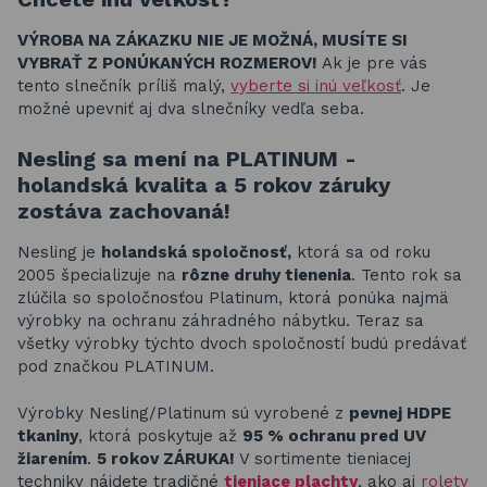
VÝROBA NA ZÁKAZKU NIE JE MOŽNÁ, MUSÍTE SI
VYBRAŤ Z PONÚKANÝCH ROZMEROV!
Ak je pre vás
tento slnečník príliš malý,
vyberte si inú veľkosť
. Je
možné upevniť aj dva slnečníky vedľa seba.
Nesling sa mení na PLATINUM -
holandská kvalita a 5 rokov záruky
zostáva zachovaná!
Nesling je
holandská spoločnosť,
ktorá sa od roku
2005 špecializuje na
rôzne druhy tienenia
. Tento rok sa
zlúčila so spoločnosťou Platinum, ktorá ponúka najmä
výrobky na ochranu záhradného nábytku. Teraz sa
všetky výrobky týchto dvoch spoločností budú predávať
pod značkou PLATINUM.
Výrobky Nesling/Platinum sú vyrobené z
pevnej HDPE
tkaniny
, ktorá poskytuje až
95 % ochranu pred UV
žiarením
.
5 rokov ZÁRUKA!
V sortimente tieniacej
techniky nájdete tradičné
tieniace plachty
, ako aj
rolety