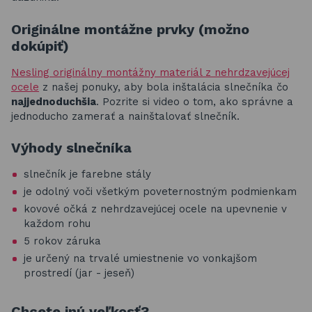
Originálne montážne prvky (možno
dokúpiť)
Nesling originálny montážny materiál z nehrdzavejúcej
ocele
z našej ponuky, aby bola inštalácia slnečníka čo
najjednoduchšia
. Pozrite si video o tom, ako správne a
jednoducho zamerať a nainštalovať slnečník.
Výhody slnečníka
slnečník je farebne stály
je odolný voči všetkým poveternostným podmienkam
kovové očká z nehrdzavejúcej ocele na upevnenie v
každom rohu
5 rokov záruka
je určený na trvalé umiestnenie vo vonkajšom
prostredí (jar - jeseň)
Chcete inú veľkosť?