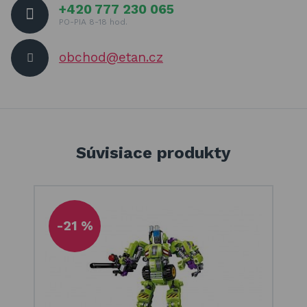
+420 777 230 065
PO-PIA 8-18 hod.
obchod@etan.cz
Súvisiace produkty
-21 %