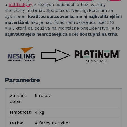
a
baldachýny
v rôznych odtieňoch a tiež kvalitný
montážny materiál. Spoločnosť Nesling/Platinum sa
pýši nielen
kvalitou spracovania
, ale aj
najkvalitnejšími
materiálmi
, ako je napríklad nehrdzavejúca oceľ 316
AISI, ktorá sa používa na montážne príslušenstvo, je to
najkvalitnejšia nehrdzavejúca oceľ dostupná na trhu
.
Parametre
Záručná
5 rokov
doba:
Hmotnost:
4 kg
Farba:
4 farby na výber