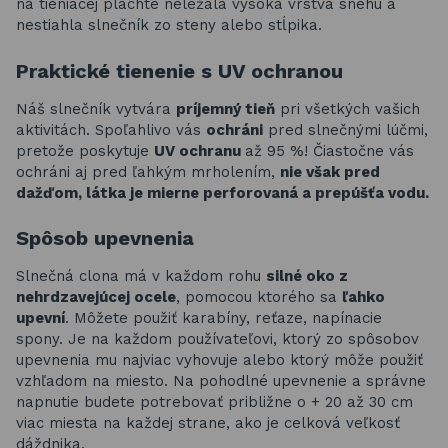
na tieniacej plachte neležala vysoká vrstva snehu a
nestiahla slnečník zo steny alebo stĺpika.
Praktické tienenie s UV ochranou
Náš slnečník vytvára
príjemný tieň
pri všetkých vašich
aktivitách. Spoľahlivo vás
ochráni
pred slnečnými lúčmi,
pretože poskytuje
UV ochranu
až 95 %! Čiastočne vás
ochráni aj pred ľahkým mrholením,
nie však pred
dažďom, látka je mierne perforovaná a prepúšťa vodu.
Spôsob upevnenia
Slnečná clona má v každom rohu
silné oko z
nehrdzavejúcej ocele
, pomocou ktorého sa
ľahko
upevní
. Môžete použiť karabíny, reťaze, napínacie
spony. Je na každom používateľovi, ktorý zo spôsobov
upevnenia mu najviac vyhovuje alebo ktorý môže použiť
vzhľadom na miesto. Na pohodlné upevnenie a správne
napnutie budete potrebovať približne o + 20 až 30 cm
viac miesta na každej strane, ako je celková veľkosť
dáždnika.