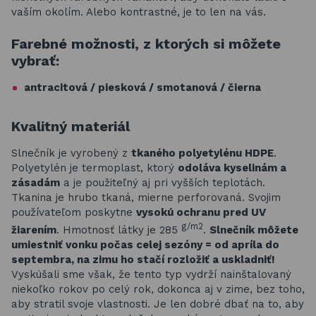
vaším okolím. Alebo kontrastné, je to len na vás.
Farebné možnosti, z ktorých si môžete
vybrať:
antracitová / piesková / smotanová /
čierna
Kvalitný materiál
Slnečník je vyrobený z
tkaného polyetylénu HDPE
.
Polyetylén je termoplast, ktorý
odoláva kyselinám a
zásadám
a je použiteľný aj pri vyšších teplotách.
Tkanina je hrubo tkaná, mierne perforovaná. Svojim
používateľom poskytne
vysokú ochranu pred UV
g/m2
žiarením
. Hmotnosť látky je 285
.
Slnečník môžete
umiestniť vonku počas celej sezóny = od apríla do
septembra, na zimu ho stačí rozložiť a uskladniť!
Vyskúšali sme však, že tento typ vydrží nainštalovaný
niekoľko rokov po celý rok, dokonca aj v zime, bez toho,
aby stratil svoje vlastnosti. Je len dobré dbať na to, aby