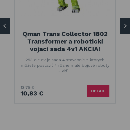
Qman Trans Collector 1802
Transformer a robotickí
vojaci sada 4v1 AKCIA!
253 dielov je sada 4 stavebníc z ktorých
môžete postaviť 4 rôzne malé bojové roboty
- viď.…
13,75 €
DETAIL
10,83 €