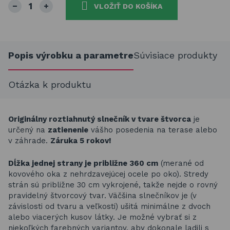
VLOŽIŤ DO KOŠÍKA
Popis výrobku a parametre
Súvisiace produkty
Otázka k produktu
Originálny roztiahnutý slnečník v tvare štvorca
je
určený na
zatienenie
vášho posedenia na terase alebo
v záhrade.
Záruka 5 rokov!
Dĺžka jednej strany je približne 360 cm
(merané od
kovového oka z nehrdzavejúcej ocele po oko). Stredy
strán sú približne 30 cm vykrojené, takže nejde o rovný
pravidelný štvorcový tvar. Väčšina slnečníkov je (v
závislosti od tvaru a veľkosti) ušitá minimálne z dvoch
alebo viacerých kusov látky. Je možné vybrať si z
niekoľkých farebných variantov, aby dokonale ladili s