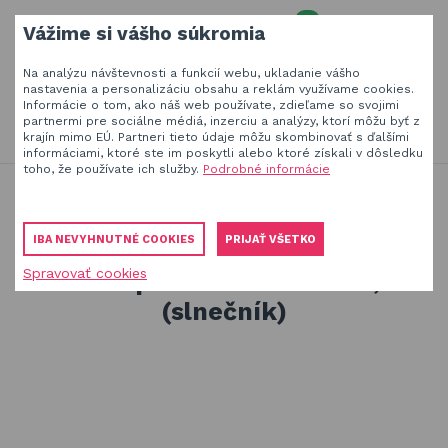
0
Vážime si vášho súkromia
MENU
Na analýzu návštevnosti a funkcií webu, ukladanie vášho
Váš e-mail
nastavenia a personalizáciu obsahu a reklám využívame cookies.
Informácie o tom, ako náš web používate, zdieľame so svojimi
HĽADAŤ
+420
777 230 065
partnermi pre sociálne médiá, inzerciu a analýzy, ktorí môžu byť z
PO-PIA 8-18 hod.
krajín mimo EÚ. Partneri tieto údaje môžu skombinovať s ďalšími
informáciami, ktoré ste im poskytli alebo ktoré získali v dôsledku
Slnečníky a tieniaca technika
Vaše heslo
toho, že používate ich služby.
Podrobné informácie
Produkty na zatienenie vašej záhrady, terasy či balkóna
Slnečníky a tieniaca technika
Obaly a plachty na záhradný nábytok
Tieniace plachty - slnečníky
IBA NEVYHNUTNÉ COOKIES
PRIJAŤ VŠETKO
Tieniaca plachta - štvorec 3,6 m (slnečník)
Drevené hračky
Spravovať cookies
PŘIHLÁSIT
Tieniaca plachta - štvorec 3,6 m
Stavebnice Qman
(slnečník)
Registrovať
Hojdačky a závesné systémy
Zabudnuté heslo
ÚVOD
BLOG
VŠETKO O NÁKUPE
KONTAKT