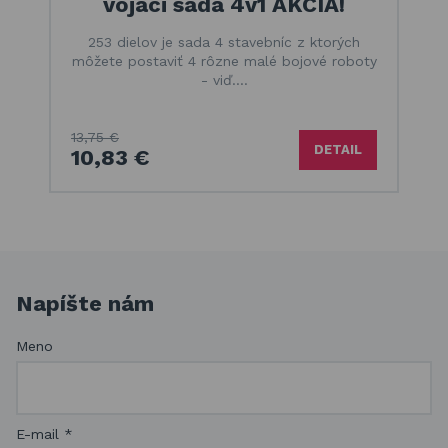
vojaci sada 4v1 AKCIA!
253 dielov je sada 4 stavebníc z ktorých
môžete postaviť 4 rôzne malé bojové roboty
- viď.…
13,75 €
DETAIL
10,83 €
Napíšte nám
Meno
E-mail
*