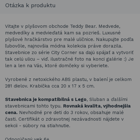
Otázka k produktu
Vitajte v plyšovom obchode Teddy Bear. Medvede,
medvedíky a medvieďatá kam sa pozrieš. Luxusné
plyšové hračkárstvo pre malé uličnice. Nakupujte podľa
ľubovôle, najnovšia módna kolekcia práve dorazila.
Stavebnice zo série City Corner sa dajú spájať a vytvoriť
tak celú ulicu – viď. ilustračné foto na konci galérie :) Je
len a len na Vás, ktoré domčeky si vyberiete.
Vyrobené z netoxického ABS plastu, v balení je celkom
281 dielov. Krabička cca 20 x 17 x 5 cm.
Stavebnica je kompatibilná s Lego
, Sluban a ďalšími
stavebnicami tohto typu.
Rovnaká kvalita, výhodnejšia
cena.
Nevhodné pre deti do 3 rokov, obsahuje malé
časti. Certifikát o zdravotnej nezávadnosti nájdete v
sekcii - súbory na stiahnutie.
Odporúčaný vek 6+