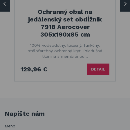
Ochranný obal na
jedálenský set obdĺžnik
7918 Aerocover
305x190x85 cm
100% vodeodolný, luxusný, funkčný,
stálofarebný ochranný kryt. Priedušná
tkanina s membránou…
129,96 €
DETAIL
Napíšte nám
Meno