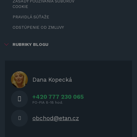
ZÁSADY POUŽÍVANIA SÚBOROV
COOKIE
PRAVIDLÁ SÚŤAŽE
ODSTÚPENIE OD ZMLUVY
RUBRIKY BLOGU
ZÁBAVA PRE DETI
ZATIENENIE
OCHRANNÉ KRYTY PRE
Dana Kopecká
ZÁHRADNÝ NÁBYTOK
+420 777 230 065
PO-PIA 8-18 hod.
obchod@etan.cz