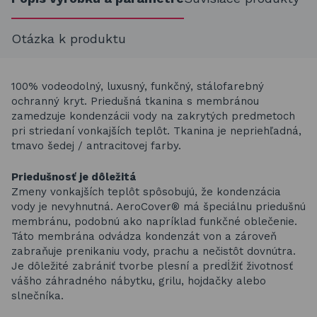
Otázka k produktu
100% vodeodolný, luxusný, funkčný, stálofarebný
ochranný kryt. Priedušná tkanina s membránou
zamedzuje kondenzácii vody na zakrytých predmetoch
pri striedaní vonkajších teplôt. Tkanina je nepriehľadná,
tmavo šedej / antracitovej farby.
Priedušnosť je dôležitá
Zmeny vonkajších teplôt spôsobujú, že kondenzácia
vody je nevyhnutná. AeroCover® má špeciálnu priedušnú
membránu, podobnú ako napríklad funkčné oblečenie.
Táto membrána odvádza kondenzát von a zároveň
zabraňuje prenikaniu vody, prachu a nečistôt dovnútra.
Je dôležité zabrániť tvorbe plesní a predĺžiť životnosť
vášho záhradného nábytku, grilu, hojdačky alebo
slnečníka.