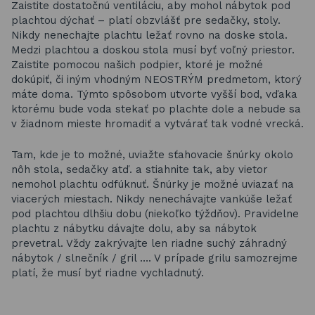
Zaistite dostatočnú ventiláciu, aby mohol nábytok pod
plachtou dýchať – platí obzvlášť pre sedačky, stoly.
Nikdy nenechajte plachtu ležať rovno na doske stola.
Medzi plachtou a doskou stola musí byť voľný priestor.
Zaistite pomocou našich podpier, ktoré je možné
dokúpiť, či iným vhodným NEOSTRÝM predmetom, ktorý
máte doma. Týmto spôsobom utvorte vyšší bod, vďaka
ktorému bude voda stekať po plachte dole a nebude sa
v žiadnom mieste hromadiť a vytvárať tak vodné vrecká.
Tam, kde je to možné, uviažte sťahovacie šnúrky okolo
nôh stola, sedačky atď. a stiahnite tak, aby vietor
nemohol plachtu odfúknuť. Šnúrky je možné uviazať na
viacerých miestach. Nikdy nenechávajte vankúše ležať
pod plachtou dlhšiu dobu (niekoľko týždňov). Pravidelne
plachtu z nábytku dávajte dolu, aby sa nábytok
prevetral. Vždy zakrývajte len riadne suchý záhradný
nábytok / slnečník / gril …. V prípade grilu samozrejme
platí, že musí byť riadne vychladnutý.