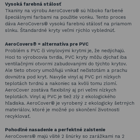
Vysoká farebná stálosť
Tkaniny na výrobu AeroCovers® sú hlboko farbené
špeciálnymi farbami na použitie vonku. Tento proces
dáva AeroCovers® vysokú farebnú stálosť na priamom
slnku. Štandardné kryty veľmi rýchlo vyblednúť.
AeroCovers® = alternatíva pre PVC
Problém s PVC či vinylovými krytmi je, že nedýchajú.
Hoci to výrobcovia tvrdia, PVC kryty môžu dýchať iba
ventilačnými otvormi zabudovanými do týchto krytov.
Ale tieto otvory umožňujú vnikať nečistotám a prachu
dovnútra pod kryt. Navyše vinyl aj PVC pri nízkych
teplotách tvrdnú a nakoniec sa kvôli tomu zlomí.
AeroCover zostáva flexibilný aj pri veľmi nízkych
teplotách. Vinyl aj PVC je tiež zlý z ekologického
hľadiska. AeroCover® je vyrobený z ekologicky šetrných
materiálov, ktoré je možné po skončení životnosti
recyklovať.
Pohodlné nasadenie a perfektné zaistenie
AeroCovers® majú všité 2 šnúrky so zarážkami na 2