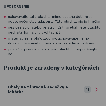
UPOZORNENIE:
uchovávajte túto plachtu mimo dosahu detí, hrozí
nebezpečenstvo udusenia. Táto plachta nie je hračka!
než cez stroj alebo prístroj (gril) pretiahnete plachtu,
nechajte ho najprv vychladnúť
materiál nie je ohňovzdorný, uchovávajte mimo
dosahu otvoreného ohňa alebo zapáleného dreva
pokiaľ je prístroj či stroj pod plachtou, nepoužívajte
ho
Produkt je zaradený v kategóriách
Obaly na záhradné sedačky a
11
lehátka