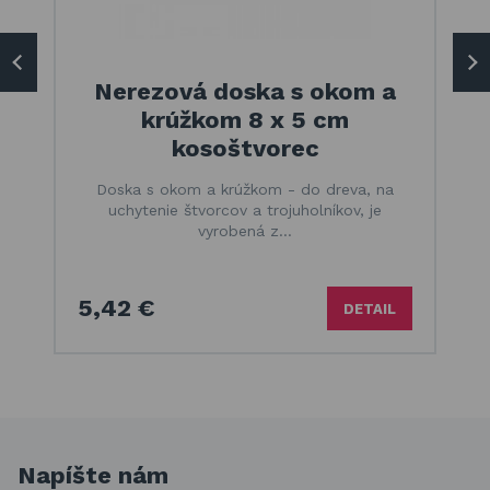
Nerezová doska s okom a
krúžkom 8 x 5 cm
kosoštvorec
Doska s okom a krúžkom - do dreva, na
uchytenie štvorcov a trojuholníkov, je
vyrobená z…
5,42 €
DETAIL
Napíšte nám