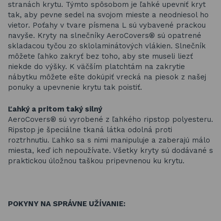
stranách krytu. Týmto spôsobom je ľahké upevniť kryt
tak, aby pevne sedel na svojom mieste a neodniesol ho
vietor. Poťahy v tvare písmena L sú vybavené prackou
navyše. Kryty na slnečníky AeroCovers® sú opatrené
skladacou tyčou zo sklolaminátových vlákien. Slnečník
môžete ľahko zakryť bez toho, aby ste museli liezť
niekde do výšky. K väčším platchtám na zakrytie
nábytku môžete ešte dokúpiť vrecká na piesok z našej
ponuky a upevnenie krytu tak poistiť.
Ľahký a pritom taký silný
AeroCovers® sú vyrobené z ľahkého ripstop polyesteru.
Ripstop je špeciálne tkaná látka odolná proti
roztrhnutiu. Ľahko sa s nimi manipuluje a zaberajú málo
miesta, keď ich nepoužívate. Všetky kryty sú dodávané s
praktickou úložnou taškou pripevnenou ku krytu.
POKYNY NA SPRÁVNE UŽÍVANIE: