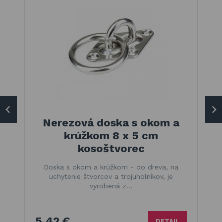
Nerezová doska s okom a
krúžkom 8 x 5 cm
kosoštvorec
Doska s okom a krúžkom - do dreva, na
uchytenie štvorcov a trojuholníkov, je
vyrobená z…
5,42 €
DETAIL