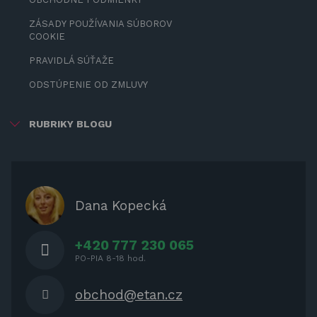
ZÁSADY POUŽÍVANIA SÚBOROV
COOKIE
PRAVIDLÁ SÚŤAŽE
ODSTÚPENIE OD ZMLUVY
RUBRIKY BLOGU
ZÁBAVA PRE DETI
ZATIENENIE
OCHRANNÉ KRYTY PRE
Dana Kopecká
ZÁHRADNÝ NÁBYTOK
+420 777 230 065
PO-PIA 8-18 hod.
obchod@etan.cz