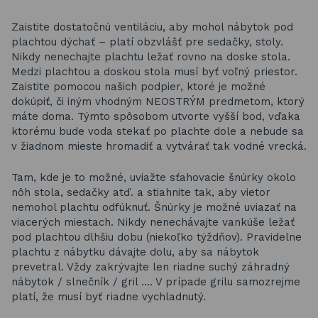
Zaistite dostatočnú ventiláciu, aby mohol nábytok pod
plachtou dýchať – platí obzvlášť pre sedačky, stoly.
Nikdy nenechajte plachtu ležať rovno na doske stola.
Medzi plachtou a doskou stola musí byť voľný priestor.
Zaistite pomocou našich podpier, ktoré je možné
dokúpiť, či iným vhodným NEOSTRÝM predmetom, ktorý
máte doma. Týmto spôsobom utvorte vyšší bod, vďaka
ktorému bude voda stekať po plachte dole a nebude sa
v žiadnom mieste hromadiť a vytvárať tak vodné vrecká.
Tam, kde je to možné, uviažte sťahovacie šnúrky okolo
nôh stola, sedačky atď. a stiahnite tak, aby vietor
nemohol plachtu odfúknuť. Šnúrky je možné uviazať na
viacerých miestach. Nikdy nenechávajte vankúše ležať
pod plachtou dlhšiu dobu (niekoľko týždňov). Pravidelne
plachtu z nábytku dávajte dolu, aby sa nábytok
prevetral. Vždy zakrývajte len riadne suchý záhradný
nábytok / slnečník / gril …. V prípade grilu samozrejme
platí, že musí byť riadne vychladnutý.