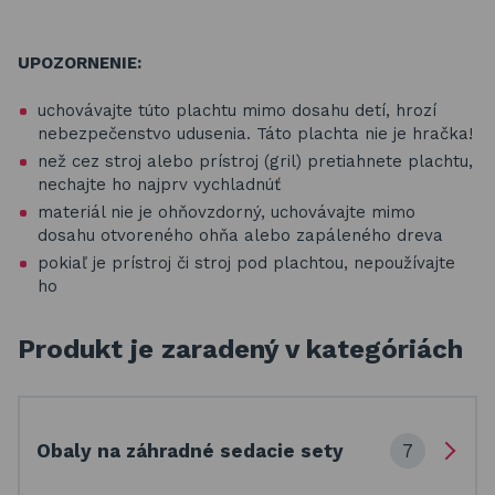
UPOZORNENIE:
uchovávajte túto plachtu mimo dosahu detí, hrozí
nebezpečenstvo udusenia. Táto plachta nie je hračka!
než cez stroj alebo prístroj (gril) pretiahnete plachtu,
nechajte ho najprv vychladnúť
materiál nie je ohňovzdorný, uchovávajte mimo
dosahu otvoreného ohňa alebo zapáleného dreva
pokiaľ je prístroj či stroj pod plachtou, nepoužívajte
ho
Produkt je zaradený v kategóriách
7
Obaly na záhradné sedacie sety