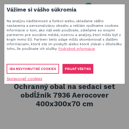
0
Vážime si vášho súkromia
MENU
Na analýzu návštevnosti a funkcií webu, ukladanie vášho
Váš e-mail
nastavenia a personalizáciu obsahu a reklám využívame cookies.
Informácie o tom, ako náš web používate, zdieľame so svojimi
HĽADAŤ
+420
777 230 065
partnermi pre sociálne médiá, inzerciu a analýzy, ktorí môžu byť z
PO-PIA 8-18 hod.
krajín mimo EÚ. Partneri tieto údaje môžu skombinovať s ďalšími
informáciami, ktoré ste im poskytli alebo ktoré získali v dôsledku
Slnečníky a tieniaca technika
Vaše heslo
toho, že používate ich služby.
Podrobné informácie
Produkty na zatienenie vašej záhrady, terasy či balkóna
Obaly a plachty na záhradný nábytok
Obaly a plachty na záhradný nábytok
Obaly na záhradné sedacie sety
IBA NEVYHNUTNÉ COOKIES
PRIJAŤ VŠETKO
Ochranný obal na sedací set obdĺžnik 7936 Aerocover
Drevené hračky
400x300x70 cm
Spravovať cookies
PŘIHLÁSIT
Stavebnice Qman
Ochranný obal na sedací set
Registrovať
obdĺžnik 7936 Aerocover
Hojdačky a závesné systémy
Zabudnuté heslo
400x300x70 cm
ÚVOD
BLOG
VŠETKO O NÁKUPE
KONTAKT