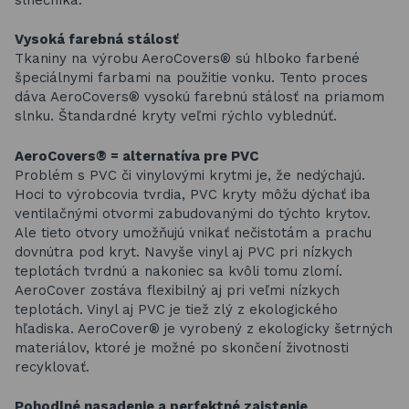
Vysoká farebná stálosť
Tkaniny na výrobu AeroCovers® sú hlboko farbené
špeciálnymi farbami na použitie vonku. Tento proces
dáva AeroCovers® vysokú farebnú stálosť na priamom
slnku. Štandardné kryty veľmi rýchlo vyblednúť.
AeroCovers® = alternatíva pre PVC
Problém s PVC či vinylovými krytmi je, že nedýchajú.
Hoci to výrobcovia tvrdia, PVC kryty môžu dýchať iba
ventilačnými otvormi zabudovanými do týchto krytov.
Ale tieto otvory umožňujú vnikať nečistotám a prachu
dovnútra pod kryt. Navyše vinyl aj PVC pri nízkych
teplotách tvrdnú a nakoniec sa kvôli tomu zlomí.
AeroCover zostáva flexibilný aj pri veľmi nízkych
teplotách. Vinyl aj PVC je tiež zlý z ekologického
hľadiska. AeroCover® je vyrobený z ekologicky šetrných
materiálov, ktoré je možné po skončení životnosti
recyklovať.
Pohodlné nasadenie a perfektné zaistenie