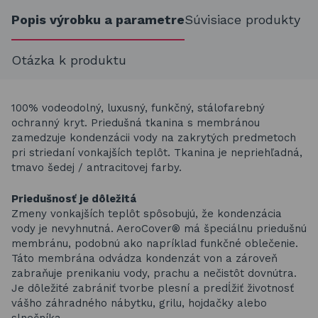
Popis výrobku a parametre
Súvisiace produkty
Otázka k produktu
100% vodeodolný, luxusný, funkčný, stálofarebný
ochranný kryt. Priedušná tkanina s membránou
zamedzuje kondenzácii vody na zakrytých predmetoch
pri striedaní vonkajších teplôt. Tkanina je nepriehľadná,
tmavo šedej / antracitovej farby.
Priedušnosť je dôležitá
Zmeny vonkajších teplôt spôsobujú, že kondenzácia
vody je nevyhnutná. AeroCover® má špeciálnu priedušnú
membránu, podobnú ako napríklad funkčné oblečenie.
Táto membrána odvádza kondenzát von a zároveň
zabraňuje prenikaniu vody, prachu a nečistôt dovnútra.
Je dôležité zabrániť tvorbe plesní a predĺžiť životnosť
vášho záhradného nábytku, grilu, hojdačky alebo
slnečníka.