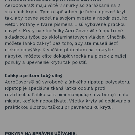
AeroCovers® majú všité 2 šnúrky so zarážkami na 2
stranách krytu. Týmto spôsobom je ľahké upevniť kryt
tak, aby pevne sedel na svojom mieste a neodniesol ho
vietor. Poťahy v tvare písmena L sú vybavené prackou
navyše. Kryty na slnečníky AeroCovers® sú opatrené
skladacou tyčou zo sklolaminátových vlákien. Slnečník
môžete ľahko zakryť bez toho, aby ste museli liezť
niekde do výšky. K väčším platchtám na zakrytie
nábytku môžete ešte dokúpiť vrecká na piesok z našej
ponuky a upevnenie krytu tak poistiť.
Ľahký a pritom taký silný
AeroCovers® sú vyrobené z ľahkého ripstop polyesteru.
Ripstop je špeciálne tkaná látka odolná proti
roztrhnutiu. Ľahko sa s nimi manipuluje a zaberajú málo
miesta, keď ich nepoužívate. Všetky kryty sú dodávané s
praktickou úložnou taškou pripevnenou ku krytu.
POKYNY NA SPRÁVNE UŽÍVANIE: