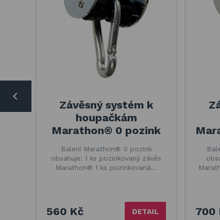
Závěsný systém k
Z
houpačkám
Marathon® 0 pozink
Mara
Balení Marathon® 0 pozink
Bal
obsahuje: 1 ks pozinkovaný závěs
obsa
Marathon® 1 ks pozinkovaná…
Marath
560 Kč
700 
DETAIL