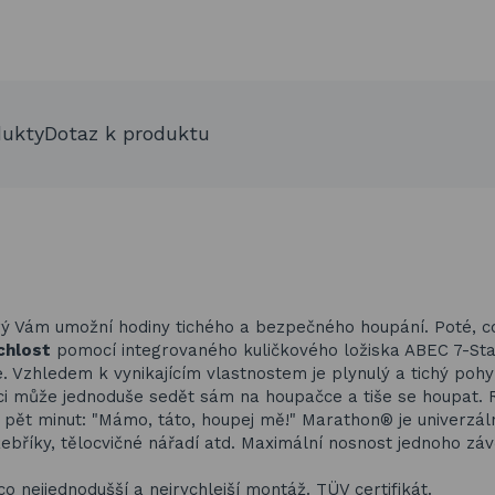
dukty
Dotaz k produktu
 Vám umožní hodiny tichého a bezpečného houpání. Poté, c
chlost
pomocí integrovaného kuličkového ložiska ABEC 7-St
. Vzhledem k vynikajícím vlastnostem je plynulý a tichý poh
ci může jednoduše sedět sám na houpačce a tiše se houpat. 
h pět minut: "Mámo, táto, houpej mě!" Marathon® je univerzál
ebříky, tělocvičné nářadí atd. Maximální nosnost jednoho zá
ejjednodušší a nejrychlejší montáž. TÜV certifikát.