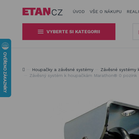
ÚVOD
VŠE O NÁKUPU
REAL
VYBERTE SI KATEGORII
Slunečníky a stínící technika
Obaly, kryty, potahy a plachty
Jsme experti na zastínění a venkovní zábavu
Houpačky a závěsné systémy
Závěsné systémy
na zahradní nábytek
Závěsný systém k houpačkám Marathon® 0 pozink
Dřevěné hračky pro děti
Stavebnice Qman pro děti
Houpačky a závěsné systémy
Venkovní hry a hračky pro děti
Slackline