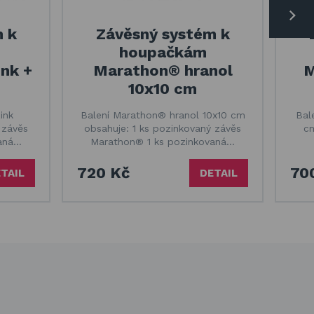
 k
Závěsný systém k
houpačkám
nk +
Marathon® hranol
M
10x10 cm
ink
Balení Marathon® hranol 10x10 cm
Bal
 závěs
obsahuje: 1 ks pozinkovaný závěs
cm
vaná…
Marathon® 1 ks pozinkovaná…
720 Kč
70
TAIL
DETAIL