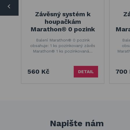
Závěsný systém k
Z
houpačkám
Marathon® 0 pozink
Mara
Balení Marathon® 0 pozink
Bal
obsahuje: 1 ks pozinkovaný závěs
obsa
Marathon® 1 ks pozinkovaná…
Marath
560 Kč
700 
DETAIL
Napište nám