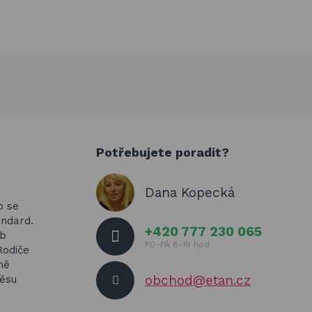
Potřebujete poradit?
Dana Kopecká
o se
andard.
+420 777 230 065
yb
PO-PÁ 8-18 hod
Rodiče
ně
obchod@etan.cz
věsu