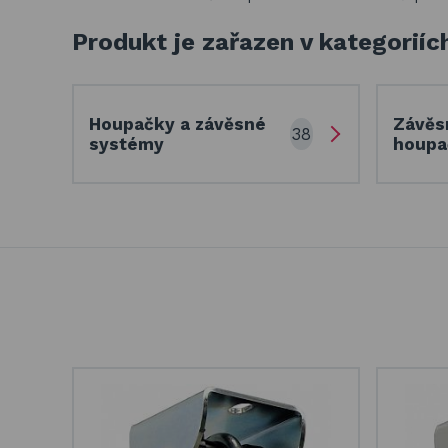
Produkt je zařazen v kategoriíc
Houpačky a závěsné
Závěs
38
systémy
houp