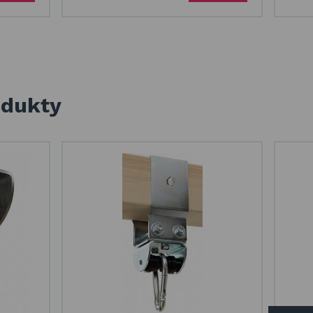
odukty