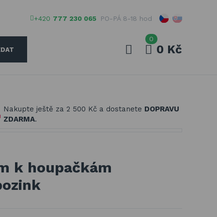
+420
777 230 065
PO-PÁ 8-18 hod
0
0 Kč
EDAT
Váš e-mail
Nakupte ještě za
2 500 Kč
a dostanete
DOPRAVU
Vaše heslo
ZDARMA
.
PŘIHLÁSIT
ém k houpačkám
pozink
Registrovat
Zapomenuté heslo