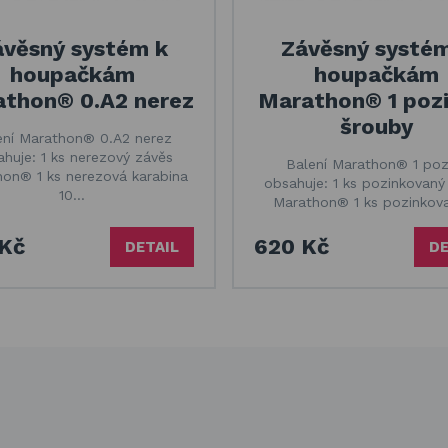
ávěsný systém k
Závěsný systém
houpačkám
houpačkám
thon® 0.A2 nerez
Marathon® 1 pozi
šrouby
ení Marathon® 0.A2 nerez
huje: 1 ks nerezový závěs
Balení Marathon® 1 poz
on® 1 ks nerezová karabina
obsahuje: 1 ks pozinkovaný
10…
Marathon® 1 ks pozinko
Kč
620 Kč
DETAIL
DE