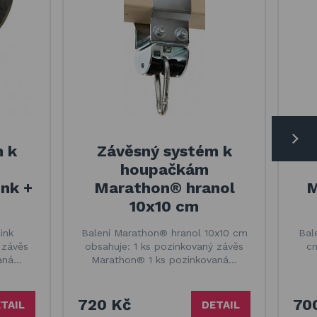
 k
Závěsný systém k
houpačkám
nk +
Marathon® hranol
M
10x10 cm
ink
Balení Marathon® hranol 10x10 cm
Bal
 závěs
obsahuje: 1 ks pozinkovaný závěs
cm
vaná…
Marathon® 1 ks pozinkovaná…
720 Kč
70
TAIL
DETAIL