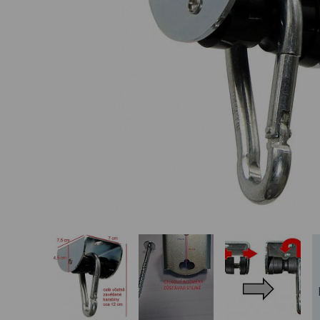
Basketbalové koše
Holandský billiard
(shuffleboard)
Gumové podlahy (dlaždice)
Trampolíny
Výprodej