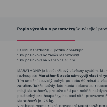
Popis výrobku a parametry
Související pro
Balení Marathon® 0 pozink obsahuje:
1 ks pozinkovaný závěs Marathon®
1 ks pozinkovaná karabina 10 cm
MARATHON® je bezúdržbový závěsný systém, který
rozhoupete
Marathon® zcela sám vyvíjí vlastní ry
Tím umožní souvislý pohyb po dobu 60 minut a více
zaručen. Takže každý, kdo hledá dokonalou relaxa
milují Marathon®, protože děti pak nekřičí každýc
použitelný pro houpačky, houpací sítě, provazové ž
Marathon® je 125 kg.
V nabídce máme různá provedení Marathon® pro co n