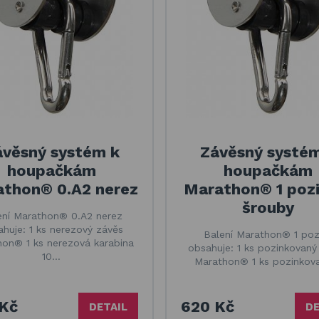
ávěsný systém k
Závěsný systém
houpačkám
houpačkám
thon® 0.A2 nerez
Marathon® 1 pozi
šrouby
ení Marathon® 0.A2 nerez
huje: 1 ks nerezový závěs
Balení Marathon® 1 poz
on® 1 ks nerezová karabina
obsahuje: 1 ks pozinkovaný
10…
Marathon® 1 ks pozinko
Kč
620 Kč
DETAIL
DE