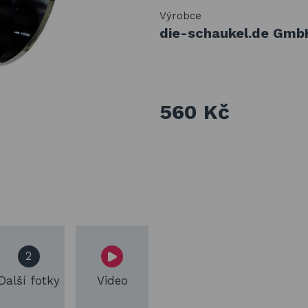
Výrobce
die-schaukel.de Gmb
560 Kč
2
Další fotky
Video