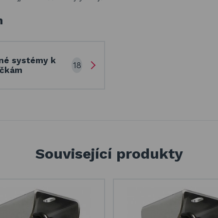
h
né systémy k
18
ačkám
Související produkty