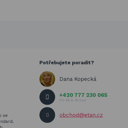
Potřebujete poradit?
Dana Kopecká
+420 777 230 065
PO-PÁ 8-18 hod
obchod@etan.cz
o se
andard.
yb