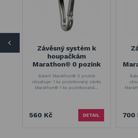
Závěsný systém k
Z
houpačkám
Marathon® 0 pozink
Mara
Balení Marathon® 0 pozink
Bal
obsahuje: 1 ks pozinkovaný závěs
obsa
Marathon® 1 ks pozinkovaná…
Marath
560 Kč
700 
DETAIL