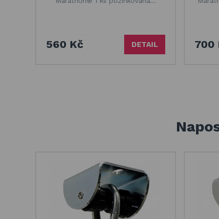
Marathon® 1 ks pozinkovaná…
Marath
560 Kč
700 
DETAIL
Napos