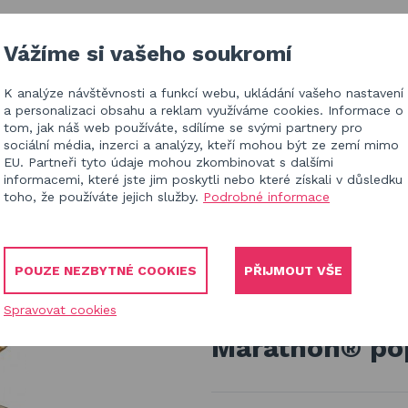
IZACE V ČR
BLOG
KONTAKT
Vážíme si vašeho soukromí
K analýze návštěvnosti a funkcí webu, ukládání vašeho nastavení
HL
a personalizaci obsahu a reklam využíváme cookies. Informace o
tom, jak náš web používáte, sdílíme se svými partnery pro
sociální média, inzerci a analýzy, kteří mohou být ze zemí mimo
EU. Partneři tyto údaje mohou zkombinovat s dalšími
informacemi, které jste jim poskytli nebo které získali v důsledku
toho, že používáte jejich služby.
Podrobné informace
 k houpačkám
ráčna typ 120
POUZE NEZBYTNÉ COOKIES
PŘIJMOUT VŠE
Závěsný syst
Spravovat cookies
Marathon® pop