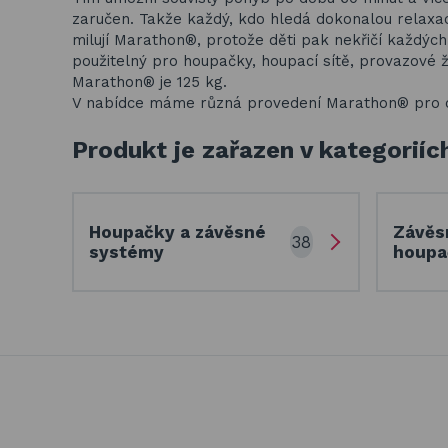
zaručen. Takže každý, kdo hledá dokonalou relaxa
milují Marathon®, protože děti pak nekřičí každýc
použitelný pro houpačky, houpací sítě, provazové ž
Marathon® je 125 kg.
V nabídce máme různá provedení Marathon® pro co n
Produkt je zařazen v kategoriíc
Houpačky a závěsné
Závěs
38
systémy
houp