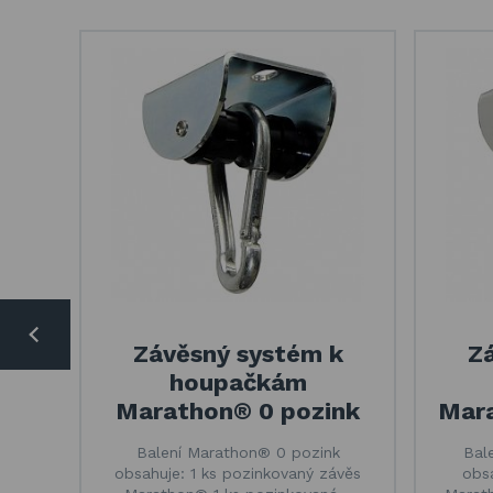
Závěsný systém k
Z
houpačkám
Marathon® 0 pozink
Mara
Balení Marathon® 0 pozink
Bal
obsahuje: 1 ks pozinkovaný závěs
obsa