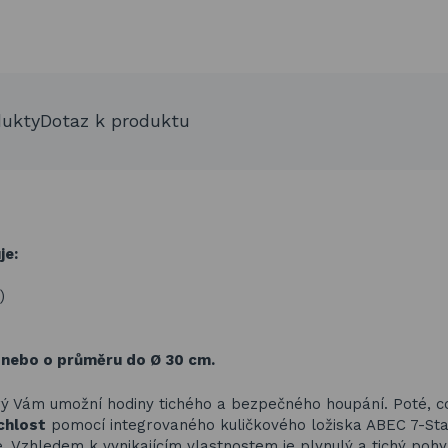
dukty
Dotaz k produktu
.
je:
)
 nebo o průměru do Ø 30 cm.
 Vám umožní hodiny tichého a bezpečného houpání. Poté, c
chlost
pomocí integrovaného kuličkového ložiska ABEC 7-St
. Vzhledem k vynikajícím vlastnostem je plynulý a tichý poh