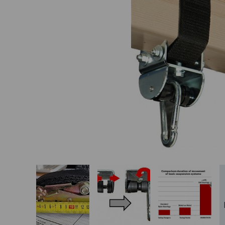
Basketbalové koše
Holandský billiard
(shuffleboard)
Gumové podlahy (dlaždice)
Trampolíny
Výprodej