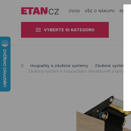
ÚVOD
VŠE O NÁKUPU
REAL
VYBERTE SI KATEGORII
Slunečníky a stínící technika
Obaly, kryty, potahy a plachty
Jsme experti na zastínění a venkovní zábavu
Houpačky a závěsné systémy
Závěsné systémy
na zahradní nábytek
Závěsný systém k houpačkám Marathon® popruh + 
Dřevěné hračky pro děti
Stavebnice Qman pro děti
Houpačky a závěsné systémy
Venkovní hry a hračky pro děti
Slackline