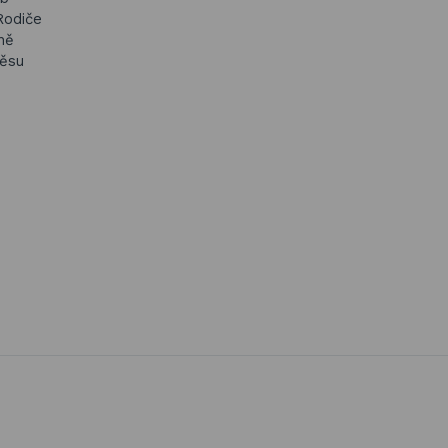
Rodiče
ně
věsu