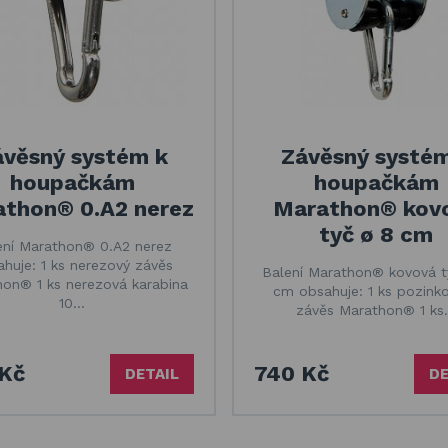
ávěsný systém k
Závěsný systém
houpačkám
houpačkám
thon® 0.A2 nerez
Marathon® kov
tyč ø 8 cm
ení Marathon® 0.A2 nerez
huje: 1 ks nerezový závěs
Balení Marathon® kovová t
on® 1 ks nerezová karabina
cm obsahuje: 1 ks pozink
10…
závěs Marathon® 1 k
Kč
740 Kč
DETAIL
DE