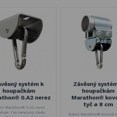
ávěsný systém k
Závěsný systém
houpačkám
houpačkám
thon® 0.A2 nerez
Marathon® kov
tyč ø 8 cm
ení Marathon® 0.A2 nerez
huje: 1 ks nerezový závěs
Balení Marathon® kovová t