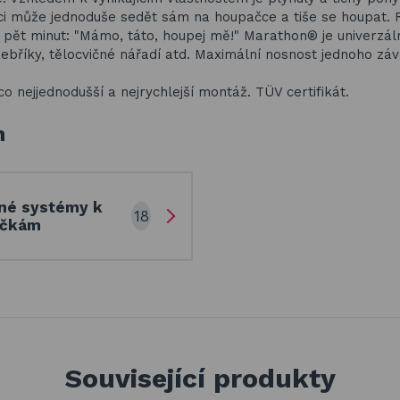
ci může jednoduše sedět sám na houpačce a tiše se houpat. 
h pět minut: "Mámo, táto, houpej mě!" Marathon® je univerzál
ebříky, tělocvičné nářadí atd. Maximální nosnost jednoho zá
ejjednodušší a nejrychlejší montáž. TÜV certifikát.
h
né systémy k
18
ačkám
Související produkty