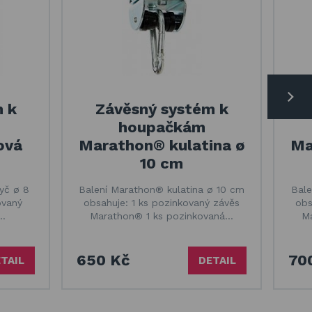
 k
Závěsný systém k
houpačkám
ová
Marathon® kulatina ø
Ma
10 cm
yč ø 8
Balení Marathon® kulatina ø 10 cm
Bale
ovaný
obsahuje: 1 ks pozinkovaný závěs
obs
s…
Marathon® 1 ks pozinkovaná…
M
650 Kč
70
TAIL
DETAIL