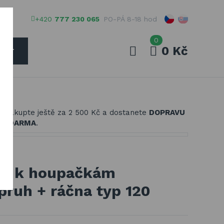
+420
777 230 065
PO-PÁ 8-18 hod
0
0 Kč
EDAT
Váš e-mail
Nakupte ještě za
2 500 Kč
a dostanete
DOPRAVU
Vaše heslo
ZDARMA
.
PŘIHLÁSIT
ém k houpačkám
ruh + ráčna typ 120
Registrovat
Zapomenuté heslo