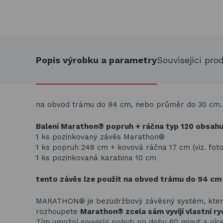
Popis výrobku a parametry
Související pro
na obvod trámu do 94 cm, nebo průměr do 30 cm
Balení Marathon® popruh + ráčna typ 120 obsahu
1 ks pozinkovaný závěs Marathon®
1 ks popruh 248 cm + kovová ráčna 17 cm (viz. foto
1 ks pozinkovaná karabina 10 cm
tento závěs lze použít na obvod trámu do 94 cm
MARATHON® je bezúdržbový závěsný systém, který
rozhoupete
Marathon® zcela sám vyvíjí vlastní ry
Tím umožní souvislý pohyb po dobu 60 minut a více