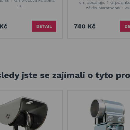
on® 1 ks nerezová karabina
cm obsahuje: 1 ks pozink
10…
závěs Marathon® 1 k
Kč
740 Kč
DETAIL
DE
ledy jste se zajímali o tyto pr