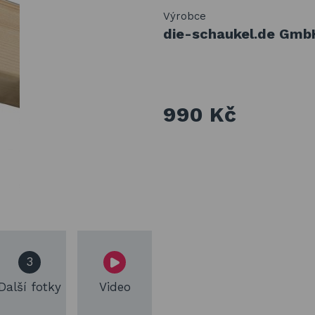
Výrobce
die-schaukel.de Gmb
990 Kč
3
Další fotky
Video