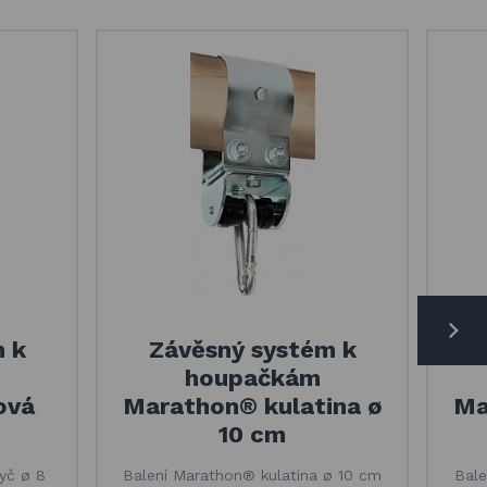
 k
Závěsný systém k
houpačkám
ová
Marathon® kulatina ø
Ma
10 cm
yč ø 8
Balení Marathon® kulatina ø 10 cm
Bale