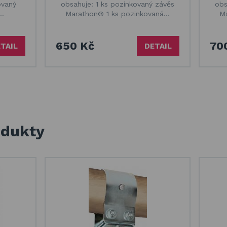
ovaný
obsahuje: 1 ks pozinkovaný závěs
obs
s…
Marathon® 1 ks pozinkovaná…
M
650 Kč
70
TAIL
DETAIL
odukty