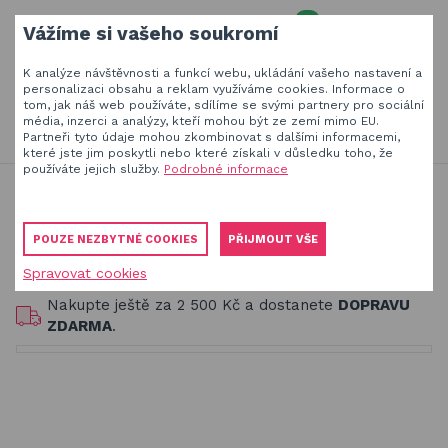
0
Vážíme si vašeho soukromí
MENU
K analýze návštěvnosti a funkcí webu, ukládání vašeho nastavení a
Váš e-mail
personalizaci obsahu a reklam využíváme cookies. Informace o
tom, jak náš web používáte, sdílíme se svými partnery pro sociální
HLEDAT
+420
777 230 065
média, inzerci a analýzy, kteří mohou být ze zemí mimo EU.
PO-PÁ 8-18 hod
Partneři tyto údaje mohou zkombinovat s dalšími informacemi,
které jste jim poskytli nebo které získali v důsledku toho, že
Slunečníky a stínící technika
Vaše heslo
používáte jejich služby.
Podrobné informace
Obaly, kryty, potahy a plachty na zahradní nábytek
Slackline set YOGA 12 m, šíře 35
POUZE NEZBYTNÉ COOKIES
PŘIJMOUT VŠE
mm
Dřevěné hračky pro děti
Spravovat cookies
PŘIHLÁSIT
Stavebnice Qman pro děti
Nakupte ještě za
2 500 Kč
a dostanete
DOPRAVU
Registrovat
ZDARMA
.
Houpačky a závěsné systémy
Zapomenuté heslo
Venkovní hry a hračky pro děti
Slackline