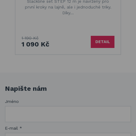
Slackline set STEP 12 m je navržený pro
první kroky na lajně, ale i jednoduché triky.
Díky…
1 190 Kč
DETAIL
1 090 Kč
Napište nám
Jméno
E-mail
*