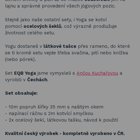
lajnu a správné provedení všech jógových pozic.
Stejně jako naše ostatní sety, i Yoga se kotví
pomocí
ocelových šeklů
, což výrazně prodlužuje
životnost celého setu.
Yogu dostaneš v
látkové tašce
přes rameno, do které
se ti kromě setu vejde třeba svačina, pití nebo knížka
(nebo pórek).
Set
EQB Yoga
jsme vymysleli s
Ančou Kuchařovou
a
vyrobili v
Čechách
.
Set obsahuje:
- 10m popruh šířky 35 mm s našitým okem
- napínací ráčnu s 2m kotvící smyčkou
- 2x ocelový šekl, látkovou tašku, návod k použití
Kvalitní český výrobek - kompletně vyrobeno v ČR.