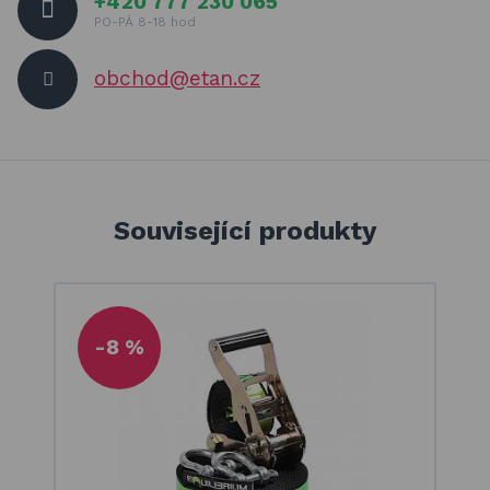
+420 777 230 065
PO-PÁ 8-18 hod
obchod@etan.cz
Související produkty
-8 %