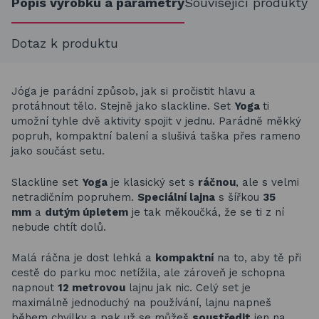
Popis výrobku a parametry
Související produkty
Dotaz k produktu
Jóga je parádní způsob, jak si pročistit hlavu a
protáhnout tělo. Stejně jako slackline. Set
Yoga
ti
umožní tyhle dvě aktivity spojit v jednu. Parádně měkký
popruh, kompaktní balení a slušivá taška přes rameno
jako součást setu.
Slackline set
Yoga
je klasický set s
ráčnou
, ale s velmi
netradičním popruhem.
Speciální lajna
s šířkou
35
mm
a
dutým úpletem
je tak měkoučká, že se ti z ní
nebude chtít dolů.
Malá ráčna je dost lehká a
kompaktní
na to, aby tě při
cestě do parku moc netížila, ale zároveň je schopna
napnout
12 metrovou
lajnu jak nic. Celý set je
maximálně jednoduchý na používání, lajnu napneš
během chvilky a pak už se můžeš
soustředit
jen na