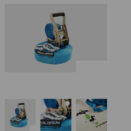
Basketbalové koše
Holandský billiard (shuffleboard)
Gumové podlahy (dlaždice)
Trampolíny
Výprodej
ÚVOD
BLOG
VŠE O NÁKUPU
KONTAKT
REALIZACE V ČR