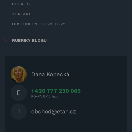
COOKIES
KONTAKT
ODSTOUPENÍ OD SMLOUVY
RUBRIKY BLOGU
ZÁBAVA PRO DĚTI
ZASTÍNĚNÍ
OCHRANNÉ KRYTY NA ZAHRADNÍ
Dana Kopecká
NÁBYTEK
+420 777 230 065
PO-PÁ 8-18 hod
obchod@etan.cz