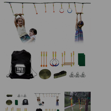
Basketbalové koše
Holandský billiard (shuffleboard)
Gumové podlahy (dlaždice)
Trampolíny
Výprodej
ÚVOD
BLOG
VŠE O NÁKUPU
KONTAKT
REALIZACE V ČR