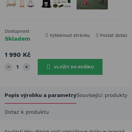
Dostupnost
Vytisknout stránku
Poslat dotaz
Skladem
1 990 Kč
VLOŽIT DO KOŠÍKU
Popis výrobku a parametry
Související produkty
Dotaz k produktu
Součástí této dětské opičí překážkové dráhy je lezecké