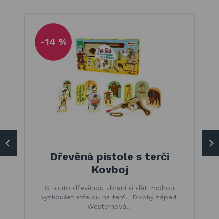
-14 %
Dřevěná pistole s terči
Kovboj
S touto dřevěnou zbraní si děti mohou
vyzkoušet střelbu na terč. Divoký západ!
Westernová…