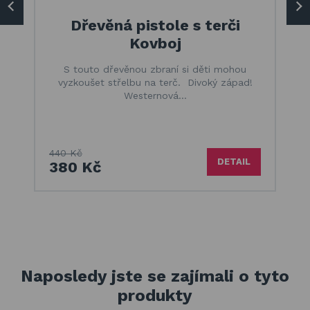
Dřevěná pistole s terči
Kovboj
S touto dřevěnou zbraní si děti mohou
vyzkoušet střelbu na terč. Divoký západ!
Westernová…
440 Kč
DETAIL
380 Kč
Naposledy jste se zajímali o tyto
produkty