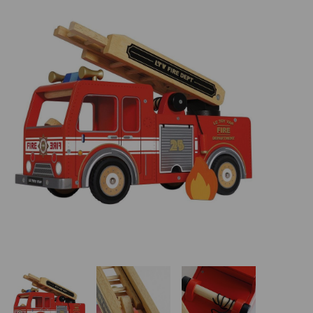
Basketbalové koše
Holandský billiard (shuffleboard)
Gumové podlahy (dlaždice)
Trampolíny
Výprodej
ÚVOD
BLOG
VŠE O NÁKUPU
KONTAKT
REALIZACE V ČR