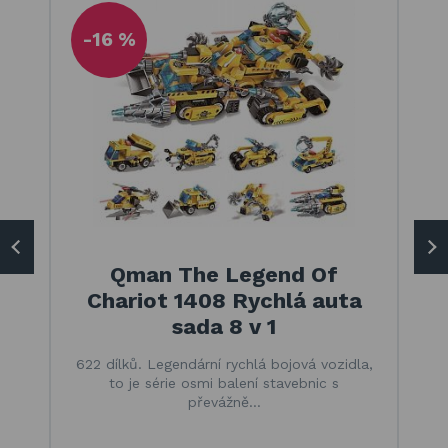
-16 %
Qman The Legend Of
Chariot 1408 Rychlá auta
sada 8 v 1
622 dílků. Legendární rychlá bojová vozidla,
to je série osmi balení stavebnic s
převážně…