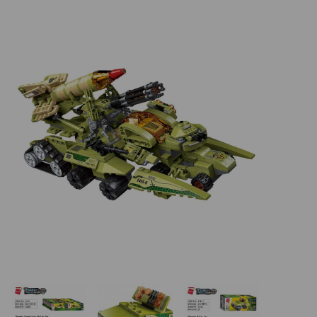
Basketbalové koše
Holandský billiard (shuffleboard)
Gumové podlahy (dlaždice)
Trampolíny
Výprodej
ÚVOD
BLOG
VŠE O NÁKUPU
KONTAKT
REALIZACE V ČR