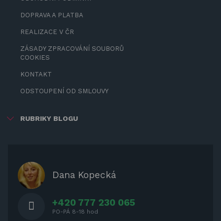
DOPRAVA A PLATBA
REALIZACE V ČR
ZÁSADY ZPRACOVÁNÍ SOUBORŮ
COOKIES
KONTAKT
ODSTOUPENÍ OD SMLOUVY
RUBRIKY BLOGU
ZÁBAVA PRO DĚTI
ZASTÍNĚNÍ
OCHRANNÉ KRYTY NA ZAHRADNÍ
Dana Kopecká
NÁBYTEK
+420 777 230 065
PO-PÁ 8-18 hod