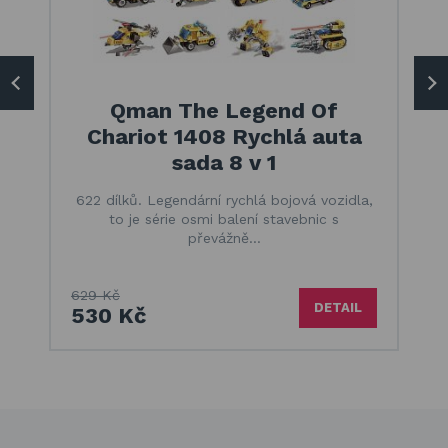
Qman The Legend Of
Chariot 1408 Rychlá auta
sada 8 v 1
622 dílků. Legendární rychlá bojová vozidla,
to je série osmi balení stavebnic s
převážně…
629 Kč
DETAIL
530 Kč