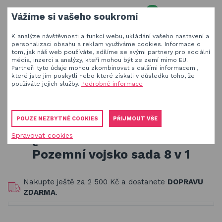
0
Vážíme si vašeho soukromí
MENU
K analýze návštěvnosti a funkcí webu, ukládání vašeho nastavení a
Váš e-mail
personalizaci obsahu a reklam využíváme cookies. Informace o
tom, jak náš web používáte, sdílíme se svými partnery pro sociální
HLEDAT
+420
777 230 065
média, inzerci a analýzy, kteří mohou být ze zemí mimo EU.
PO-PÁ 8-18 hod
Partneři tyto údaje mohou zkombinovat s dalšími informacemi,
které jste jim poskytli nebo které získali v důsledku toho, že
Slunečníky a stínící technika
Vaše heslo
používáte jejich služby.
Podrobné informace
Jsme experti na zastínění a venkovní zábavu
Stavebnice Qman pro děti
Obaly, kryty, potahy a plachty na zahradní nábytek
Stavebnice Qman pro kluky od 6 let
POUZE NEZBYTNÉ COOKIES
PŘIJMOUT VŠE
Qman Trans Collector 1415 Pozemní vojsko sada 8 v 1
Dřevěné hračky pro děti
Spravovat cookies
PŘIHLÁSIT
Qman Trans Collector 1415
Stavebnice Qman pro děti
Pozemní vojsko sada 8 v 1
Registrovat
Houpačky a závěsné systémy
Zapomenuté heslo
Nakupte ještě za
2 500 Kč
a dostanete
DOPRAVU
Venkovní hry a hračky pro děti
ZDARMA
.
Slackline