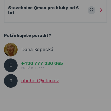
Stavebnice Qman pro kluky od 6
22
let
Potřebujete poradit?
Dana Kopecká
+420 777 230 065
PO-PÁ 8-18 hod
obchod@etan.cz