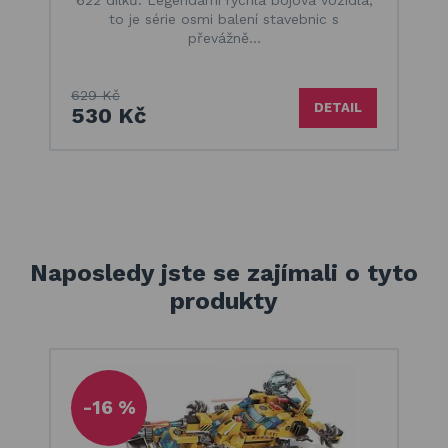
to je série osmi balení stavebnic s
převážně…
629 Kč
DETAIL
530 Kč
Naposledy jste se zajímali o tyto
produkty
-16 %