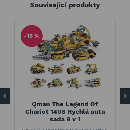
Související produkty
-16 %
Qman The Legend Of
Chariot 1408 Rychlá auta
sada 8 v 1
622 dílků. Legendární rychlá bojová vozidla,