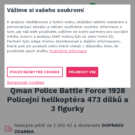
0
Vážíme si vašeho soukromí
MENU
K analýze návštěvnosti a funkcí webu, ukládání vašeho nastavení a
Váš e-mail
personalizaci obsahu a reklam využíváme cookies. Informace o
tom, jak náš web používáte, sdílíme se svými partnery pro sociální
HLEDAT
+420
777 230 065
média, inzerci a analýzy, kteří mohou být ze zemí mimo EU.
PO-PÁ 8-18 hod
Partneři tyto údaje mohou zkombinovat s dalšími informacemi,
které jste jim poskytli nebo které získali v důsledku toho, že
Slunečníky a stínící technika
Vaše heslo
používáte jejich služby.
Podrobné informace
Jsme experti na zastínění a venkovní zábavu
Stavebnice Qman pro děti
Obaly, kryty, potahy a plachty na zahradní nábytek
Stavebnice Qman pro kluky od 6 let
POUZE NEZBYTNÉ COOKIES
PŘIJMOUT VŠE
Qman Police Battle Force 1928 Policejní helikoptéra 473
Dřevěné hračky pro děti
dílků a 3 figurky
Spravovat cookies
PŘIHLÁSIT
Stavebnice Qman pro děti
Qman Police Battle Force 1928
Registrovat
Policejní helikoptéra 473 dílků a
Houpačky a závěsné systémy
Zapomenuté heslo
3 figurky
Venkovní hry a hračky pro děti
Nakupte ještě za
2 500 Kč
a dostanete
DOPRAVU
Slackline
ZDARMA
.