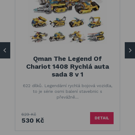
Qman The Legend Of
Chariot 1408 Rychlá auta
sada 8 v 1
622 dílků. Legendární rychlá bojová vozidla,
to je série osmi balení stavebnic s
převážně…
629 Kč
DETAIL
530 Kč