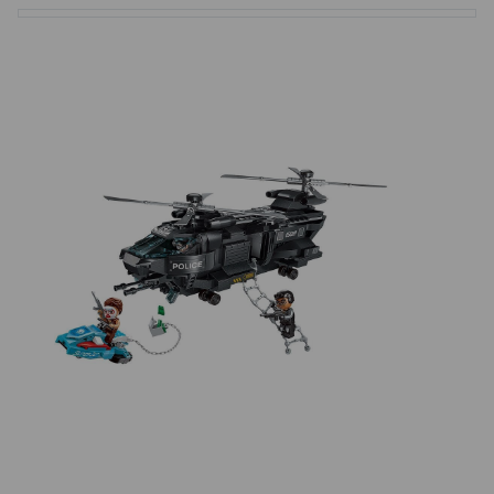
Basketbalové koše
Holandský billiard (shuffleboard)
Gumové podlahy (dlaždice)
Trampolíny
Výprodej
ÚVOD
BLOG
VŠE O NÁKUPU
KONTAKT
REALIZACE V ČR