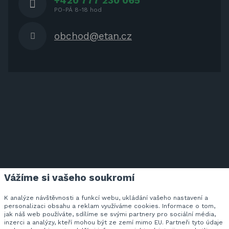
+420 777 230 065
PO-PÁ 8-18 hod
obchod@etan.cz
Vážíme si vašeho soukromí
ETAN.CZ NA FACEBOOKU
K analýze návštěvnosti a funkcí webu, ukládání vašeho nastavení a
personalizaci obsahu a reklam využíváme cookies. Informace o tom,
jak náš web používáte, sdílíme se svými partnery pro sociální média,
inzerci a analýzy, kteří mohou být ze zemí mimo EU. Partneři tyto údaje
Veškeré ceny zahrnují DPH v zákonem stanovené výši.