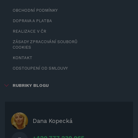
OBCHODNÍ PODMÍNKY
DOPRAVA A PLATBA
REALIZACE V ČR
ZÁSADY ZPRACOVÁNÍ SOUBORŮ
COOKIES
KONTAKT
ODSTOUPENÍ OD SMLOUVY
RUBRIKY BLOGU
ZÁBAVA PRO DĚTI
ZASTÍNĚNÍ
OCHRANNÉ KRYTY NA ZAHRADNÍ
Dana Kopecká
NÁBYTEK