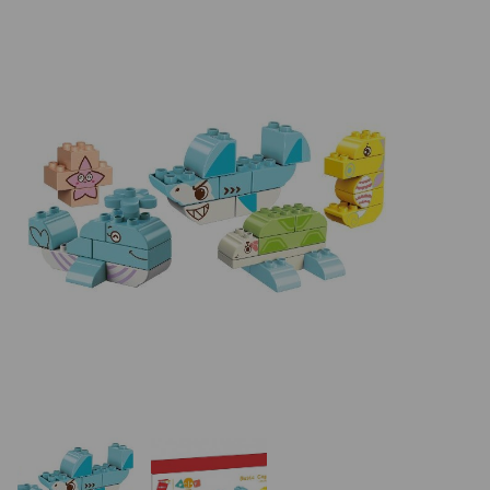
Basketbalové koše
Holandský billiard (shuffleboard)
Gumové podlahy (dlaždice)
Trampolíny
Výprodej
ÚVOD
BLOG
VŠE O NÁKUPU
KONTAKT
REALIZACE V ČR