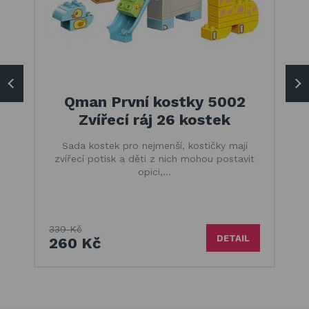
Qman První kostky 5002
Zvířecí ráj 26 kostek
Sada kostek pro nejmenší, kostičky mají
zvířecí potisk a děti z nich mohou postavit
opici,…
339 Kč
DETAIL
260 Kč