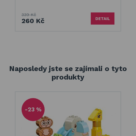
339 Kč
DETAIL
260 Kč
Naposledy jste se zajímali o tyto
produkty
-23 %