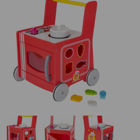
Basketbalové koše
Holandský billiard (shuffleboard)
Gumové podlahy (dlaždice)
Trampolíny
Výprodej
ÚVOD
BLOG
VŠE O NÁKUPU
KONTAKT
REALIZACE V ČR