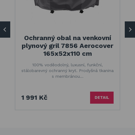
Ochranný obal na venkovní
plynový gril 7856 Aerocover
165x52x110 cm
100% voděodolný, luxusní, funkční,
stálobarevný ochranný kryt. Prodyšná tkanina
s membránou…
1 991 Kč
DETAIL