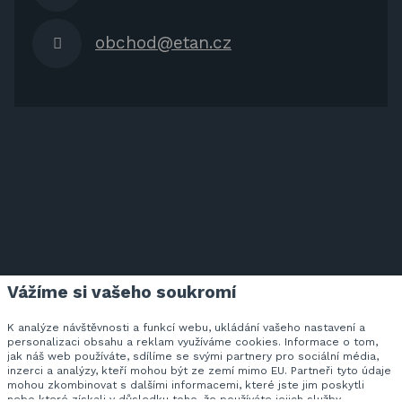
obchod@etan.cz
Vážíme si vašeho soukromí
ETAN.CZ NA FACEBOOKU
K analýze návštěvnosti a funkcí webu, ukládání vašeho nastavení a
personalizaci obsahu a reklam využíváme cookies. Informace o tom,
jak náš web používáte, sdílíme se svými partnery pro sociální média,
inzerci a analýzy, kteří mohou být ze zemí mimo EU. Partneři tyto údaje
Veškeré ceny zahrnují DPH v zákonem stanovené výši.
mohou zkombinovat s dalšími informacemi, které jste jim poskytli
© 2026 SVAN trading s.r.o. - všechna práva vyhrazena.
nebo které získali v důsledku toho, že používáte jejich služby.