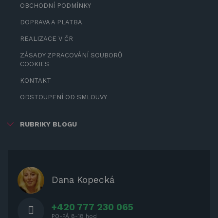
OBCHODNÍ PODMÍNKY
DOPRAVA A PLATBA
REALIZACE V ČR
ZÁSADY ZPRACOVÁNÍ SOUBORŮ
COOKIES
KONTAKT
ODSTOUPENÍ OD SMLOUVY
RUBRIKY BLOGU
ZÁBAVA PRO DĚTI
ZASTÍNĚNÍ
OCHRANNÉ KRYTY NA ZAHRADNÍ
Dana Kopecká
NÁBYTEK
+420 777 230 065
PO-PÁ 8-18 hod