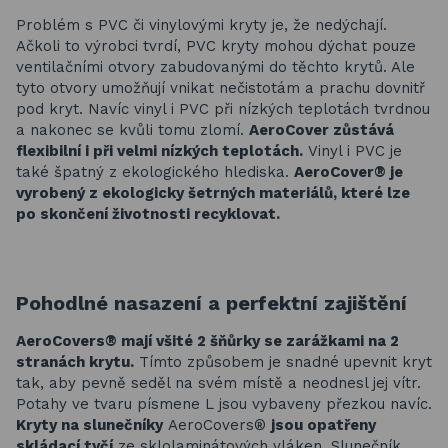
Problém s PVC či vinylovými kryty je, že nedýchají.
Ačkoli to výrobci tvrdí, PVC kryty mohou dýchat pouze
ventilačními otvory zabudovanými do těchto krytů. Ale
tyto otvory umožňují vnikat nečistotám a prachu dovnitř
pod kryt. Navíc vinyl i PVC při nízkých teplotách tvrdnou
a nakonec se kvůli tomu zlomí.
AeroCover zůstává
flexibilní i při velmi nízkých teplotách.
Vinyl i PVC je
také špatný z ekologického hlediska.
AeroCover® je
vyrobený z ekologicky šetrných materiálů, které lze
po skončení životnosti recyklovat.
Pohodlné nasazení a perfektní zajištění
AeroCovers® mají všité 2 šňůrky se zarážkami na 2
stranách krytu.
Tímto způsobem je snadné upevnit kryt
tak, aby pevně seděl na svém místě a neodnesl jej vítr.
Potahy ve tvaru písmene L jsou vybaveny přezkou navíc.
Kryty na slunečníky
AeroCovers®
jsou opatřeny
skládací tyčí
ze sklolaminátových vláken. Slunečník