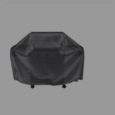
Basketbalové koše
Holandský billiard (shuffleboard)
Gumové podlahy (dlaždice)
Trampolíny
Výprodej
ÚVOD
BLOG
VŠE O NÁKUPU
KONTAKT
REALIZACE V ČR