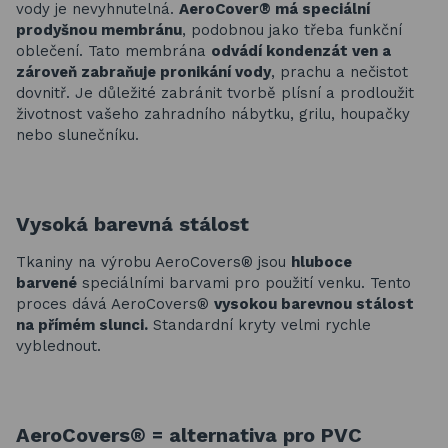
vody je nevyhnutelná.
AeroCover® má speciální
prodyšnou membránu
, podobnou jako třeba funkční
oblečení. Tato membrána
odvádí kondenzát ven a
zároveň zabraňuje pronikání vody
, prachu a nečistot
dovnitř. Je důležité zabránit tvorbě plísní a prodloužit
životnost vašeho zahradního nábytku, grilu, houpačky
nebo slunečníku.
Vysoká barevná stálost
Tkaniny na výrobu AeroCovers® jsou
hluboce
barvené
speciálními barvami pro použití venku. Tento
proces dává AeroCovers®
vysokou barevnou stálost
na přímém slunci.
Standardní kryty velmi rychle
vyblednout.
AeroCovers® = a
lternativa pro PVC