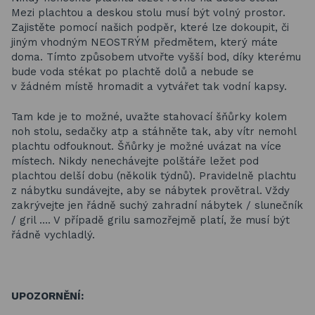
Mezi plachtou a deskou stolu musí být volný prostor.
Zajistěte pomocí našich podpěr, které lze dokoupit, či
jiným vhodným NEOSTRÝM předmětem, který máte
doma. Tímto způsobem utvořte vyšší bod, díky kterému
bude voda stékat po plachtě dolů a nebude se
v žádném místě hromadit a vytvářet tak vodní kapsy.
Tam kde je to možné, uvažte stahovací šňůrky kolem
noh stolu, sedačky atp a stáhněte tak, aby vítr nemohl
plachtu odfouknout. Šňůrky je možné uvázat na více
místech. Nikdy nenechávejte polštáře ležet pod
plachtou delší dobu (několik týdnů). Pravidelně plachtu
z nábytku sundávejte, aby se nábytek provětral. Vždy
zakrývejte jen řádně suchý zahradní nábytek / slunečník
/ gril …. V případě grilu samozřejmě platí, že musí být
řádně vychladlý.
UPOZORNĚNÍ: