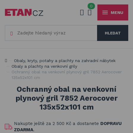
0
MENU
Váš e-mail
HLEDAT
+420
777 230 065
PO-PÁ 8-18 hod
Slunečníky a stínící technika
Vaše heslo
Jsme experti na zastínění a venkovní zábavu
Obaly, kryty, potahy a plachty na zahradní nábytek
Obaly, kryty, potahy a plachty na zahradní nábytek
Obaly a plachty na venkovní grily
Ochranný obal na venkovní plynový gril 7852 Aerocover
Dřevěné hračky pro děti
135x52x101 cm
PŘIHLÁSIT
Stavebnice Qman pro děti
Ochranný obal na venkovní
Registrovat
plynový gril 7852 Aerocover
Houpačky a závěsné systémy
Zapomenuté heslo
135x52x101 cm
Venkovní hry a hračky pro děti
Nakupte ještě za
2 500 Kč
a dostanete
DOPRAVU
Slackline
ZDARMA
.