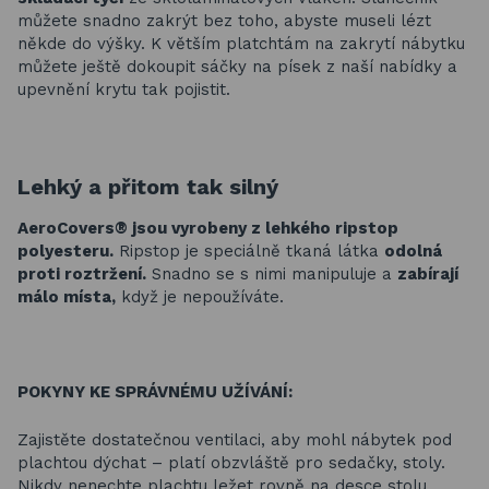
můžete snadno zakrýt bez toho, abyste museli lézt
někde do výšky. K větším platchtám na zakrytí nábytku
můžete ještě dokoupit sáčky na písek z naší nabídky a
upevnění krytu tak pojistit.
Lehký a přitom tak silný
AeroCovers® jsou vyrobeny z lehkého ripstop
polyesteru.
Ripstop je speciálně tkaná látka
odolná
proti roztržení.
Snadno se s nimi manipuluje a
zabírají
málo místa,
když je nepoužíváte.
POKYNY KE SPRÁVNÉMU UŽÍVÁNÍ:
Zajistěte dostatečnou ventilaci, aby mohl nábytek pod
plachtou dýchat – platí obzvláště pro sedačky, stoly.
Nikdy nenechte plachtu ležet rovně na desce stolu.