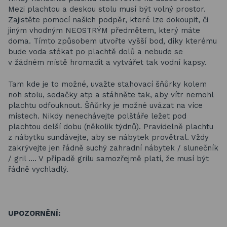
Mezi plachtou a deskou stolu musí být volný prostor.
Zajistěte pomocí našich podpěr, které lze dokoupit, či
jiným vhodným NEOSTRÝM předmětem, který máte
doma. Tímto způsobem utvořte vyšší bod, díky kterému
bude voda stékat po plachtě dolů a nebude se
v žádném místě hromadit a vytvářet tak vodní kapsy.
Tam kde je to možné, uvažte stahovací šňůrky kolem
noh stolu, sedačky atp a stáhněte tak, aby vítr nemohl
plachtu odfouknout. Šňůrky je možné uvázat na více
místech. Nikdy nenechávejte polštáře ležet pod
plachtou delší dobu (několik týdnů). Pravidelně plachtu
z nábytku sundávejte, aby se nábytek provětral. Vždy
zakrývejte jen řádně suchý zahradní nábytek / slunečník
/ gril …. V případě grilu samozřejmě platí, že musí být
řádně vychladlý.
UPOZORNĚNÍ: