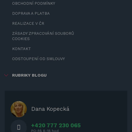
OBCHODNÍ PODMÍNKY
DOPRAVA A PLATBA
REALIZACE V ČR
ZÁSADY ZPRACOVÁNÍ SOUBORŮ
COOKIES
KONTAKT
ODSTOUPENÍ OD SMLOUVY
RUBRIKY BLOGU
ZÁBAVA PRO DĚTI
ZASTÍNĚNÍ
OCHRANNÉ KRYTY NA ZAHRADNÍ
Dana Kopecká
NÁBYTEK
+420 777 230 065
PO-PÁ 8-18 hod