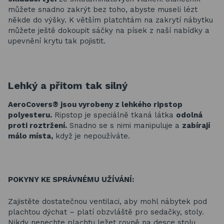
můžete snadno zakrýt bez toho, abyste museli lézt
někde do výšky. K větším platchtám na zakrytí nábytku
můžete ještě dokoupit sáčky na písek z naší nabídky a
upevnění krytu tak pojistit.
Lehký a přitom tak silný
AeroCovers® jsou vyrobeny z lehkého ripstop
polyesteru.
Ripstop je speciálně tkaná látka
odolná
proti roztržení.
Snadno se s nimi manipuluje a
zabírají
málo místa,
když je nepoužíváte.
POKYNY KE SPRÁVNÉMU UŽÍVÁNÍ:
Zajistěte dostatečnou ventilaci, aby mohl nábytek pod
plachtou dýchat – platí obzvláště pro sedačky, stoly.
Nikdy nenechte plachtu ležet rovně na desce stolu.