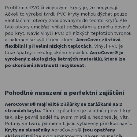
Problém s PVC či vinylovými kryty je, že nedýchají.
Ačkoli to výrobci tvrdí, PVC kryty mohou dýchat pouze
ventilačními otvory zabudovanými do těchto krytů. Ale
tyto otvory umožňují vnikat nečistotám a prachu dovnitř
pod kryt. Navíc vinyl i PVC při nízkých teplotách tvrdnou
a nakonec se kvůli tomu zlomí.
AeroCover zůstává
flexibilní i při velmi nízkých teplotách.
Vinyl i PVC je
také špatný z ekologického hlediska.
AeroCover® je
vyrobený z ekologicky šetrných materiálů, které lze
po skončení životnosti recyklovat.
Pohodlné nasazení a perfektní zajištění
AeroCovers® mají všité 2 šňůrky se zarážkami na 2
stranách krytu.
Tímto způsobem je snadné upevnit kryt
tak, aby pevně seděl na svém místě a neodnesl jej vítr.
Potahy ve tvaru písmene L jsou vybaveny přezkou navíc.
Kryty na slunečníky
AeroCovers®
jsou opatřeny
skládací tyčí
ze sklolaminátových vláken. Slunečník