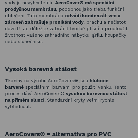
vody je nevyhnutelná.
AeroCover® má speciální
prodyšnou membránu
, podobnou jako třeba funkční
oblečení. Tato membrána
odvádí kondenzát ven a
zároveň zabraňuje pronikání vody
, prachu a nečistot
dovnitř. Je důležité zabránit tvorbě plísní a prodloužit
životnost vašeho zahradního nábytku, grilu, houpačky
nebo slunečníku.
Vysoká barevná stálost
Tkaniny na výrobu AeroCovers® jsou
hluboce
barvené
speciálními barvami pro použití venku. Tento
proces dává AeroCovers®
vysokou barevnou stálost
na přímém slunci.
Standardní kryty velmi rychle
vyblednout.
AeroCovers® = a
lternativa pro PVC