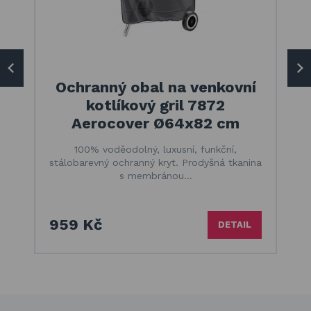
Ochranný obal na venkovní
kotlíkový gril 7872
Aerocover Ø64x82 cm
100% voděodolný, luxusní, funkční,
stálobarevný ochranný kryt. Prodyšná tkanina
s membránou…
959 Kč
DETAIL