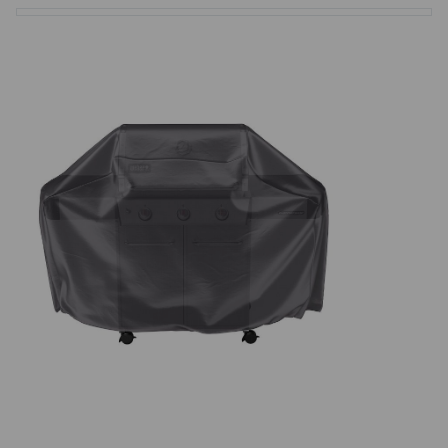
Basketbalové koše
Holandský billiard (shuffleboard)
Gumové podlahy (dlaždice)
Trampolíny
Výprodej
ÚVOD
BLOG
VŠE O NÁKUPU
KONTAKT
REALIZACE V ČR