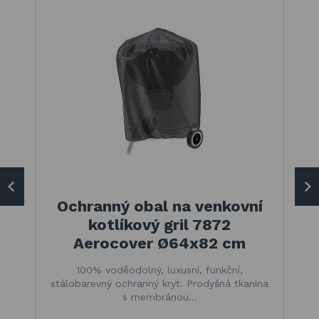
Ochranný obal na venkovní
kotlíkový gril 7872
Aerocover Ø64x82 cm
100% voděodolný, luxusní, funkční,
stálobarevný ochranný kryt. Prodyšná tkanina
s membránou…