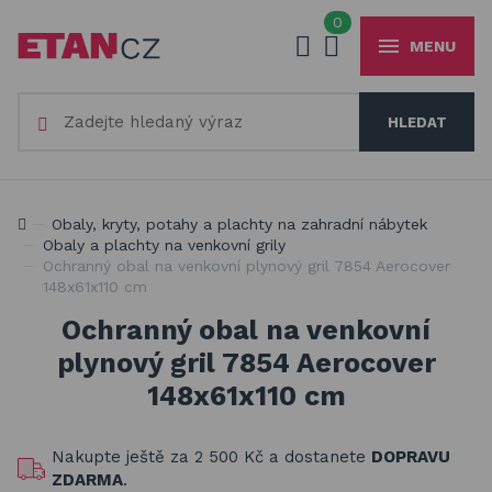
0
MENU
Váš e-mail
HLEDAT
+420
777 230 065
PO-PÁ 8-18 hod
Slunečníky a stínící technika
Vaše heslo
Jsme experti na zastínění a venkovní zábavu
Obaly, kryty, potahy a plachty na zahradní nábytek
Obaly, kryty, potahy a plachty na zahradní nábytek
Obaly a plachty na venkovní grily
Ochranný obal na venkovní plynový gril 7854 Aerocover
Dřevěné hračky pro děti
148x61x110 cm
PŘIHLÁSIT
Stavebnice Qman pro děti
Ochranný obal na venkovní
Registrovat
plynový gril 7854 Aerocover
Houpačky a závěsné systémy
Zapomenuté heslo
148x61x110 cm
Venkovní hry a hračky pro děti
Nakupte ještě za
2 500 Kč
a dostanete
DOPRAVU
Slackline
ZDARMA
.