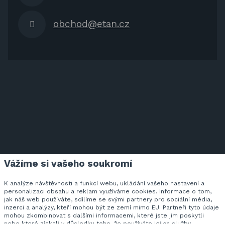
obchod@etan.cz
Vážíme si vašeho soukromí
ETAN.CZ NA FACEBOOKU
K analýze návštěvnosti a funkcí webu, ukládání vašeho nastavení a
personalizaci obsahu a reklam využíváme cookies. Informace o tom,
jak náš web používáte, sdílíme se svými partnery pro sociální média,
inzerci a analýzy, kteří mohou být ze zemí mimo EU. Partneři tyto údaje
Veškeré ceny zahrnují DPH v zákonem stanovené výši.
mohou zkombinovat s dalšími informacemi, které jste jim poskytli
© 2026 SVAN trading s.r.o. - všechna práva vyhrazena.
nebo které získali v důsledku toho, že používáte jejich služby.