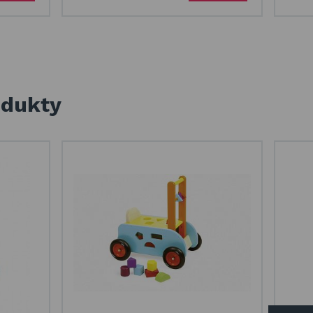
odukty