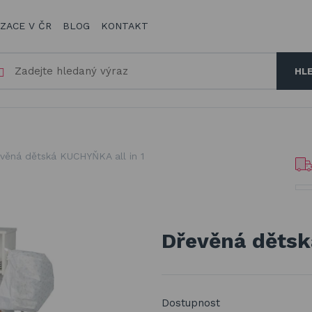
IZACE V ČR
BLOG
KONTAKT
HL
věná dětská KUCHYŇKA all in 1
Dřevěná dětsk
Dostupnost