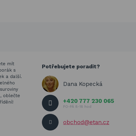
ete mít
Potřebujete poradit?
porák s
k a další.
telného
Dana Kopecká
suroviny
, oblečte
+420 777 230 065
ídění!
PO-PÁ 8-18 hod
obchod@etan.cz