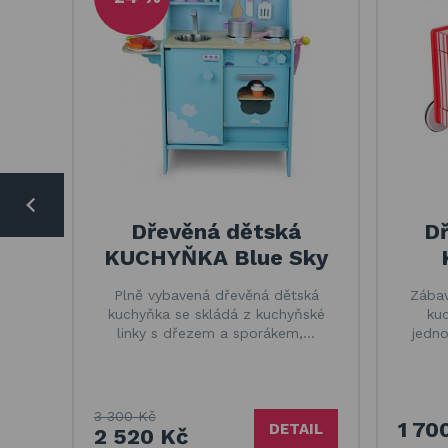
Dřevěná dětská
Dř
KUCHYŇKA Blue Sky
Plně vybavená dřevěná dětská
Zábav
kuchyňka se skládá z kuchyňské
kuc
linky s dřezem a sporákem,…
jedno
3 300 Kč
1 70
DETAIL
2 520 Kč