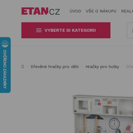
ÚVOD
VŠE O NÁKUPU
REAL
VYBERTE SI KATEGORII
Slunečníky a stínící technika
Obaly, kryty, potahy a plachty
Jsme experti na zastínění a venkovní zábavu
Dřevěné hračky pro děti
Hračky pro holky
Dře
na zahradní nábytek
Dřevěné hračky pro děti
Stavebnice Qman pro děti
Houpačky a závěsné systémy
Venkovní hry a hračky pro děti
Slackline