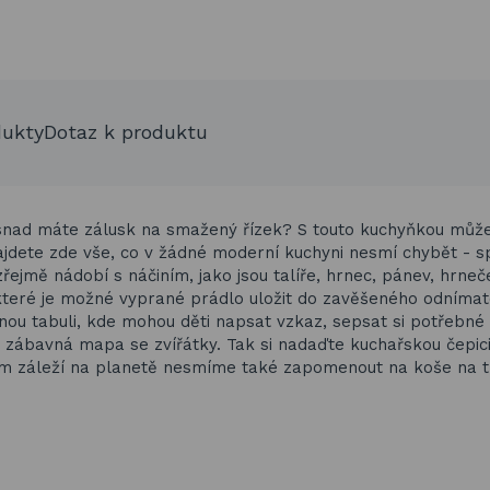
dukty
Dotaz k produktu
 snad máte zálusk na smažený řízek? S touto kuchyňkou můž
Najdete zde vše, co v žádné moderní kuchyni nesmí chybět - s
ejmě nádobí s náčiním, jako jsou talíře, hrnec, pánev, hrneče
které je možné vyprané prádlo uložit do zavěšeného odníma
nou tabuli, kde mohou děti napsat vzkaz, sepsat si potřebné 
é zábavná mapa se zvířátky. Tak si nadaďte kuchařskou čepici
nám záleží na planetě nesmíme také zapomenout na koše na tř