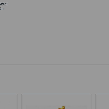
lesy
ěn.