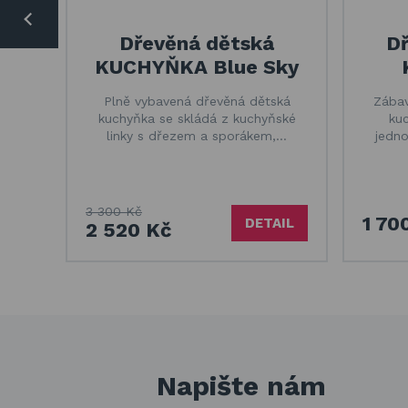
Dřevěná dětská
Dř
KUCHYŇKA Blue Sky
Plně vybavená dřevěná dětská
Zábav
kuchyňka se skládá z kuchyňské
kuc
linky s dřezem a sporákem,…
jedno
3 300 Kč
1 70
DETAIL
2 520 Kč
Napište nám