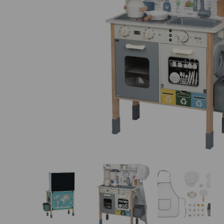
Basketbalové koše
Holandský billiard
(shuffleboard)
Gumové podlahy (dlaždice)
Trampolíny
Výprodej