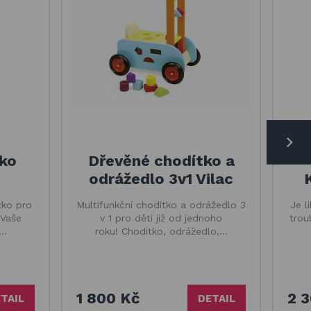
ko
Dřevěné chodítko a
odrážedlo 3v1 Vilac
tko pro
Multifunkční chodítko a odrážedlo 3
Je l
 Vaše
v 1 pro děti již od jednoho
trou
e…
roku! Chodítko, odrážedlo,…
1 800 Kč
2 
TAIL
DETAIL