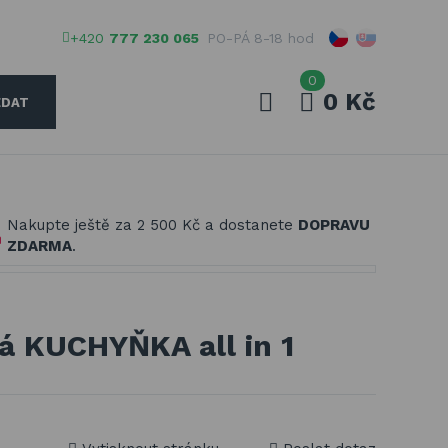
+420
777 230 065
PO-PÁ 8-18 hod
0
0 Kč
EDAT
Váš e-mail
Nakupte ještě za
2 500 Kč
a dostanete
DOPRAVU
Vaše heslo
ZDARMA
.
PŘIHLÁSIT
á KUCHYŇKA all in 1
Registrovat
Zapomenuté heslo