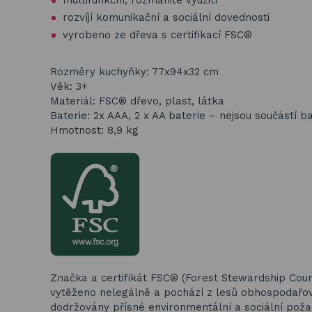
multifunkční, rozmanité využití
rozvíjí komunikační a sociální dovednosti
vyrobeno ze dřeva s certifikací FSC®
Rozměry kuchyňky: 77x94x32 cm
Věk: 3+
Materiál: FSC® dřevo, plast, látka
Baterie: 2x AAA, 2 x AA baterie – nejsou součástí b
Hmotnost:
8,9
k
g
Značka a certifikát FSC® (Forest Stewardship Counc
vytěženo nelegálně a pochází z lesů obhospodařo
dodržovány přísné environmentální a sociální p