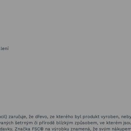
alení
il) zaručuje, že dřevo, ze kterého byl produkt vyroben, neb
vaných šetrným či přírodě blízkým způsobem, ve kterém jso
ožadavky. Značka FSC® na výrobku znamená, že svým nákupe