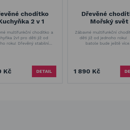
evěné chodítko
Dřevěné chodít
Kuchyňka 2 v 1
Mořský svět
né multifunkční chodítko a
Zábavné multifunkční chodí
hyňka 2v1 pro děti již od
děti již od jednoho roku!
ho roku! Dřevěný stabilní…
batole bude ještě víc
0 Kč
1 890 Kč
DETAIL
DE