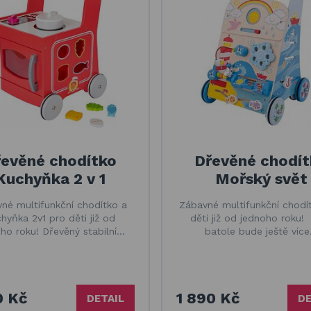
evěné chodítko
Dřevěné chodít
Kuchyňka 2 v 1
Mořský svět
né multifunkční chodítko a
Zábavné multifunkční chodí
hyňka 2v1 pro děti již od
děti již od jednoho roku!
ho roku! Dřevěný stabilní…
batole bude ještě víc
0 Kč
1 890 Kč
DETAIL
DE