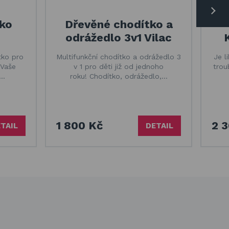
ko
Dřevěné chodítko a
odrážedlo 3v1 Vilac
tko pro
Multifunkční chodítko a odrážedlo 3
Je l
 Vaše
v 1 pro děti již od jednoho
trou
e…
roku! Chodítko, odrážedlo,…
1 800 Kč
2 
TAIL
DETAIL