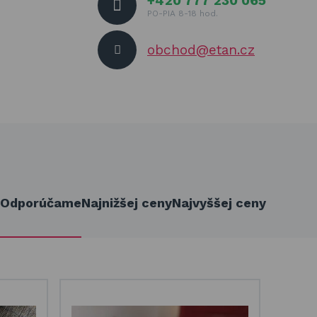
+420 777 230 065
PO-PIA 8-18 hod.
obchod@etan.cz
Odporúčame
Najnižšej ceny
Najvyššej ceny