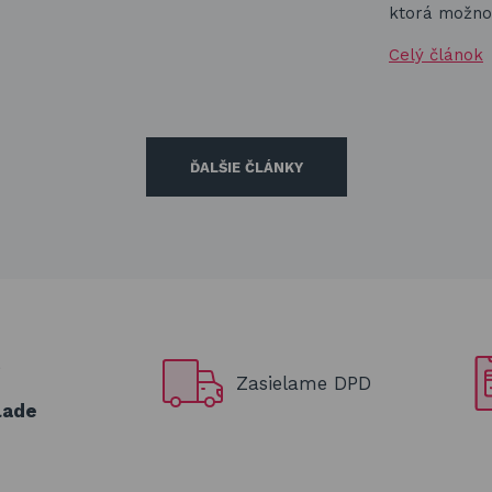
ktorá možnos
Celý článok
ĎALŠIE ČLÁNKY
e
Zasielame DPD
lade