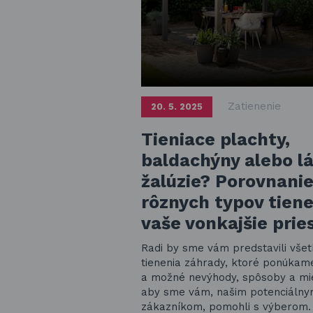
Zatienenie
20. 5. 2025
Tieniace plachty,
baldachýny alebo l
žalúzie? Porovnani
rôznych typov tiene
vaše vonkajšie prie
Radi by sme vám predstavili vše
tienenia záhrady, ktoré ponúkame
a možné nevýhody, spôsoby a mie
aby sme vám, našim potenciáln
zákazníkom, pomohli s výberom.