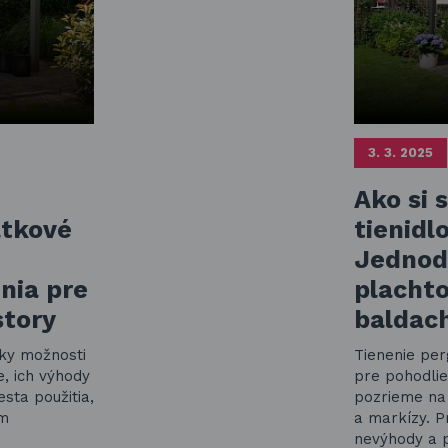
3. 3. 2025
Ako si 
átkové
tienidl
e
Jednod
nia pre
plachto
story
baldac
tky možnosti
Tienenie per
, ich výhody
pre pohodli
sta použitia,
pozrieme na 
ym
a markízy. P
nevýhody a 