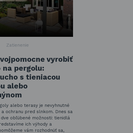
Zatienenie
svojpomocne vyrobiť
o na pergolu:
ucho s tieniacou
u alebo
hýnom
goly alebo terasy je nevyhnutné
e a ochranu pred slnkom. Dnes sa
dve obľúbené možnosti: tienidlá
redstavíme ich výhody a
pomôžeme vám rozhodnúť sa,