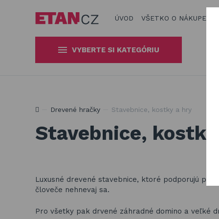
ÚVOD
VŠETKO O NÁKUPE
R
VYBERTE SI KATEGÓRIU
Slnečníky a tieniaca technika
Obaly a plachty na záhradný
Produkty na zatienenie vašej záhrady, terasy či balkón
Drevené hračky
Stavebnice, kostky a hry
nábytok
Stavebnice, kostky
Drevené hračky
Stavebnice Qman
Hojdačky a závesné systémy
Luxusné drevené stavebnice, ktoré podporujú predst
človeče nehnevaj sa.
Pro všetky pak drvené záhradné domino a veľké 