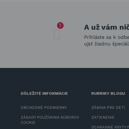
A už vám ni
Prihláste sa k odb
ujsť žiadnu špeci
DÔLEŽITÉ INFORMÁCIE
RUBRIKY BLOGU
OBCHODNÉ PODMIENKY
ZÁBAVA PRE DETI
ZÁSADY POUŽÍVANIA SÚBOROV
ZATIENENIE
COOKIE
OCHRANNÉ KRYTY 