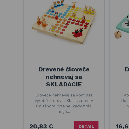
Drevené človeče
D
nehnevaj sa
SKLADACIE
Človeče nehnevaj sa komplet
Kt
vyrobé z dreva. Klasická hra v
dos
smiešnom dizajne, kedy hráči
V
hrajú…
20,83 €
16,6
DETAIL