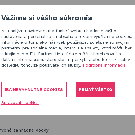
EALIZÁCIE V ČR
BLOG
KONTAKT
Vážime si vášho súkromia
Na analýzu návštevnosti a funkcií webu, ukladanie vášho
HĽ
nastavenia a personalizáciu obsahu a reklám využívame cookies.
Informácie o tom, ako náš web používate, zdieľame so svojimi
partnermi pre sociálne médiá, inzerciu a analýzy, ktorí môžu byť
z krajín mimo EÚ. Partneri tieto údaje môžu skombinovať s
ďalšími informáciami, ktoré ste im poskytli alebo ktoré získali v
dôsledku toho, že používate ich služby.
Podrobné informácie
a
 a hry
IBA NEVYHNUTNÉ COOKIES
PRIJAŤ VŠETKO
Spravovať cookies
avivosť a zručnosti starších detí. Pre deti aj dospelých dre
drvené záhradné kocky.