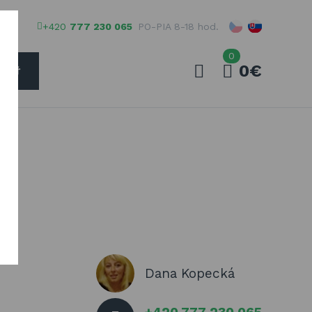
+420
777 230 065
PO-PIA 8-18 hod.
0
0€
ADAŤ
Váš e-mail
Vaše heslo
PŘIHLÁSIT
vené
Registrovať
Dana Kopecká
Zabudnuté heslo