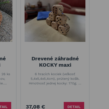
né
Drevené záhradné
i
KOCKY maxi
 28 ks
6 hracích kociek (veľkosť
ov,
5,4x5,4x5,4cm), prútený košík.
ie.…
Hmotnosť jednej kocky: 170g. …
37,08 €
TAIL
DETAIL