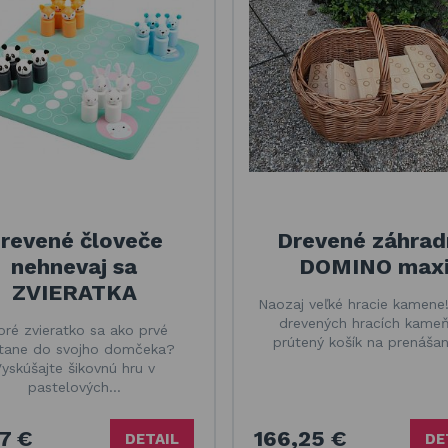
revené človeče
Drevené záhrad
nehnevaj sa
DOMINO max
ZVIERATKA
Naozaj veľké hracie kamene!
drevených hracích kameň
oré zvieratko sa ako prvé
prútený košík na prenášan
tane do svojho domčeka?
yskúšajte šikovnú hru v
pastelových…
7 €
166,25 €
DETAIL
DE