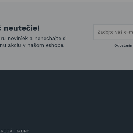
č neutečie!
eru noviniek a nenechajte si
álnu akciu v našom eshope.
Odoslaní
PRE ZÁHRADNÝ