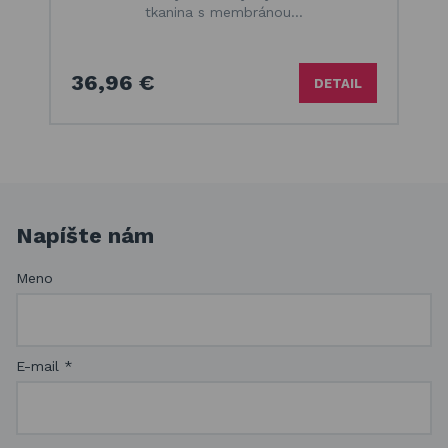
tkanina s membránou…
36,96 €
DETAIL
Napíšte nám
Meno
E-mail
*