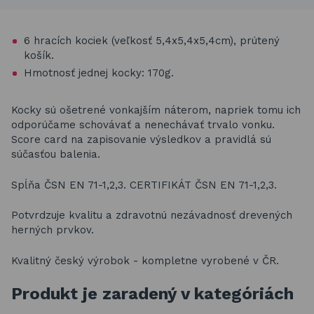
6 hracích kociek (veľkosť 5,4x5,4x5,4cm), prútený
košík.
Hmotnosť jednej kocky: 170g.
Kocky sú ošetrené vonkajším náterom, napriek tomu ich
odporúčame schovávať a nenechávať trvalo vonku.
Score card na zapisovanie výsledkov a pravidlá sú
súčasťou balenia.
Spĺňa ČSN EN 71-1,2,3. CERTIFIKÁT ČSN EN 71-1,2,3.
Potvrdzuje kvalitu a zdravotnú nezávadnosť drevených
herných prvkov.
Kvalitný český výrobok - kompletne vyrobené v ČR.
Produkt je zaradený v kategóriách