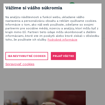
0
Vážime si vášho súkromia
MENU
Na analýzu návštevnosti a funkcií webu, ukladanie vášho
Váš e-mail
nastavenia a personalizáciu obsahu a reklám využívame cookies.
Informácie o tom, ako náš web používate, zdieľame so svojimi
HĽADAŤ
+420
777 230 065
partnermi pre sociálne médiá, inzerciu a analýzy, ktorí môžu byť z
PO-PIA 8-18 hod.
krajín mimo EÚ. Partneri tieto údaje môžu skombinovať s ďalšími
informáciami, ktoré ste im poskytli alebo ktoré získali v dôsledku
Slnečníky a tieniaca technika
Vaše heslo
toho, že používate ich služby.
Podrobné informácie
Produkty na zatienenie vašej záhrady, terasy či balkóna
Drevené hračky
Stavebnice, kostky a hry
Obaly a plachty na záhradný nábytok
Drevené záhradné KOCKY maxi
IBA NEVYHNUTNÉ COOKIES
PRIJAŤ VŠETKO
Drevené hračky
Drevené záhradné KOCKY maxi
Spravovať cookies
PŘIHLÁSIT
Stavebnice Qman
Registrovať
Hojdačky a závesné systémy
Zabudnuté heslo
ÚVOD
BLOG
VŠETKO O NÁKUPE
KONTAKT