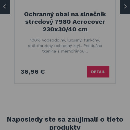
Ochranný obal na slnečník
stredový 7980 Aerocover
230x30/40 cm
100% vodeodolný, luxusný, funkčný,
stálofarebný ochranný kryt. Priedušná
tkanina s membránou…
36,96 €
DETAIL
Naposledy ste sa zaujímali o tieto
produkty