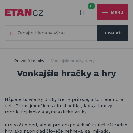
0
MENU
Váš e-mail
HĽADAŤ
+420
777 230 065
PO-PIA 8-18 hod.
Slnečníky a tieniaca technika
Vaše heslo
Produkty na zatienenie vašej záhrady, terasy či balkóna
Drevené hračky
Vonkajšie hračky a hry
Obaly a plachty na záhradný nábytok
Vonkajšie hračky a hry
Drevené hračky
PŘIHLÁSIT
Stavebnice Qman
Registrovať
Hojdačky a závesné systémy
Nájdete tu všetky druhy hier v prírode, a to nielen pre
Zabudnuté heslo
deti. Pre najmenších sú tu chodítka, kolky, lanový
rebrík, hojdačky a gymnastické kruhy.
ÚVOD
BLOG
Pre väčšie deti, ale aj pre dospelých sú tu tiež záhradné
VŠETKO O NÁKUPE
KONTAKT
hry, ako napríklad človeče nehnevaj sa, mikádo,