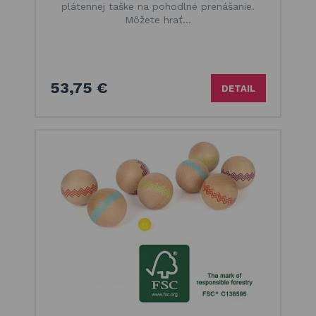
plátennej taške na pohodlné prenášanie.
Môžete hrať…
53,75 €
DETAIL