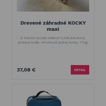
Drevené záhradné KOCKY
maxi
6 hracích kociek (veľkosť 5,4x5,4x5,4cm),
prútený košík. Hmotnosť jednej kocky: 170g.
…
37,08 €
DETAIL