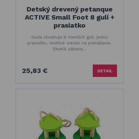
Detský drevený petanque
ACTIVE Small Foot 8 gulí +
prasiatko
Sada obsahuje 8 menších gulí, jedno
prasiatko, textilné vrecko na prenášanie.
Skvelá zábava…
25,83 €
DETAIL