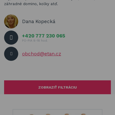
REALIZÁCIE V ČR
záhradné domino, kolky atď.
Dana Kopecká
+420 777 230 065
PO-PIA 8-18 hod.
obchod@etan.cz
ZOBRAZIŤ FILTRÁCIU
Filtrovanie podľa ceny
€