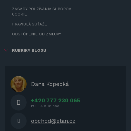
ZÁSADY POUŽÍVANIA SÚBOROV
COOKIE
PRAVIDLÁ SÚŤAŽE
ODSTÚPENIE OD ZMLUVY
RUBRIKY BLOGU
ZÁBAVA PRE DETI
ZATIENENIE
OCHRANNÉ KRYTY PRE
Dana Kopecká
ZÁHRADNÝ NÁBYTOK
+420 777 230 065
PO-PIA 8-18 hod.
obchod@etan.cz