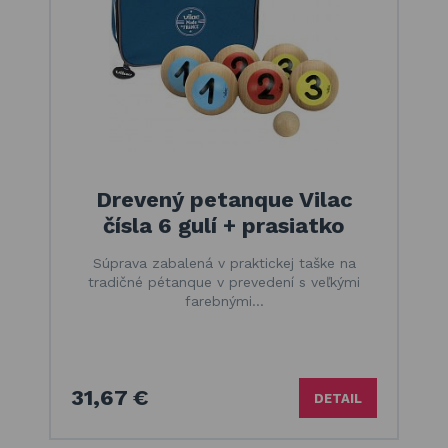
Drevený petanque Vilac
čísla 6 gulí + prasiatko
Súprava zabalená v praktickej taške na
tradičné pétanque v prevedení s veľkými
farebnými…
31,67 €
DETAIL