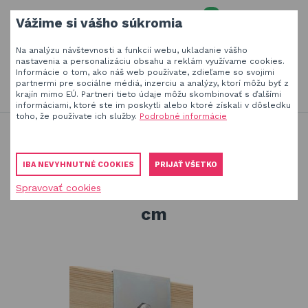
0
Vážime si vášho súkromia
MENU
Na analýzu návštevnosti a funkcií webu, ukladanie vášho
Váš e-mail
nastavenia a personalizáciu obsahu a reklám využívame cookies.
Informácie o tom, ako náš web používate, zdieľame so svojimi
HĽADAŤ
+420
777 230 065
partnermi pre sociálne médiá, inzerciu a analýzy, ktorí môžu byť z
PO-PIA 8-18 hod.
krajín mimo EÚ. Partneri tieto údaje môžu skombinovať s ďalšími
informáciami, ktoré ste im poskytli alebo ktoré získali v dôsledku
Slnečníky a tieniaca technika
Vaše heslo
toho, že používate ich služby.
Podrobné informácie
Produkty na zatienenie vašej záhrady, terasy či balkóna
Hojdačky a závesné systémy
Obaly a plachty na záhradný nábytok
Závesné systémy k hojdačkám
IBA NEVYHNUTNÉ COOKIES
PRIJAŤ VŠETKO
Záves Marathon® hranol 12x12 cm
Drevené hračky
Spravovať cookies
PŘIHLÁSIT
Záves Marathon® hranol 12x12
Stavebnice Qman
cm
Registrovať
Hojdačky a závesné systémy
Zabudnuté heslo
ÚVOD
BLOG
VŠETKO O NÁKUPE
KONTAKT