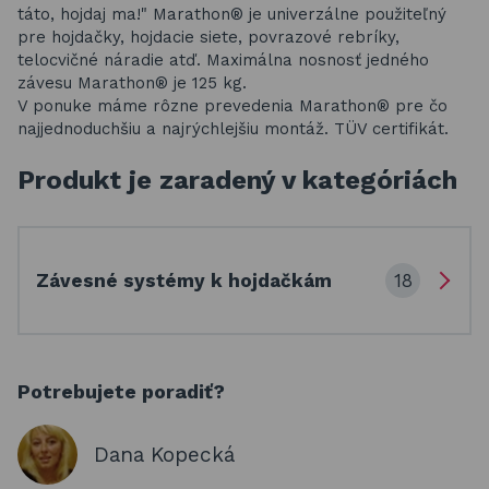
táto, hojdaj ma!" Marathon® je univerzálne použiteľný
pre hojdačky, hojdacie siete, povrazové rebríky,
telocvičné náradie atď. Maximálna nosnosť jedného
závesu Marathon® je 125 kg.
V ponuke máme rôzne prevedenia Marathon® pre čo
najjednoduchšiu a najrýchlejšiu montáž. TÜV certifikát.
Produkt je zaradený v kategóriách
18
Závesné systémy k hojdačkám
Potrebujete poradiť?
Dana Kopecká