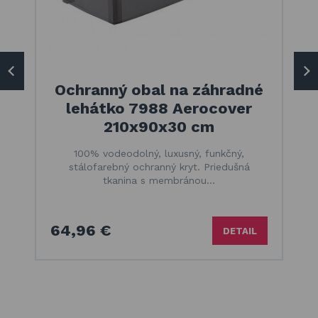
Ochranný obal na záhradné
lehátko 7988 Aerocover
210x90x30 cm
100% vodeodolný, luxusný, funkčný,
stálofarebný ochranný kryt. Priedušná
tkanina s membránou…
64,96 €
DETAIL