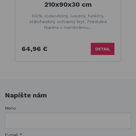
210x90x30 cm
100% vodeodolný, luxusný, funkčný,
stálofarebný ochranný kryt. Priedušná
tkanina s membránou…
64,96 €
DETAIL
Napíšte nám
Meno
E-mail
*