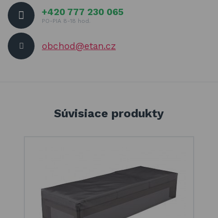
+420 777 230 065
PO-PIA 8-18 hod.
obchod@etan.cz
Súvisiace produkty