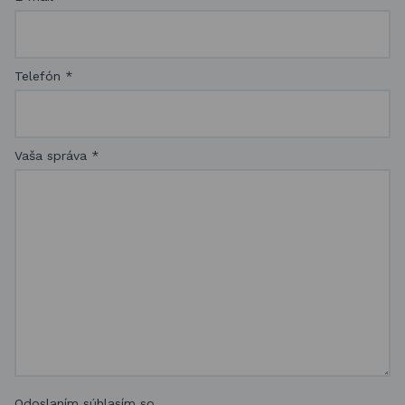
Telefón
*
Vaša správa
*
Odoslaním súhlasím so