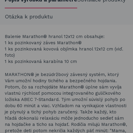
Otázka k produktu
Balenie Marathon® hranol 12x12 cm obsahuje:
1 ks pozinkovaný záves Marathon®
1 ks pozinkovaná kovová objímka hranol 12x12 cm (viď.
foto)
1 ks pozinkovaná karabína 10 cm
MARATHON® je bezúdržbový závesný systém, ktorý
Vám umožní hodiny tichého a bezpečného hojdania.
Potom, čo sa rozhojdáte Marathon® úplne sám vyvíja
vlastnú rýchlosť pomocou integrovaného guličkového
ložiska ABEC 7-Standard. Tým umožní súvislý pohyb po
dobu 60 minút a viac. Vzhľadom na vynikajúce vlastnosti
je plynulý a tichý pohyb zaručený. Takže každý, kto
hľadá dokonalú relaxáciu môže jednoducho sedieť sám
na hojdačke a ticho sa hojdať. Rodičia milujú Marathon®,
pretože deti potom nekričia každých päť minút: "Mama,