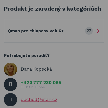
Produkt je zaradený v kategóriách
22
Qman pre chlapcov vek 6+
Potrebujete poradiť?
Dana Kopecká
+420 777 230 065
PO-PIA 8-18 hod.
obchod@etan.cz