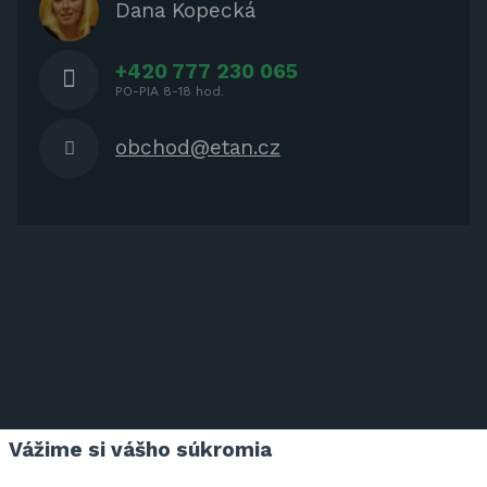
OCHRANNÉ KRYTY PRE
Dana Kopecká
ZÁHRADNÝ NÁBYTOK
+420 777 230 065
PO-PIA 8-18 hod.
obchod@etan.cz
Vážime si vášho súkromia
ETAN.CZ NA FACEBOOKU