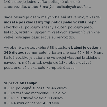
340 dielov je jedno veľké policajné obrnené
supervozidlo, alebo 8 malých policajných autíčok.
Sada obsahuje osem malých balení stavebníc, z každej
môžete poskladať iný typ policajného vozidla
napr.
štvorkolka, policajný snežný skúter, policajný jeep,
lietadlo, vrtuľník. Spojením všetkých stavebníc vznikne
veľké policajné pancierové supervozidlo.
Vyrobené z netoxického ABS plastu,
v balení je celkom
340 dielov,
rozmer celého balenia je cca 42 x 19 x 9 cm.
Každé vozítko je zabalené vo svojej vlastnej krabičke s
návodom, môžete tak svoje dieťatko obdarovávať
postupne, až získa celú kompletnú sadu.
Súprava obsahuje:
1808-1 policajné superauto 46 dielov
1808-2 terénny motocykel 37 dielov
1808-3 hliadkové vozidlo 38 dielov
1808-4 mini obrnenec 45 dielov