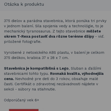
Otázka k produktu
375 dielov a parádna stavebnica, ktorá ponúka tri prvky
v jednom balení. Sila spojenia vedy a technológie, to je
mechanický tyranosaurus. Z tejto stavebnice
môžete
okrem T-Rexa postaviť dva rôzne terénne džípy
- viď.
priložené fotografie.
Vyrobené z netoxického ABS plastu, v balení je celkom
375 dielikov, krabica 37 x 28 x 7 cm.
Stavebnica je kompatibilná s Lego
, Sluban a ďalšími
stavebnicami tohto typu.
Rovnaká kvalita, výhodnejšia
cena.
Nevhodné pre deti do 3 rokov, obsahuje malé
časti. Certifikát o zdravotnej nezávadnosti nájdete v
sekcii - súbory na stiahnutie.
Odporúčaný vek 6+