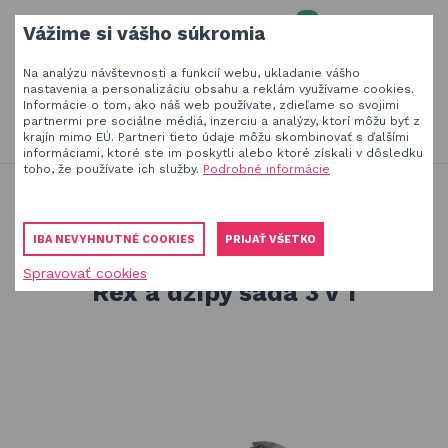
0
Vážime si vášho súkromia
MENU
Na analýzu návštevnosti a funkcií webu, ukladanie vášho
Váš e-mail
nastavenia a personalizáciu obsahu a reklám využívame cookies.
Informácie o tom, ako náš web používate, zdieľame so svojimi
HĽADAŤ
+420
777 230 065
partnermi pre sociálne médiá, inzerciu a analýzy, ktorí môžu byť z
PO-PIA 8-18 hod.
krajín mimo EÚ. Partneri tieto údaje môžu skombinovať s ďalšími
informáciami, ktoré ste im poskytli alebo ktoré získali v dôsledku
Slnečníky a tieniaca technika
Vaše heslo
toho, že používate ich služby.
Podrobné informácie
Produkty na zatienenie vašej záhrady, terasy či balkóna
Stavebnice Qman
Qman pre chlapcov vek 6+
Obaly a plachty na záhradný nábytok
Qman Unlimited ideas 4803 T-Rex a džípy sada 3 v 1
IBA NEVYHNUTNÉ COOKIES
PRIJAŤ VŠETKO
Drevené hračky
Qman Unlimited ideas 4803 T-
Spravovať cookies
PŘIHLÁSIT
Rex a džípy sada 3 v 1
Stavebnice Qman
Registrovať
Hojdačky a závesné systémy
Zabudnuté heslo
ÚVOD
BLOG
VŠETKO O NÁKUPE
KONTAKT