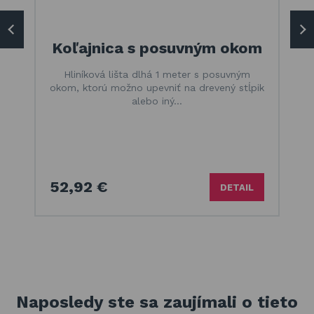
Koľajnica s posuvným okom
Hliníková lišta dlhá 1 meter s posuvným
okom, ktorú možno upevniť na drevený stĺpik
alebo iný…
52,92 €
DETAIL
Naposledy ste sa zaujímali o tieto