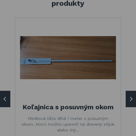
produkty
Koľajnica s posuvným okom
Hliníková lišta dlhá 1 meter s posuvným
okom, ktorú možno upevniť na drevený stĺpik
alebo iný…