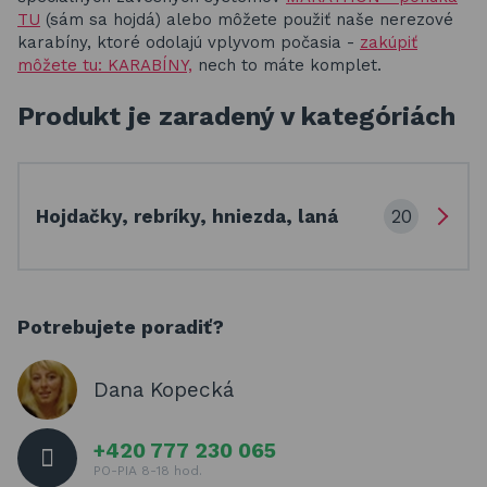
TU
(sám sa hojdá) alebo môžete použiť naše nerezové
karabíny, ktoré odolajú vplyvom počasia -
zakúpiť
môžete tu: KARABÍNY,
nech to máte komplet.
Produkt je zaradený v kategóriách
20
Hojdačky, rebríky, hniezda, laná
Potrebujete poradiť?
Dana Kopecká
+420 777 230 065
PO-PIA 8-18 hod.