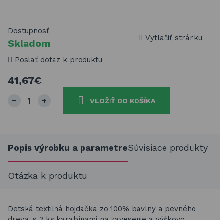
Dostupnosť
Vytlačiť stránku
Skladom
Poslať dotaz k produktu
41,67€
VLOŽIŤ DO KOŠÍKA
Popis výrobku a parametre
Súvisiace produkty
Otázka k produktu
Detská textilná hojdačka zo 100% bavlny a pevného
dreva, s 2 ks karabínami na zavesenie a výškovo