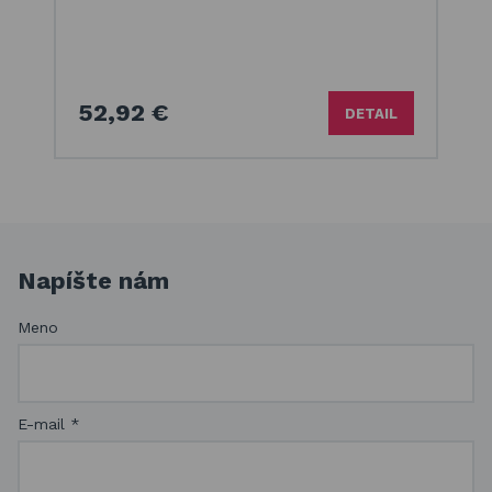
52,92 €
DETAIL
Napíšte nám
Meno
E-mail
*