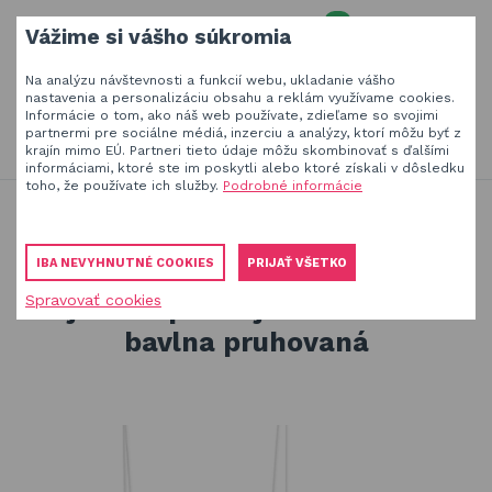
0
Vážime si vášho súkromia
MENU
Na analýzu návštevnosti a funkcií webu, ukladanie vášho
Váš e-mail
nastavenia a personalizáciu obsahu a reklám využívame cookies.
Informácie o tom, ako náš web používate, zdieľame so svojimi
HĽADAŤ
+420
777 230 065
partnermi pre sociálne médiá, inzerciu a analýzy, ktorí môžu byť z
PO-PIA 8-18 hod.
krajín mimo EÚ. Partneri tieto údaje môžu skombinovať s ďalšími
informáciami, ktoré ste im poskytli alebo ktoré získali v dôsledku
Slnečníky a tieniaca technika
Vaše heslo
toho, že používate ich služby.
Podrobné informácie
Produkty na zatienenie vašej záhrady, terasy či balkóna
Hojdačky a závesné systémy
Obaly a plachty na záhradný nábytok
Hojdačky, rebríky, hniezda, laná
IBA NEVYHNUTNÉ COOKIES
PRIJAŤ VŠETKO
Hojdačka pre najmenších 100% bavlna pruhovaná
Drevené hračky
Spravovať cookies
PŘIHLÁSIT
Hojdačka pre najmenších 100%
Stavebnice Qman
bavlna pruhovaná
Registrovať
Hojdačky a závesné systémy
Zabudnuté heslo
ÚVOD
BLOG
VŠETKO O NÁKUPE
KONTAKT