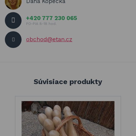
Dana Kopecká
+420 777 230 065
PO-PIA 8-18 hod.
obchod@etan.cz
Súvisiace produkty