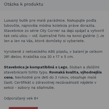
Otázka k produktu
Luxusný butik pre malé parádnice. Nakupujte podľa
ľubovôle, najnovšia módna kolekcia práve dorazila.
Stavebnice zo série City Corner sa dajú spájať a vytvoriť
tak celú ulicu – viď. ilustračné foto na konci galérie :) Je
len a len na Vás, ktoré domčeky si vyberiete.
Vyrobené z netoxického ABS plastu, v balení je celkom
281 dielov. Krabička cca 20 x 17 x 5 cm.
Stavebnica je kompatibilná s Lego
, Sluban a ďalšími
stavebnicami tohto typu.
Rovnaká kvalita, výhodnejšia
cena.
Nevhodné pre deti do 3 rokov, obsahuje malé
časti. Certifikát o zdravotnej nezávadnosti nájdete v
sekcii - súbory na stiahnutie.
Odporúčaný vek 6+