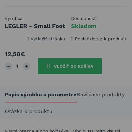
Výrobca
Dostupnosť
LEGLER - Small Foot
Skladom
Vytlačiť stránku
Poslať dotaz k produktu
12,50€
VLOŽIŤ DO KOŠÍKA
Popis výrobku a parametre
Súvisiace produkty
Otázka k produktu
Visutá hrazda alebo hojdačka? Oboje! Na tejto visutej