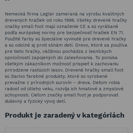
Nemecká firma Legler zameraná na výrobu kvalitných
drevených hračiek od roku 1996. Všetky drevené hračky
značky small foot majú označenie CE a sú vyrábané
podľa európskej normy pre bezpečnosť hračiek EN 71.
Použité farby sú špeciálne vyvinuté pre drevené hračky
a sú odolné aj proti slinám detí. Drevo, ktoré sa používa
pre tieto hračky, väčšinou pochádza z lesníckych
spoločností zapojených do zalesňovania. To ponúka
všetkým zákazníkom možnosť prispieť k zachovaniu
prirodzene rastúcich lesov. Drevené hračky small foot
sú žiarivo farebné produkty, ktoré sú vyrobené
prevažne z prírodných surovín – dreva. Deťom robia
radosť od útleho veku, rozvíja ich hmatové a zmyslové
schopnosti. Cieľom značky small foot je podporovať
duševný a fyzický vývoj detí.
Produkt je zaradený v kategóriách