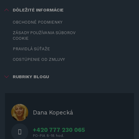
DÔLEŽITÉ INFORMÁCIE
OBCHODNÉ PODMIENKY
ZÁSADY POUŽÍVANIA SÚBOROV
COOKIE
PRAVIDLÁ SÚŤAŽE
ODSTÚPENIE OD ZMLUVY
RUBRIKY BLOGU
ZÁBAVA PRE DETI
ZATIENENIE
OCHRANNÉ KRYTY PRE
Dana Kopecká
ZÁHRADNÝ NÁBYTOK
+420 777 230 065
PO-PIA 8-18 hod.