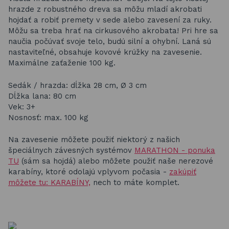
hrazde z robustného dreva sa môžu mladí akrobati
hojdať a robiť premety v sede alebo zavesení za ruky.
Môžu sa treba hrať na cirkusového akrobata! Pri hre sa
naučia počúvať svoje telo, budú silní a ohybní. Laná sú
nastaviteľné, obsahuje kovové krúžky na zavesenie.
Maximálne zaťaženie 100 kg.
Sedák / hrazda: dĺžka 28 cm, Ø 3 cm
Dĺžka lana: 80 cm
Vek: 3+
Nosnosť: max. 100 kg
Na zavesenie môžete použiť niektorý z našich
špeciálnych závesných systémov
MARATHON - ponuka
TU
(sám sa hojdá) alebo môžete použiť naše nerezové
karabíny, ktoré odolajú vplyvom počasia -
zakúpiť
môžete tu: KARABÍNY,
nech to máte komplet.