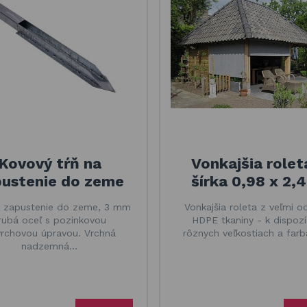
Kovový tŕň na
Vonkajšia rolet
ustenie do zeme
šírka 0,98 x 2,
 zapustenie do zeme, 3 mm
Vonkajšia roleta z veľmi o
rubá oceľ s pozinkovou
HDPE tkaniny - k dispozíc
rchovou úpravou. Vrchná
rôznych veľkostiach a far
nadzemná…