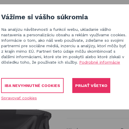
EALIZÁCIE V ČR
BLOG
KONTAKT
Vážime si vášho súkromia
Na analýzu návštevnosti a funkcií webu, ukladanie vášho
HĽ
nastavenia a personalizáciu obsahu a reklám využívame cookies.
Informácie o tom, ako náš web používate, zdieľame so svojimi
partnermi pre sociálne médiá, inzerciu a analýzy, ktorí môžu byť
z krajín mimo EÚ. Partneri tieto údaje môžu skombinovať s
ďalšími informáciami, ktoré ste im poskytli alebo ktoré získali v
dôsledku toho, že používate ich služby.
Podrobné informácie
a
záhradné jedálenské sety
ocover 200x190x85 cm
IBA NEVYHNUTNÉ COOKIES
PRIJAŤ VŠETKO
Ochranný obal
Spravovať cookies
štvorec 7915 