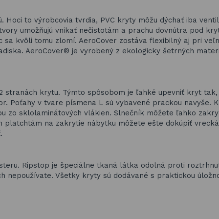
ú. Hoci to výrobcovia tvrdia, PVC kryty môžu dýchať iba venti
otvory umožňujú vnikať nečistotám a prachu dovnútra pod kry
c sa kvôli tomu zlomí. AeroCover zostáva flexibilný aj pri veľ
hľadiska. AeroCover® je vyrobený z ekologicky šetrných materi
2 stranách krytu. Týmto spôsobom je ľahké upevniť kryt tak,
tor. Poťahy v tvare písmena L sú vybavené prackou navyše. K
u zo sklolaminátových vlákien. Slnečník môžete ľahko zakry
ším platchtám na zakrytie nábytku môžete ešte dokúpiť vreck
.
eru. Ripstop je špeciálne tkaná látka odolná proti roztrhnu
ich nepoužívate. Všetky kryty sú dodávané s praktickou úložn