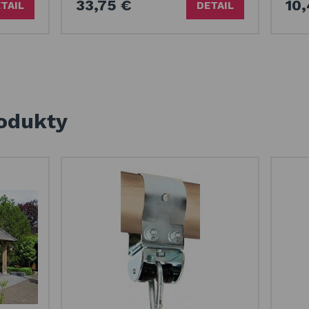
33,75 €
10
TAIL
DETAIL
rodukty