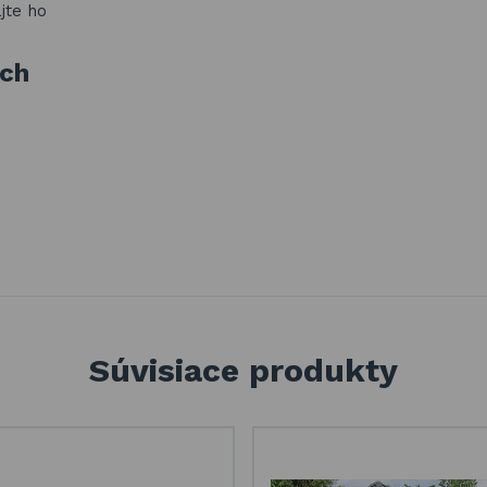
ajte ho
ách
Súvisiace produkty