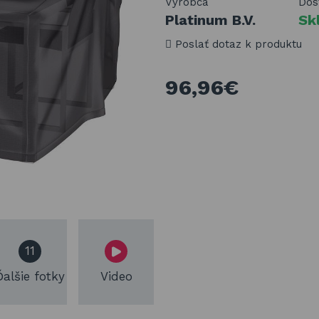
Výrobca
Dos
Platinum B.V.
Sk
Poslať dotaz k produktu
96,96€
11
Ďalšie fotky
Video