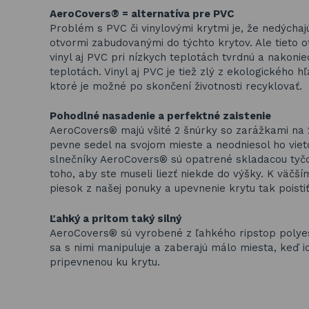
AeroCovers® = alternatíva pre PVC
Problém s PVC či vinylovými krytmi je, že nedýchaj
otvormi zabudovanými do týchto krytov. Ale tieto 
vinyl aj PVC pri nízkych teplotách tvrdnú a nakonie
teplotách. Vinyl aj PVC je tiež zlý z ekologického 
ktoré je možné po skončení životnosti recyklovať.
Pohodlné nasadenie a perfektné zaistenie
AeroCovers® majú všité 2 šnúrky so zarážkami na 
pevne sedel na svojom mieste a neodniesol ho vie
slnečníky AeroCovers® sú opatrené skladacou tyčo
toho, aby ste museli liezť niekde do výšky. K väč
piesok z našej ponuky a upevnenie krytu tak poistiť
Ľahký a pritom taký silný
AeroCovers® sú vyrobené z ľahkého ripstop polyest
sa s nimi manipuluje a zaberajú málo miesta, keď 
pripevnenou ku krytu.