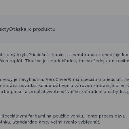
ukty
Otázka k produktu
ochranný kryt. Priedušná tkanina s membránou zamedzuje kon
ích teplôt. Tkanina je nepriehľadná, tmavo šedej / antracitov
ia vody je nevyhnutná. AeroCover® má špeciálnu priedušnú 
embrána odvádza kondenzát von a zároveň zabraňuje prenika
orbe plesní a predĺžiť životnosť vášho záhradného nábytku, g
špeciálnymi farbami na použitie vonku. Tento proces dáva
nku. Štandardné kryty veľmi rýchlo vyblednúť.