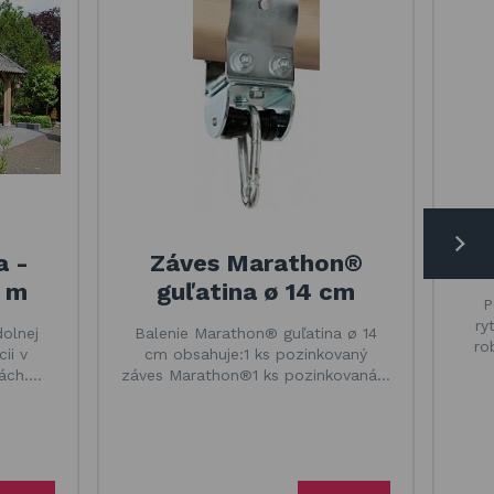
a -
Záves Marathon®
D
4 m
guľatina ø 14 cm
P
ry
dolnej
Balenie Marathon® guľatina ø 14
ro
ii v
cm obsahuje:1 ks pozinkovaný
bách.…
záves Marathon®1 ks pozinkovaná…