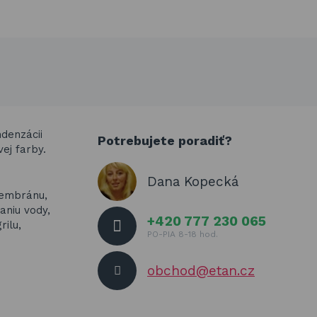
denzácii
Potrebujete poradiť?
ej farby.
Dana Kopecká
membránu,
niu vody,
+420 777 230 065
rilu,
PO-PIA 8-18 hod.
obchod@etan.cz