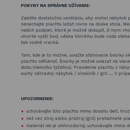
POKYNY NA SPRÁVNE UŽÍVANIE:
Zaistite dostatočnú ventiláciu, aby mohol nábytok 
nenechajte plachtu ležať rovno na doske stola. Med
našich podpier, ktoré je možné dokúpiť, či iný
utvorte vyšší bod, vďaka ktorému bude voda steka
tak vodné vrecká.
Tam, kde je to možné, uviažte sťahovacie šnúrky ok
plachtu odfúknuť. Šnúrky je možné uviazať na viac
dobu (niekoľko týždňov). Pravidelne plachtu z náby
suchý záhradný nábytok / slnečník / gril …. V príp
UPOZORNENIE:
uchovávajte túto plachtu mimo dosahu detí, hroz
než cez stroj alebo prístroj (gril) pretiahnete p
materiál nie je ohňovzdorný, uchovávajte mimo