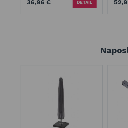
36,96 €
52,9
DETAIL
Naposl