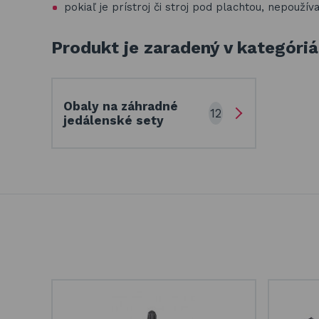
pokiaľ je prístroj či stroj pod plachtou, nepoužív
Produkt je zaradený v kategóri
Obaly na záhradné
12
jedálenské sety