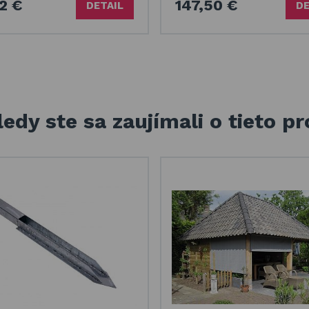
2 €
147,50 €
DETAIL
DE
edy ste sa zaujímali o tieto p