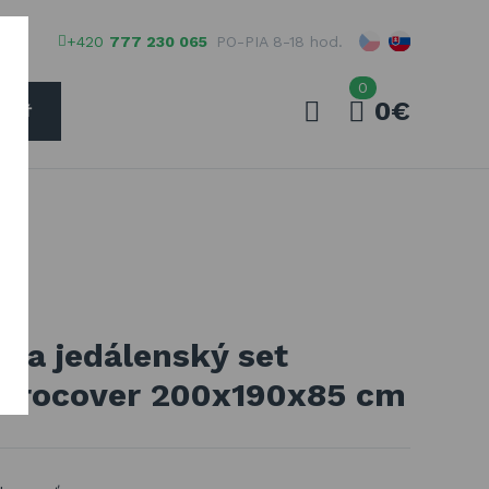
+420
777 230 065
PO-PIA 8-18 hod.
0
0€
ADAŤ
Váš e-mail
Vaše heslo
 na jedálenský set
PŘIHLÁSIT
Aerocover 200x190x85 cm
Registrovať
Zabudnuté heslo