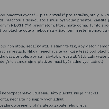
pod plachtou dýchať – platí obzvlášť pre sedačky, stoly. Nikd
zi plachtou a doskou stola musí byť voľný priestor. Zaistit
m vhodným NEOSTRÝM predmetom, ktorý máte doma. Týmto sp
ť po plachte dole a nebude sa v žiadnom mieste hromadiť a 
olo nôh stola, sedačky atď. a stiahnite tak, aby vietor nemo
erých miestach. Nikdy nenechávajte vankúše ležať pod placht
tku dávajte dolu, aby sa nábytok prevetral. Vždy zakrývajte 
ade grilu samozrejme platí, že musí byť riadne vychladnutý.
í nebezpečenstvo udusenia. Táto plachta nie je hračka!
lachtu, nechajte ho najprv vychladnúť
 dosahu otvoreného ohňa alebo zapáleného dreva