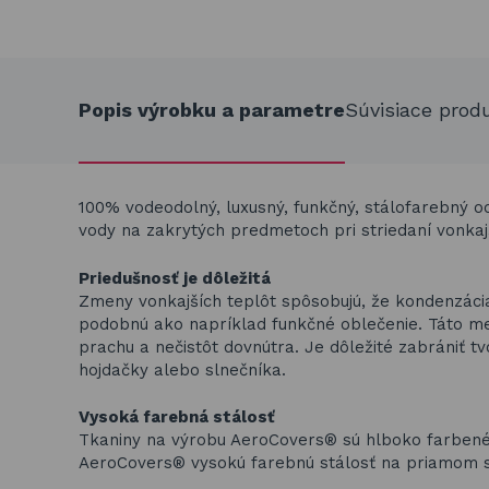
Popis výrobku a parametre
Súvisiace prod
100% vodeodolný, luxusný, funkčný, stálofarebný 
vody na zakrytých predmetoch pri striedaní vonkajš
Priedušnosť je dôležitá
Zmeny vonkajších teplôt spôsobujú, že kondenzác
podobnú ako napríklad funkčné oblečenie. Táto m
prachu a nečistôt dovnútra. Je dôležité zabrániť tv
hojdačky alebo slnečníka.
Vysoká farebná stálosť
Tkaniny na výrobu AeroCovers® sú hlboko farbené 
AeroCovers® vysokú farebnú stálosť na priamom sl