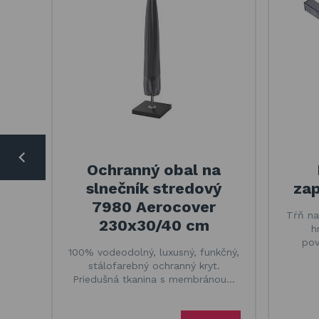
Ochranný obal na
slnečník stredový
zap
7980 Aerocover
Tŕň na
230x30/40 cm
h
pov
100% vodeodolný, luxusný, funkčný,
stálofarebný ochranný kryt.
Priedušná tkanina s membránou…