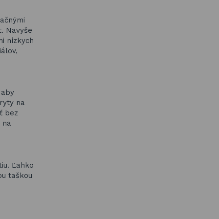
lačnými
t. Navyše
mi nízkych
álov,
 aby
ryty na
ť bez
á na
tiu. Ľahko
ou taškou