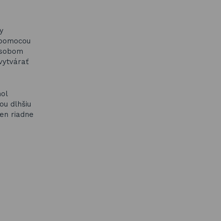
y
e pomocou
ôsobom
vytvárať
hol
ou dlhšiu
len riadne