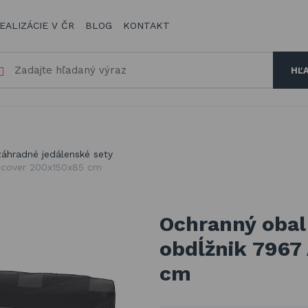
EALIZÁCIE V ČR
BLOG
KONTAKT
HĽ
a
záhradné jedálenské sety
rocover 200x150x85 cm
Ochranný obal
obdĺžnik 7967
cm