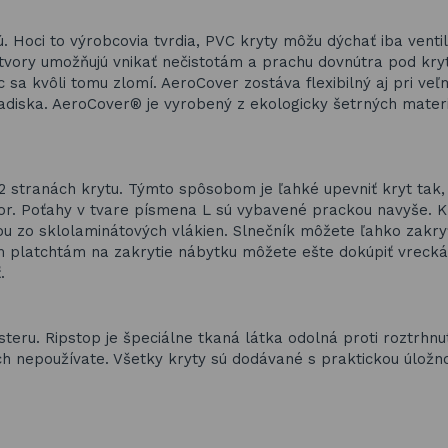
ú. Hoci to výrobcovia tvrdia, PVC kryty môžu dýchať iba venti
otvory umožňujú vnikať nečistotám a prachu dovnútra pod kry
c sa kvôli tomu zlomí. AeroCover zostáva flexibilný aj pri veľ
hľadiska. AeroCover® je vyrobený z ekologicky šetrných materi
2 stranách krytu. Týmto spôsobom je ľahké upevniť kryt tak,
tor. Poťahy v tvare písmena L sú vybavené prackou navyše. K
u zo sklolaminátových vlákien. Slnečník môžete ľahko zakry
ším platchtám na zakrytie nábytku môžete ešte dokúpiť vreck
.
eru. Ripstop je špeciálne tkaná látka odolná proti roztrhnu
ich nepoužívate. Všetky kryty sú dodávané s praktickou úložn