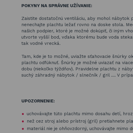
POKYNY NA SPRÁVNE UŽÍVANIE:
Zaistite dostatočnú ventiláciu, aby mohol nábytok 
nenechajte plachtu ležať rovno na doske stola. Med
našich podpier, ktoré je možné dokúpiť, či iný
utvorte vyšší bod, vďaka ktorému bude voda steka
tak vodné vrecká.
Tam, kde je to možné, uviažte sťahovacie šnúrky ok
plachtu odfúknuť. Šnúrky je možné uviazať na viac
dobu (niekoľko týždňov). Pravidelne plachtu z náby
suchý záhradný nábytok / slnečník / gril …. V príp
UPOZORNENIE:
uchovávajte túto plachtu mimo dosahu detí, hroz
než cez stroj alebo prístroj (gril) pretiahnete p
materiál nie je ohňovzdorný, uchovávajte mimo