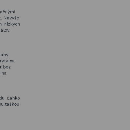
lačnými
t. Navyše
mi nízkych
álov,
 aby
ryty na
ť bez
á na
tiu. Ľahko
ou taškou