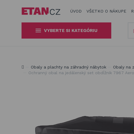
ÚVOD
VŠETKO O NÁKUPE
R
VYBERTE SI KATEGÓRIU
Slnečníky a tieniaca technika
Obaly a plachty na záhradný
Produkty na zatienenie vašej záhrady, terasy či balkón
Obaly a plachty na záhradný nábytok
Obaly na 
nábytok
Ochranný obal na jedálenský set obdĺžnik 7967 Ae
Drevené hračky
Stavebnice Qman
Hojdačky a závesné systémy