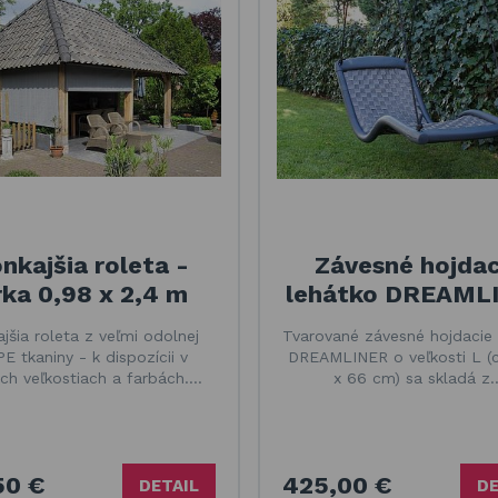
nkajšia roleta -
Závesné hojdac
rka 0,98 x 2,4 m
lehátko DREAML
jšia roleta z veľmi odolnej
Tvarované závesné hojdacie 
E tkaniny - k dispozícii v
DREAMLINER o veľkosti L (
ch veľkostiach a farbách.…
x 66 cm) sa skladá z
50 €
425,00 €
DETAIL
DE