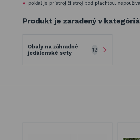
pokiaľ je prístroj či stroj pod plachtou, nepoužív
Produkt je zaradený v kategóri
Obaly na záhradné
12
jedálenské sety