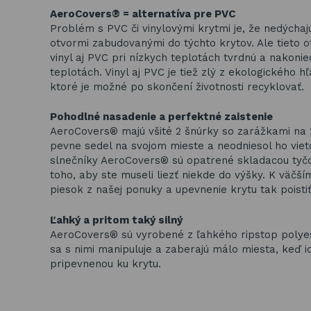
AeroCovers® = alternatíva pre PVC
Problém s PVC či vinylovými krytmi je, že nedýchaj
otvormi zabudovanými do týchto krytov. Ale tieto 
vinyl aj PVC pri nízkych teplotách tvrdnú a nakonie
teplotách. Vinyl aj PVC je tiež zlý z ekologického 
ktoré je možné po skončení životnosti recyklovať.
Pohodlné nasadenie a perfektné zaistenie
AeroCovers® majú všité 2 šnúrky so zarážkami na 
pevne sedel na svojom mieste a neodniesol ho vie
slnečníky AeroCovers® sú opatrené skladacou tyčo
toho, aby ste museli liezť niekde do výšky. K väč
piesok z našej ponuky a upevnenie krytu tak poistiť
Ľahký a pritom taký silný
AeroCovers® sú vyrobené z ľahkého ripstop polyest
sa s nimi manipuluje a zaberajú málo miesta, keď 
pripevnenou ku krytu.