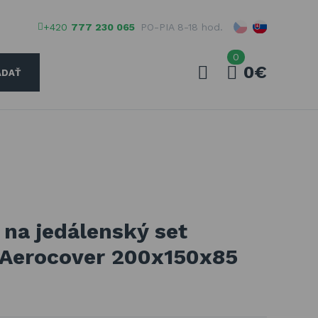
+420
777 230 065
PO-PIA 8-18 hod.
0
0€
ADAŤ
Váš e-mail
Vaše heslo
 na jedálenský set
PŘIHLÁSIT
 Aerocover 200x150x85
Registrovať
Zabudnuté heslo