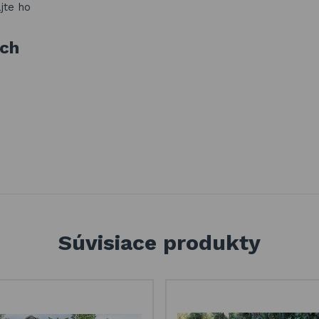
ajte ho
ách
Súvisiace produkty