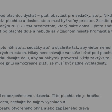
pod plachtou dýchať – platí obzvlášť pre sedačky, stoly. Nikd
zi plachtou a doskou stola musí byť voľný priestor. Zaistit
m vhodným NEOSTRÝM predmetom, ktorý máte doma. Týmto sp
ť po plachte dole a nebude sa v žiadnom mieste hromadiť a 
olo nôh stola, sedačky atď. a stiahnite tak, aby vietor nemo
erých miestach. Nikdy nenechávajte vankúše ležať pod placht
tku dávajte dolu, aby sa nábytok prevetral. Vždy zakrývajte 
ade grilu samozrejme platí, že musí byť riadne vychladnutý.
í nebezpečenstvo udusenia. Táto plachta nie je hračka!
lachtu, nechajte ho najprv vychladnúť
 dosahu otvoreného ohňa alebo zapáleného dreva