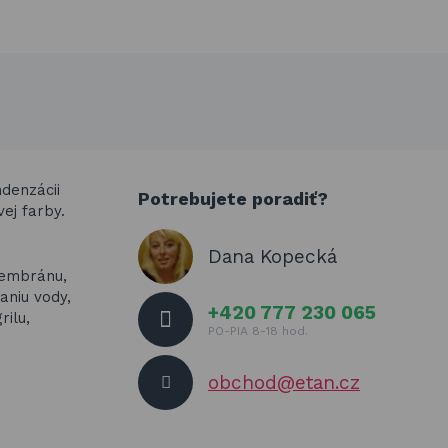
denzácii
Potrebujete poradiť?
ej farby.
Dana Kopecká
membránu,
niu vody,
+420 777 230 065
rilu,
PO-PIA 8-18 hod.
obchod@etan.cz