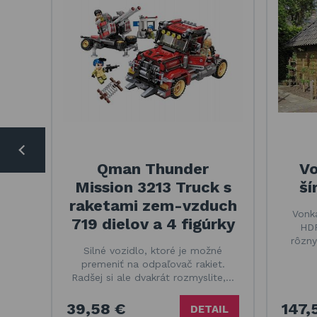
Qman Thunder
Vo
Mission 3213 Truck s
ší
raketami zem-vzduch
Vonka
719 dielov a 4 figúrky
HDP
rôzny
Silné vozidlo, ktoré je možné
premeniť na odpaľovač rakiet.
Radšej si ale dvakrát rozmyslite,…
39,58 €
147,
DETAIL