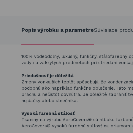
Popis výrobku a parametre
Súvisiace prod
100% vodeodolný, luxusný, funkčný, stálofarebný 
vody na zakrytých predmetoch pri striedaní vonkajš
Priedušnosť je dôležitá
Zmeny vonkajších teplôt spôsobujú, že kondenzác
podobnú ako napríklad funkčné oblečenie. Táto m
prachu a nečistôt dovnútra. Je dôležité zabrániť tv
hojdačky alebo slnečníka.
Vysoká farebná stálosť
Tkaniny na výrobu AeroCovers® sú hlboko farbené 
AeroCovers® vysokú farebnú stálosť na priamom sl