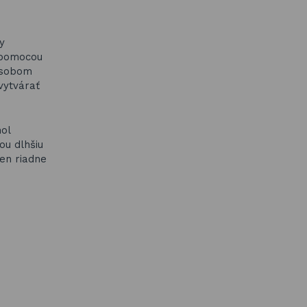
y
e pomocou
ôsobom
vytvárať
hol
ou dlhšiu
len riadne