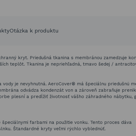
ukty
Otázka k produktu
ochranný kryt. Priedušná tkanina s membránou zamedzuje kon
ích teplôt. Tkanina je nepriehľadná, tmavo šedej / antracitov
ia vody je nevyhnutná. AeroCover® má špeciálnu priedušnú 
embrána odvádza kondenzát von a zároveň zabraňuje prenika
orbe plesní a predĺžiť životnosť vášho záhradného nábytku, g
špeciálnymi farbami na použitie vonku. Tento proces dáva
nku. Štandardné kryty veľmi rýchlo vyblednúť.