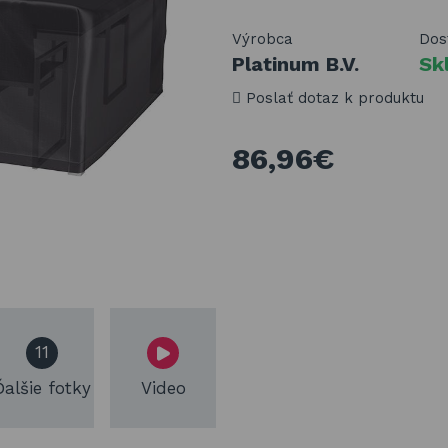
Výrobca
Dos
Platinum B.V.
Sk
Poslať dotaz k produktu
86,96€
11
Ďalšie fotky
Video