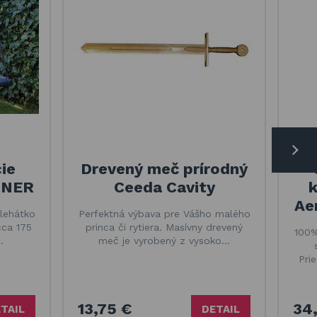
ie
Drevený meč prírodný
INER
Ceeda Cavity
k
Ae
lehátko
Perfektná výbava pre Vášho malého
cca 175
princa či rytiera. Masívny drevený
100%
…
meč je vyrobený z vysoko…
Pri
13,75 €
34
TAIL
DETAIL