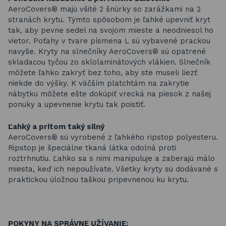
AeroCovers® majú všité 2 šnúrky so zarážkami na 2
stranách krytu. Týmto spôsobom je ľahké upevniť kryt
tak, aby pevne sedel na svojom mieste a neodniesol ho
vietor. Poťahy v tvare písmena L sú vybavené prackou
navyše. Kryty na slnečníky AeroCovers® sú opatrené
skladacou tyčou zo sklolaminátových vlákien. Slnečník
môžete ľahko zakryť bez toho, aby ste museli liezť
niekde do výšky. K väčším platchtám na zakrytie
nábytku môžete ešte dokúpiť vrecká na piesok z našej
ponuky a upevnenie krytu tak poistiť.
Ľahký a pritom taký silný
AeroCovers® sú vyrobené z ľahkého ripstop polyesteru.
Ripstop je špeciálne tkaná látka odolná proti
roztrhnutiu. Ľahko sa s nimi manipuluje a zaberajú málo
miesta, keď ich nepoužívate. Všetky kryty sú dodávané s
praktickou úložnou taškou pripevnenou ku krytu.
POKYNY NA SPRÁVNE UŽÍVANIE: