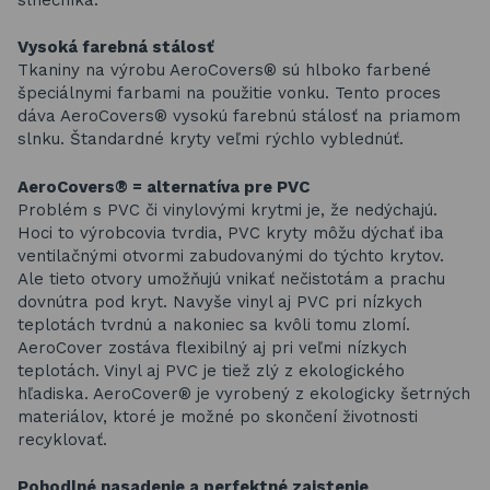
Vysoká farebná stálosť
Tkaniny na výrobu AeroCovers® sú hlboko farbené
špeciálnymi farbami na použitie vonku. Tento proces
dáva AeroCovers® vysokú farebnú stálosť na priamom
slnku. Štandardné kryty veľmi rýchlo vyblednúť.
AeroCovers® = alternatíva pre PVC
Problém s PVC či vinylovými krytmi je, že nedýchajú.
Hoci to výrobcovia tvrdia, PVC kryty môžu dýchať iba
ventilačnými otvormi zabudovanými do týchto krytov.
Ale tieto otvory umožňujú vnikať nečistotám a prachu
dovnútra pod kryt. Navyše vinyl aj PVC pri nízkych
teplotách tvrdnú a nakoniec sa kvôli tomu zlomí.
AeroCover zostáva flexibilný aj pri veľmi nízkych
teplotách. Vinyl aj PVC je tiež zlý z ekologického
hľadiska. AeroCover® je vyrobený z ekologicky šetrných
materiálov, ktoré je možné po skončení životnosti
recyklovať.
Pohodlné nasadenie a perfektné zaistenie