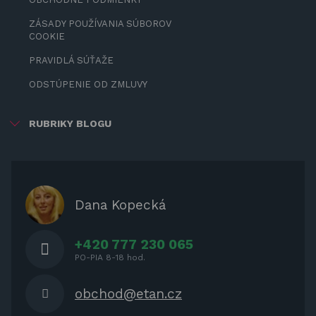
ZÁSADY POUŽÍVANIA SÚBOROV
COOKIE
PRAVIDLÁ SÚŤAŽE
ODSTÚPENIE OD ZMLUVY
RUBRIKY BLOGU
ZÁBAVA PRE DETI
ZATIENENIE
OCHRANNÉ KRYTY PRE
Dana Kopecká
ZÁHRADNÝ NÁBYTOK
+420 777 230 065
PO-PIA 8-18 hod.
obchod@etan.cz