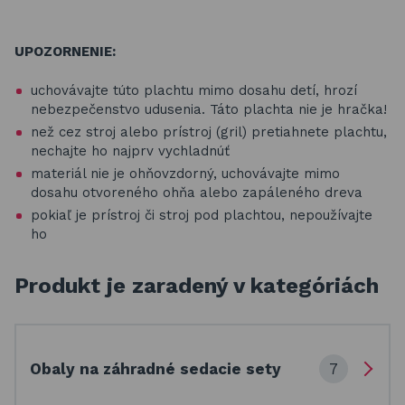
UPOZORNENIE:
uchovávajte túto plachtu mimo dosahu detí, hrozí
nebezpečenstvo udusenia. Táto plachta nie je hračka!
než cez stroj alebo prístroj (gril) pretiahnete plachtu,
nechajte ho najprv vychladnúť
materiál nie je ohňovzdorný, uchovávajte mimo
dosahu otvoreného ohňa alebo zapáleného dreva
pokiaľ je prístroj či stroj pod plachtou, nepoužívajte
ho
Produkt je zaradený v kategóriách
7
Obaly na záhradné sedacie sety