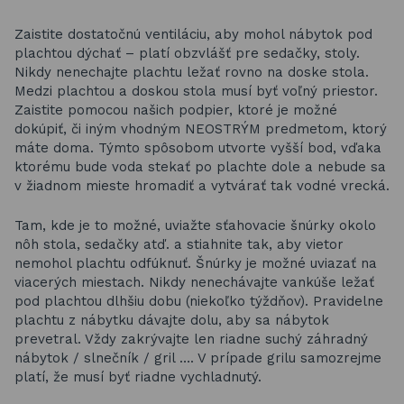
Zaistite dostatočnú ventiláciu, aby mohol nábytok pod
plachtou dýchať – platí obzvlášť pre sedačky, stoly.
Nikdy nenechajte plachtu ležať rovno na doske stola.
Medzi plachtou a doskou stola musí byť voľný priestor.
Zaistite pomocou našich podpier, ktoré je možné
dokúpiť, či iným vhodným NEOSTRÝM predmetom, ktorý
máte doma. Týmto spôsobom utvorte vyšší bod, vďaka
ktorému bude voda stekať po plachte dole a nebude sa
v žiadnom mieste hromadiť a vytvárať tak vodné vrecká.
Tam, kde je to možné, uviažte sťahovacie šnúrky okolo
nôh stola, sedačky atď. a stiahnite tak, aby vietor
nemohol plachtu odfúknuť. Šnúrky je možné uviazať na
viacerých miestach. Nikdy nenechávajte vankúše ležať
pod plachtou dlhšiu dobu (niekoľko týždňov). Pravidelne
plachtu z nábytku dávajte dolu, aby sa nábytok
prevetral. Vždy zakrývajte len riadne suchý záhradný
nábytok / slnečník / gril …. V prípade grilu samozrejme
platí, že musí byť riadne vychladnutý.