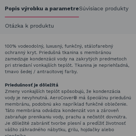
Popis výrobku a parametre
Súvisiace produkty
Otázka k produktu
100% vodeodolný, luxusný, funkčný, stálofarebný
ochranný kryt. Priedušná tkanina s membránou
zamedzuje kondenzácii vody na zakrytých predmetoch
pri striedaní vonkajších teplôt. Tkanina je nepriehľadná,
tmavo šedej / antracitovej farby.
Priedušnosť je dôležitá
Zmeny vonkajších teplôt spôsobujú, že kondenzácia
vody je nevyhnutná. AeroCover® má špeciálnu priedušnú
membránu, podobnú ako napríklad funkčné oblečenie.
Táto membrána odvádza kondenzát von a zároveň
zabraňuje prenikaniu vody, prachu a nečistôt dovnútra.
Je dôležité zabrániť tvorbe plesní a predĺžiť životnosť
vášho záhradného nábytku, grilu, hojdačky alebo
slnečníka.