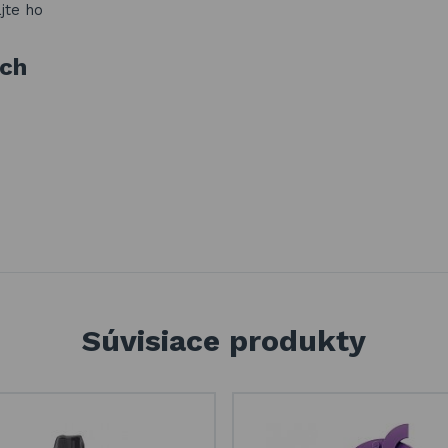
ajte ho
ách
Súvisiace produkty