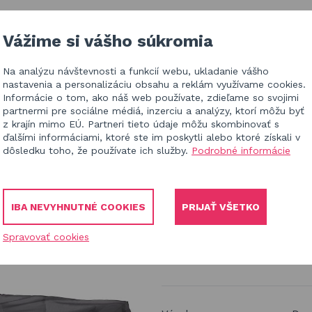
EALIZÁCIE V ČR
BLOG
KONTAKT
Vážime si vášho súkromia
Na analýzu návštevnosti a funkcií webu, ukladanie vášho
HĽ
nastavenia a personalizáciu obsahu a reklám využívame cookies.
Informácie o tom, ako náš web používate, zdieľame so svojimi
partnermi pre sociálne médiá, inzerciu a analýzy, ktorí môžu byť
z krajín mimo EÚ. Partneri tieto údaje môžu skombinovať s
ďalšími informáciami, ktoré ste im poskytli alebo ktoré získali v
dôsledku toho, že používate ich služby.
Podrobné informácie
a
záhradné rohové sedačky
270x270x100 v.70 cm
IBA NEVYHNUTNÉ COOKIES
PRIJAŤ VŠETKO
Ochranný obal
Spravovať cookies
Aerocover 270