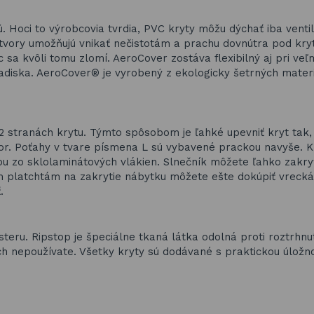
ú. Hoci to výrobcovia tvrdia, PVC kryty môžu dýchať iba venti
otvory umožňujú vnikať nečistotám a prachu dovnútra pod kry
c sa kvôli tomu zlomí. AeroCover zostáva flexibilný aj pri veľ
hľadiska. AeroCover® je vyrobený z ekologicky šetrných materi
2 stranách krytu. Týmto spôsobom je ľahké upevniť kryt tak,
tor. Poťahy v tvare písmena L sú vybavené prackou navyše. K
u zo sklolaminátových vlákien. Slnečník môžete ľahko zakry
ším platchtám na zakrytie nábytku môžete ešte dokúpiť vreck
.
eru. Ripstop je špeciálne tkaná látka odolná proti roztrhnu
ich nepoužívate. Všetky kryty sú dodávané s praktickou úložn