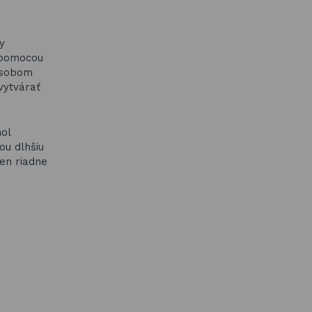
y
e pomocou
ôsobom
vytvárať
hol
ou dlhšiu
len riadne