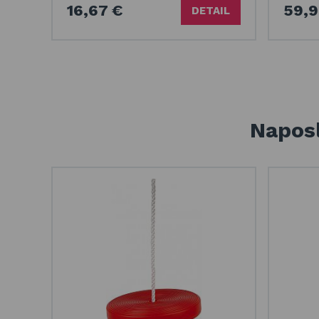
16,67 €
59,9
DETAIL
Naposl