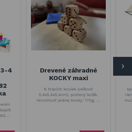
23-4
Drevené záhradné
Sp
KOCKY maxi
82
6 hracích kociek (veľkosť
Sp
ka
5,4x5,4x5,4cm), prútený košík.
rám
Hmotnosť jednej kocky: 170g. …
mož
vením
kúpiť!
 ABS…