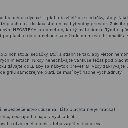
pod plachtou dýchať – platí obzvlášť pre sedačky, stoly. Nikd
zi plachtou a doskou stola musí byť voľný priestor. Zaistit
m vhodným NEOSTRÝM predmetom, ktorý máte doma. Týmto sp
ť po plachte dole a nebude sa v žiadnom mieste hromadiť a 
olo nôh stola, sedačky atď. a stiahnite tak, aby vietor nemo
erých miestach. Nikdy nenechávajte vankúše ležať pod placht
tku dávajte dolu, aby sa nábytok prevetral. Vždy zakrývajte 
ade grilu samozrejme platí, že musí byť riadne vychladnutý.
í nebezpečenstvo udusenia. Táto plachta nie je hračka!
lachtu, nechajte ho najprv vychladnúť
 dosahu otvoreného ohňa alebo zapáleného dreva