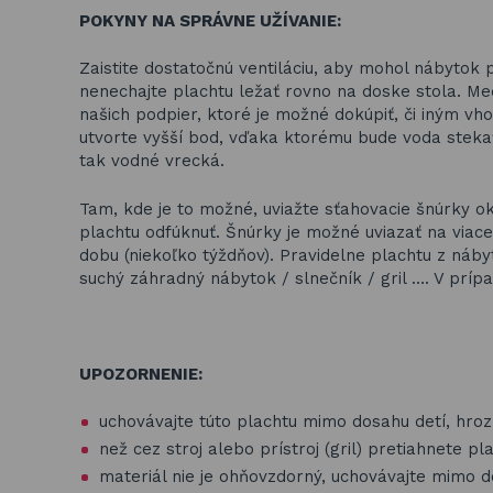
POKYNY NA SPRÁVNE UŽÍVANIE:
Zaistite dostatočnú ventiláciu, aby mohol nábytok 
nenechajte plachtu ležať rovno na doske stola. Med
našich podpier, ktoré je možné dokúpiť, či iný
utvorte vyšší bod, vďaka ktorému bude voda steka
tak vodné vrecká.
Tam, kde je to možné, uviažte sťahovacie šnúrky ok
plachtu odfúknuť. Šnúrky je možné uviazať na viac
dobu (niekoľko týždňov). Pravidelne plachtu z náby
suchý záhradný nábytok / slnečník / gril …. V príp
UPOZORNENIE:
uchovávajte túto plachtu mimo dosahu detí, hroz
než cez stroj alebo prístroj (gril) pretiahnete p
materiál nie je ohňovzdorný, uchovávajte mimo