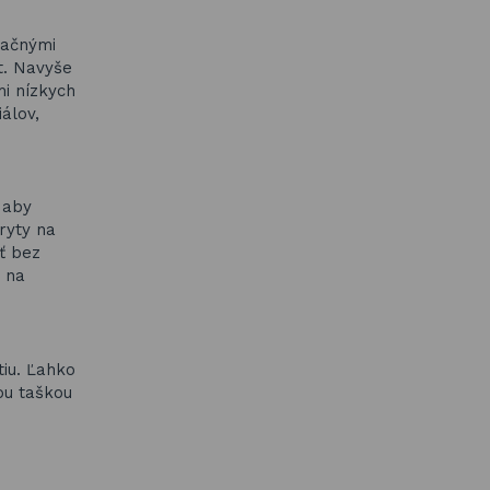
lačnými
t. Navyše
mi nízkych
álov,
 aby
ryty na
ť bez
á na
tiu. Ľahko
ou taškou