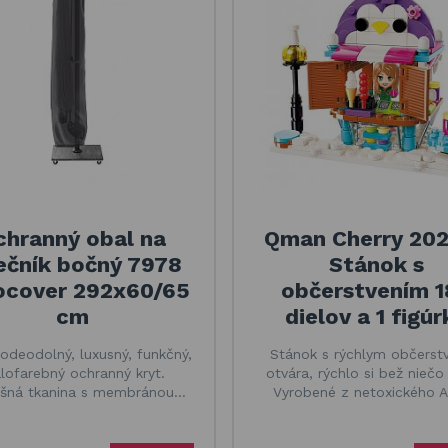
chranný obal na
Qman Cherry 20
ečník bočný 7978
Stánok s
ocover 292x60/65
občerstvením 1
cm
dielov a 1 figúr
odeodolný, luxusný, funkčný,
Stánok s rýchlym občerst
álofarebný ochranný kryt.
otvára, rýchlo si bež niečo 
ušná tkanina s membránou…
Vyrobené z netoxického