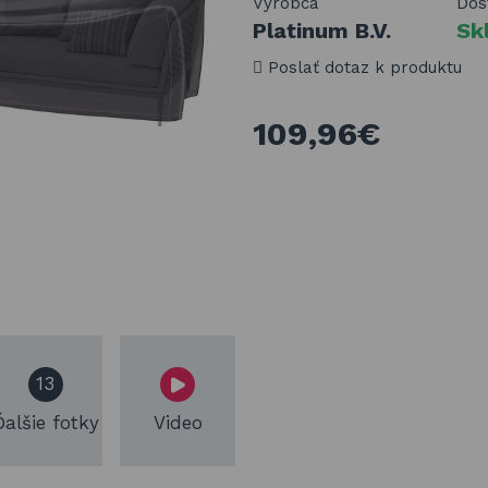
Výrobca
Dos
Platinum B.V.
Sk
Poslať dotaz k produktu
109,96€
13
Ďalšie fotky
Video