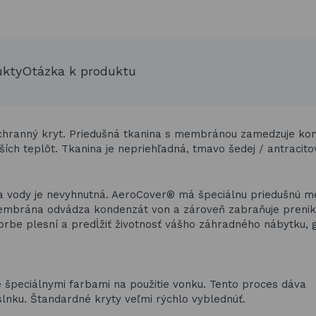
ukty
Otázka k produktu
ochranný kryt. Priedušná tkanina s membránou zamedzuje kon
ích teplôt. Tkanina je nepriehľadná, tmavo šedej / antracitov
ia vody je nevyhnutná. AeroCover® má špeciálnu priedušnú 
embrána odvádza kondenzát von a zároveň zabraňuje prenika
orbe plesní a predĺžiť životnosť vášho záhradného nábytku, g
špeciálnymi farbami na použitie vonku. Tento proces dáva
nku. Štandardné kryty veľmi rýchlo vyblednúť.