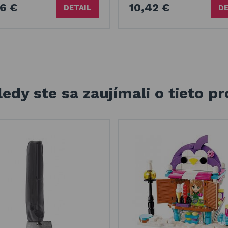
6 €
10,42 €
DETAIL
DE
edy ste sa zaujímali o tieto p