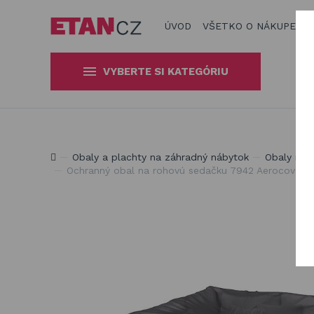
ÚVOD
VŠETKO O NÁKUPE
R
VYBERTE SI KATEGÓRIU
Slnečníky a tieniaca technika
Obaly a plachty na záhradný
Produkty na zatienenie vašej záhrady, terasy či balkón
Obaly a plachty na záhradný nábytok
Obaly na 
nábytok
Ochranný obal na rohovú sedačku 7942 Aerocover 
Drevené hračky
Stavebnice Qman
Hojdačky a závesné systémy