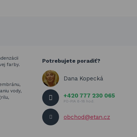
denzácii
Potrebujete poradiť?
ej farby.
Dana Kopecká
membránu,
niu vody,
+420 777 230 065
rilu,
PO-PIA 8-18 hod.
obchod@etan.cz