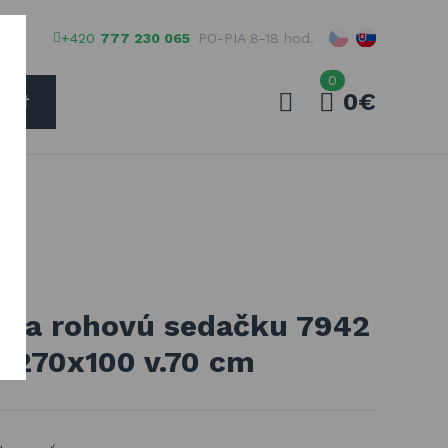
+420
777 230 065
PO-PIA 8-18 hod.
0
0€
ADAŤ
Váš e-mail
Vaše heslo
 na rohovú sedačku 7942
PŘIHLÁSIT
x270x100 v.70 cm
Registrovať
Zabudnuté heslo