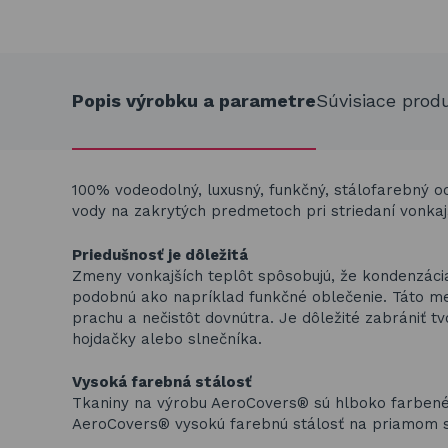
Popis výrobku a parametre
Súvisiace prod
100% vodeodolný, luxusný, funkčný, stálofarebný 
vody na zakrytých predmetoch pri striedaní vonkajš
Priedušnosť je dôležitá
Zmeny vonkajších teplôt spôsobujú, že kondenzác
podobnú ako napríklad funkčné oblečenie. Táto m
prachu a nečistôt dovnútra. Je dôležité zabrániť tv
hojdačky alebo slnečníka.
Vysoká farebná stálosť
Tkaniny na výrobu AeroCovers® sú hlboko farbené 
AeroCovers® vysokú farebnú stálosť na priamom sl