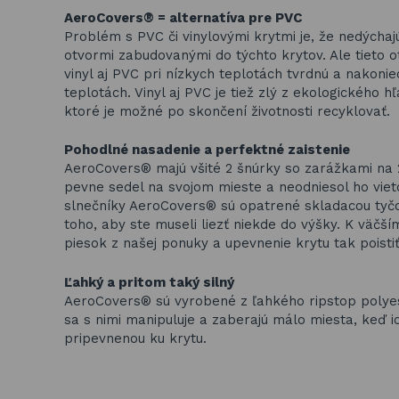
AeroCovers® = alternatíva pre PVC
Problém s PVC či vinylovými krytmi je, že nedýchaj
otvormi zabudovanými do týchto krytov. Ale tieto 
vinyl aj PVC pri nízkych teplotách tvrdnú a nakonie
teplotách. Vinyl aj PVC je tiež zlý z ekologického 
ktoré je možné po skončení životnosti recyklovať.
Pohodlné nasadenie a perfektné zaistenie
AeroCovers® majú všité 2 šnúrky so zarážkami na 
pevne sedel na svojom mieste a neodniesol ho vie
slnečníky AeroCovers® sú opatrené skladacou tyčo
toho, aby ste museli liezť niekde do výšky. K väč
piesok z našej ponuky a upevnenie krytu tak poistiť
Ľahký a pritom taký silný
AeroCovers® sú vyrobené z ľahkého ripstop polyest
sa s nimi manipuluje a zaberajú málo miesta, keď 
pripevnenou ku krytu.