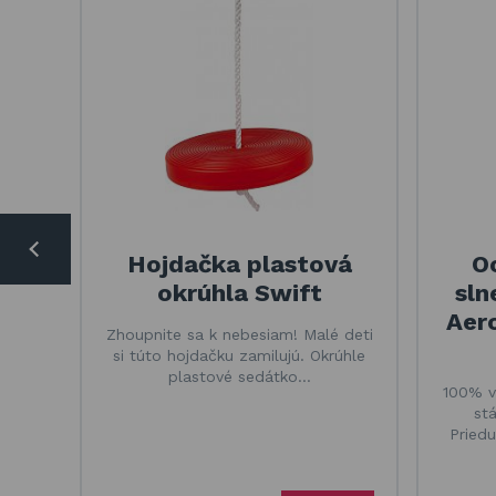
Hojdačka plastová
O
okrúhla Swift
sln
Aer
Zhoupnite sa k nebesiam! Malé deti
si túto hojdačku zamilujú. Okrúhle
plastové sedátko…
100% v
st
Pried