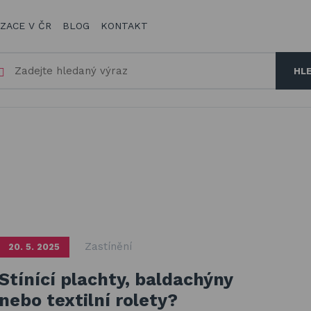
IZACE V ČR
BLOG
KONTAKT
HL
Zastínění
20. 5. 2025
Stínící plachty, baldachýny
nebo textilní rolety?