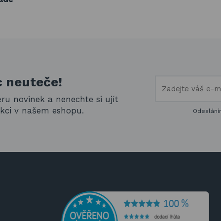
c neuteče!
ěru novinek a nenechte si ujít
akci v našem eshopu.
Odeslání