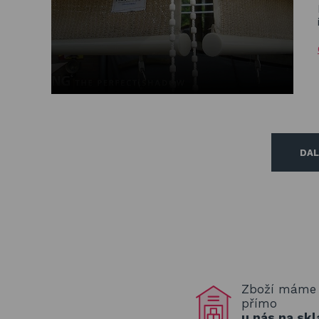
DAL
Zboží máme
přímo
u nás na skl