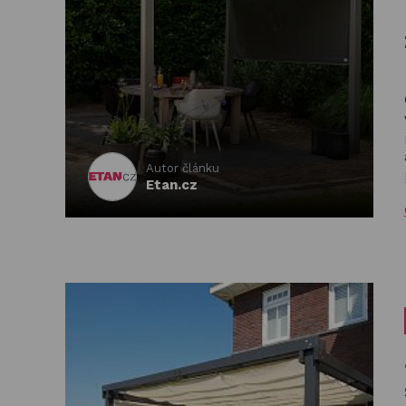
Basketbalové koše
Holandský billiard
(shuffleboard)
Gumové podlahy (dlaždice)
Trampolíny
Autor článku
Etan.cz
Výprodej