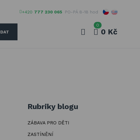
+420
777 230 065
PO-PÁ 8-18 hod
0
0 Kč
EDAT
Váš e-mail
Vaše heslo
PŘIHLÁSIT
Rubriky blogu
Registrovat
ZÁBAVA PRO DĚTI
Zapomenuté heslo
ZASTÍNĚNÍ