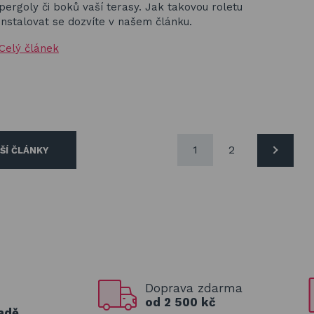
pergoly či boků vaší terasy. Jak takovou roletu
instalovat se dozvíte v našem článku.
Celý článek
1
2
ŠÍ ČLÁNKY
Doprava zdarma
od 2 500 kč
adě