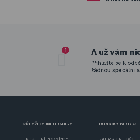
A už vám ni
Přihlašte se k odb
žádnou speicální 
DŮLEŽITÉ INFORMACE
RUBRIKY BLOGU
OBCHODNÍ PODMÍNKY
ZÁBAVA PRO DĚTI