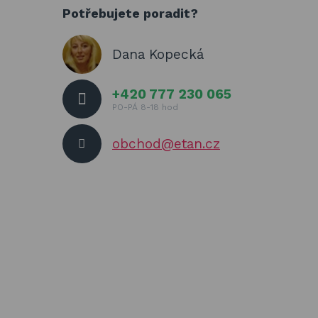
Potřebujete poradit?
Dana Kopecká
+420 777 230 065
PO-PÁ 8-18 hod
obchod@etan.cz