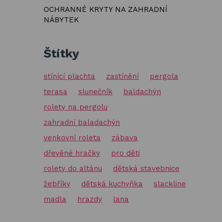
OCHRANNÉ KRYTY NA ZAHRADNÍ
NÁBYTEK
Štítky
stínící plachta
zastínění
pergola
terasa
slunečník
baldachýn
rolety na pergolu
zahradní baladachýn
venkovní roleta
zábava
dřevěné hračky
pro děti
rolety do altánu
dětská stavebnice
žebříky
dětská kuchyňka
slackline
madla
hrazdy
lana