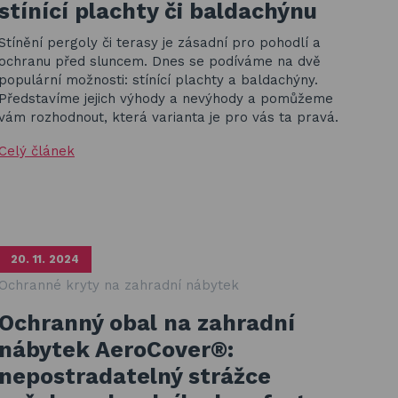
stínící plachty či baldachýnu
Stínění pergoly či terasy je zásadní pro pohodlí a
ochranu před sluncem. Dnes se podíváme na dvě
populární možnosti: stínící plachty a baldachýny.
Představíme jejich výhody a nevýhody a pomůžeme
vám rozhodnout, která varianta je pro vás ta pravá.
Celý článek
20. 11. 2024
Ochranné kryty na zahradní nábytek
Ochranný obal na zahradní
nábytek AeroCover®:
nepostradatelný strážce