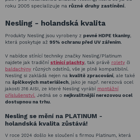
roku 2005 specializuje na
různé druhy zastínění
.
Nesling - holandská kvalita
Produkty Nesling jsou vyrobeny z
pevné HDPE tkaniny
,
která poskytuje až
95% ochranu před UV zářením
.
V nabídce stínící techniky značky Nesling/Platinum
najdete jak tradiční
stínící plachty
, tak právě
rolety
či
baldachýny
různých odstínů, vše je plně kompatibilní.
Nesling si zakládá nejen na
kvalitě zpracování
, ale také
na
špičkových materiálech
, jako je např. nerezová ocel
jakosti 316 AISI, ze které Nesling vyrábí
montážní
příslušenství.
Jedná se o
nejkvalitnější nerezovou ocel
dostupnou na trhu
.
Nesling se mění na PLATINUM -
holandská kvalita zůstává!
V roce 2024 došlo ke sloučení s firmou Platinum, která