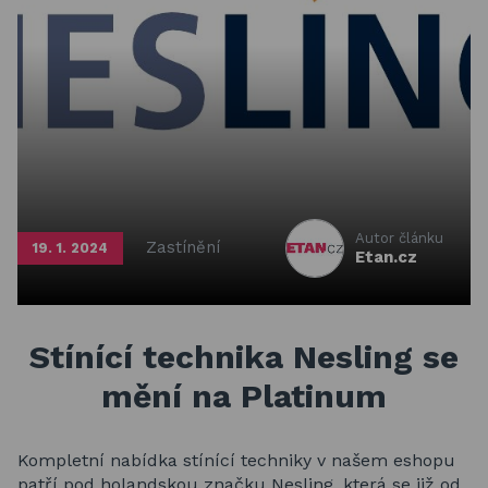
Basketbalové koše
Holandský billiard (shuffleboard)
Gumové podlahy (dlaždice)
Trampolíny
Výprodej
Autor článku
Zastínění
19. 1. 2024
Etan.cz
ÚVOD
BLOG
VŠE O NÁKUPU
KONTAKT
REALIZACE V ČR
Stínící technika Nesling se
mění na Platinum
Kompletní nabídka stínící techniky v našem eshopu
patří pod holandskou značku Nesling, která se již od