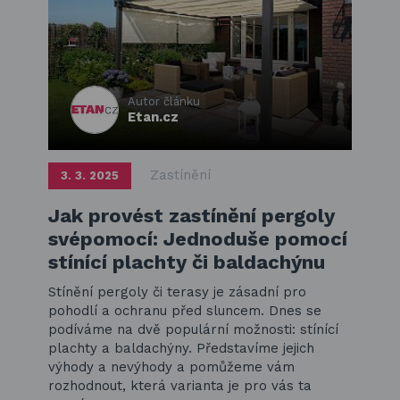
Autor článku
Etan.cz
Zastínění
3. 3. 2025
Jak provést zastínění pergoly
svépomocí: Jednoduše pomocí
stínící plachty či baldachýnu
Stínění pergoly či terasy je zásadní pro
pohodlí a ochranu před sluncem. Dnes se
podíváme na dvě populární možnosti: stínící
plachty a baldachýny. Představíme jejich
výhody a nevýhody a pomůžeme vám
rozhodnout, která varianta je pro vás ta