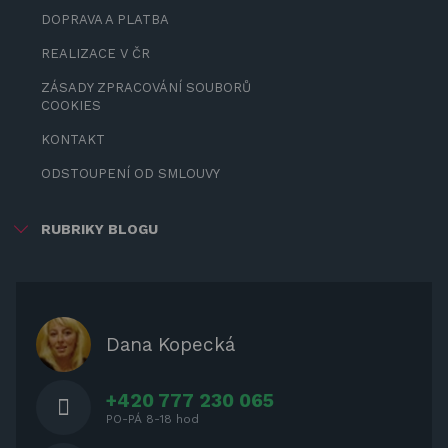
DOPRAVA A PLATBA
REALIZACE V ČR
ZÁSADY ZPRACOVÁNÍ SOUBORŮ
COOKIES
KONTAKT
ODSTOUPENÍ OD SMLOUVY
RUBRIKY BLOGU
ZÁBAVA PRO DĚTI
ZASTÍNĚNÍ
OCHRANNÉ KRYTY NA ZAHRADNÍ
Dana Kopecká
NÁBYTEK
+420 777 230 065
PO-PÁ 8-18 hod