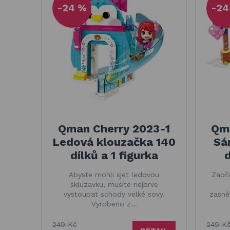
-24 %
-24
Qman Cherry 2023-1
Qma
Ledová klouzačka 140
Sán
dílků a 1 figurka
d
Abyste mohli sjet ledovou
Zapř
skluzavku, musíte nejprve
vystoupat schody velké sovy.
zasně
Vyrobeno z…
249 Kč
249 K