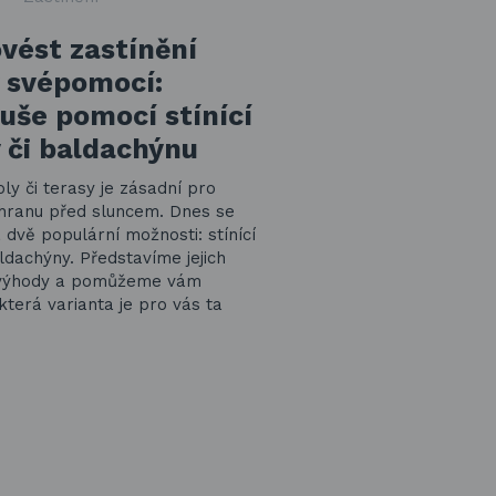
vést zastínění
 svépomocí:
še pomocí stínící
 či baldachýnu
ly či terasy je zásadní pro
chranu před sluncem. Dnes se
dvě populární možnosti: stínící
ldachýny. Představíme jejich
evýhody a pomůžeme vám
která varianta je pro vás ta