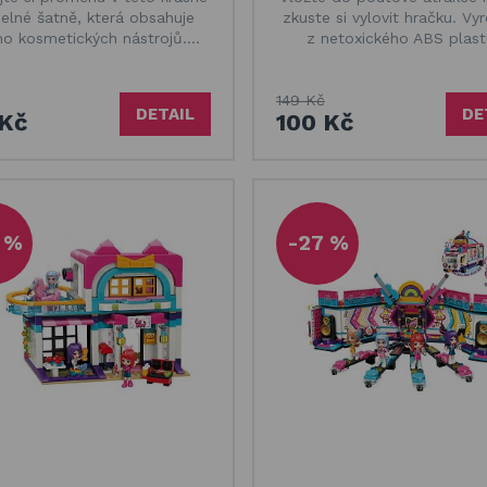
elné šatně, která obsahuje
zkuste si vylovit hračku. V
o kosmetických nástrojů.…
z netoxického ABS plas
149 Kč
DETAIL
DE
 Kč
100 Kč
 %
-27 %