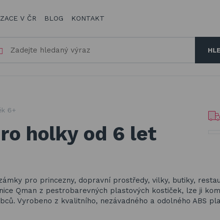
IZACE V ČR
BLOG
KONTAKT
HL
ěk 6+
o holky od 6 let
zámky pro princezny, dopravní prostředy, vilky, butiky, resta
bnice Qman z pestrobarevných plastových kostiček, lze ji kom
bců. Vyrobeno z kvalitního, nezávadného a odolného ABS pla