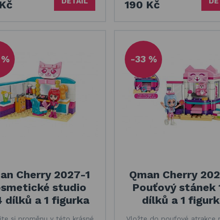
DETAIL
DE
 Kč
190 Kč
 %
-33 %
an Cherry 2027-1
Qman Cherry 202
smetické studio
Pouťový stánek 
 dílků a 1 figurka
dílků a 1 figur
te si proměnu v této krásné
Vložte do pouťové atrakce 