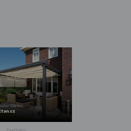
Autor článku
Etan.cz
Zastínění