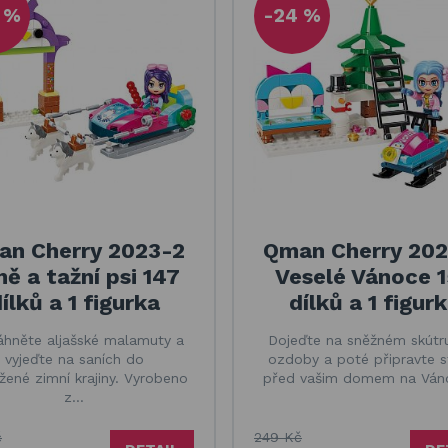
 %
-24 %
n Cherry 2023-2
Qman Cherry 202
ě a tažní psi 147
Veselé Vánoce 
ílků a 1 figurka
dílků a 1 figur
áhněte aljašské malamuty a
Dojeďte na sněžném skútr
vyjeďte na saních do
ozdoby a poté připravte 
žené zimní krajiny. Vyrobeno
před vašim domem na Ván
z…
č
249 Kč