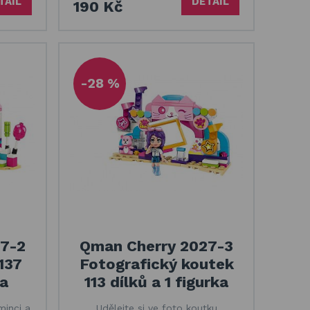
TAIL
DETAIL
190 Kč
-28 %
7-2
Qman Cherry 2027-3
137
Fotografický koutek
ka
113 dílků a 1 figurka
minci a
Udělejte si ve foto koutku