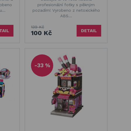
yrobeno
profesionální fotky s pěkným
tu…
pozadím! Vyrobeno z netoxického
ABS…
139 Kč
TAIL
DETAIL
100 Kč
-33 %