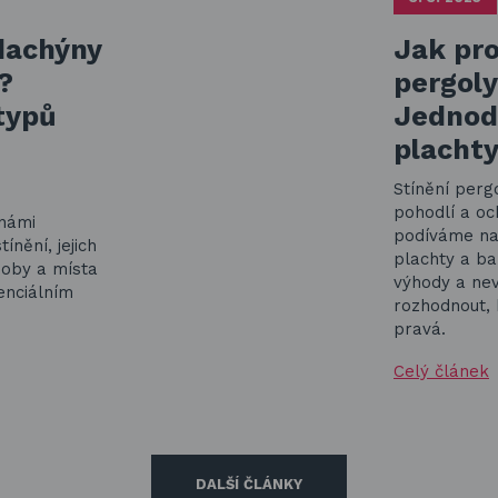
ldachýny
Jak pro
?
pergoly
typů
Jednodu
plachty
Stínění pergo
pohodlí a o
námi
podíváme na 
ínění, jejich
plachty a ba
soby a místa
výhody a n
enciálním
rozhodnout, 
pravá.
Celý článek
DALŠÍ ČLÁNKY