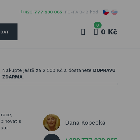
+420
777 230 065
PO-PÁ 8-18 hod
0
0 Kč
EDAT
Váš e-mail
Nakupte ještě za
2 500 Kč
a dostanete
DOPRAVU
Vaše heslo
ZDARMA
.
PŘIHLÁSIT
urace,
Registrovat
binovat s
Dana Kopecká
Zapomenuté heslo
stu.