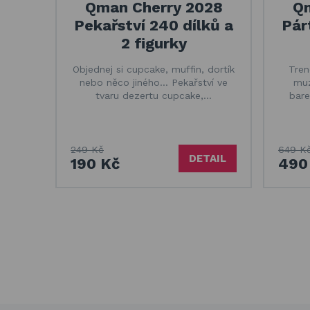
Qman Cherry 2028
Qm
Pekařství 240 dílků a
Pár
2 figurky
Objednej si cupcake, muffin, dortík
Trend
nebo něco jiného... Pekařství ve
muz
tvaru dezertu cupcake,…
bar
249 Kč
649 K
DETAIL
190 Kč
490