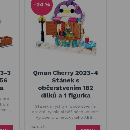
-24 %
3-3
Qman Cherry 2023-4
156
Stánek s
ka
občerstvením 182
dílků a 1 figurka
u pro
strom
Stánek s rychlým občerstvením
oce!…
otevírá, rychle si běž něco koupit!
Vyrobeno z netoxického ABS…
249 Kč