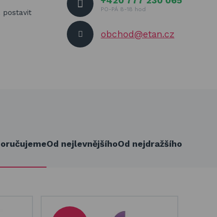
+420 777 230 065
PO-PÁ 8-18 hod
 postavit
obchod@etan.cz
oručujeme
Od nejlevnějšího
Od nejdražšího