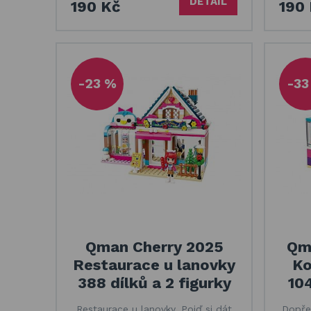
DETAIL
190 Kč
190
-23 %
-33
Qman Cherry 2025
Qm
Restaurace u lanovky
Ko
388 dílků a 2 figurky
104
Restaurace u lanovky. Pojď si dát
Dopřej