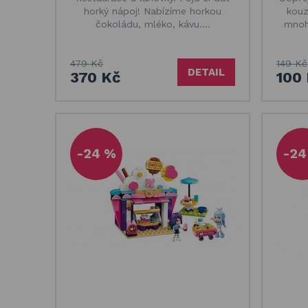
horký nápoj! Nabízíme horkou
kouz
čokoládu, mléko, kávu.…
mnoh
479 Kč
149 Kč
DETAIL
370 Kč
100
-24 %
-24