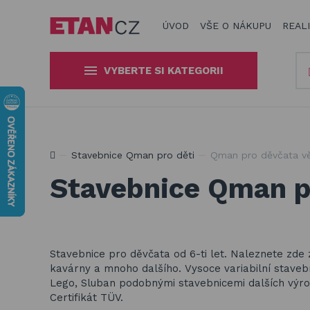
ÚVOD
VŠE O NÁKUPU
REAL
VYBERTE SI KATEGORII
Slunečníky a stínící technika
Obaly, kryty, potahy a plachty
Jsme experti na zastínění a venkovní zábavu
Stavebnice Qman pro děti
Qman pro děvčata v
na zahradní nábytek
Stavebnice Qman pr
Dřevěné hračky pro děti
Stavebnice Qman pro děti
Houpačky a závěsné systémy
Stavebnice pro děvčata od 6-ti let. Naleznete zde 
kavárny a mnoho dalšího.
Vysoce variabilní stave
Venkovní hry a hračky pro děti
Lego, Sluban podobnými stavebnicemi dalších výro
Certifikát TÜV.
Slackline