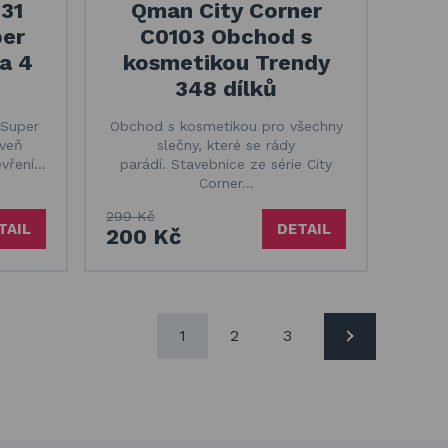
31
Qman City Corner
per
C0103 Obchod s
 a 4
kosmetikou Trendy
348 dílků
 Super
Obchod s kosmetikou pro všechny
oveň
slečny, které se rády
evření…
parádí. Stavebnice ze série City
Corner…
299 Kč
TAIL
DETAIL
200 Kč
1
2
3