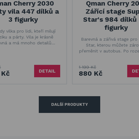
an Cherry 2030
Qman Cherry 20
ty vila 447 dílků a
Zářící stage Su
3 figurky
Star's 984 dílků
figurky
y vilka pro lidi, kteří milují
iku a párty. Vila je krásně
Barevná a zářivá stage pro
evná a má mnoho detailů…
Star, kterou můžete zár
přeměnit v autobus. Po roz
č
1 199 Kč
DETAIL
DE
 Kč
880 Kč
DALŠÍ PRODUKTY