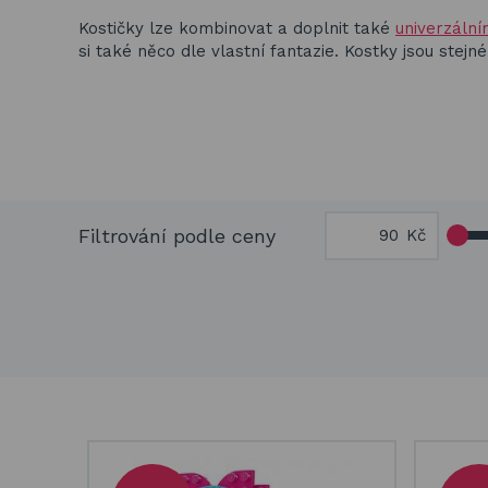
Kostičky lze kombinovat a doplnit také
univerzální
Basketbalové koše
si také něco dle vlastní fantazie. Kostky jsou stejné
Holandský billiard
(shuffleboard)
Gumové podlahy (dlaždice)
Trampolíny
Filtrování podle ceny
Kč
Výprodej