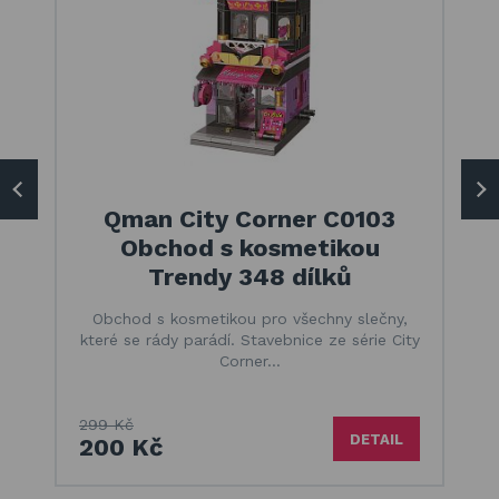
Qman City Corner C0103
Obchod s kosmetikou
Trendy 348 dílků
Obchod s kosmetikou pro všechny slečny,
které se rády parádí. Stavebnice ze série City
Corner…
299 Kč
DETAIL
200 Kč