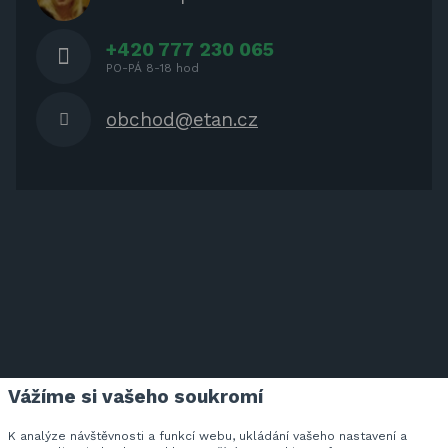
NÁBYTEK
+420 777 230 065
PO-PÁ 8-18 hod
obchod@etan.cz
Vážíme si vašeho soukromí
ETAN.CZ NA FACEBOOKU
K analýze návštěvnosti a funkcí webu, ukládání vašeho nastavení a