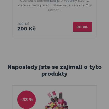
Obchod s kosmetikou pro všechny slečny,
které se rády parádí. Stavebnice ze série City
Corner…
299 Kč
DETAIL
200 Kč
Naposledy jste se zajímali o tyto
produkty
-33 %