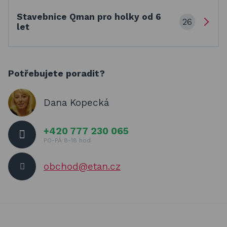
Stavebnice Qman pro holky od 6
26
let
Potřebujete poradit?
Dana Kopecká
+420 777 230 065
PO-PÁ 8-18 hod
obchod@etan.cz