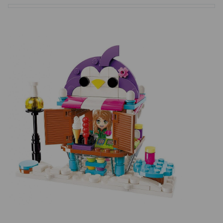
Basketbalové koše
Holandský billiard (shuffleboard)
Gumové podlahy (dlaždice)
Trampolíny
Výprodej
ÚVOD
BLOG
VŠE O NÁKUPU
KONTAKT
REALIZACE V ČR