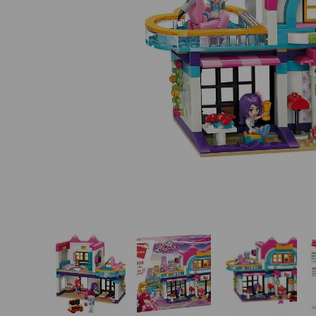
Basketbalové koše
Holandský billiard
(shuffleboard)
Gumové podlahy (dlaždice)
Trampolíny
Výprodej