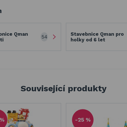
h
bnice Qman
Stavebnice Qman pro
54
ti
holky od 6 let
Související produkty
 %
-25 %