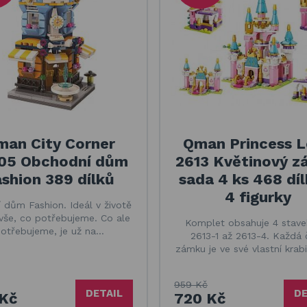
man City Corner
Qman Princess 
05 Obchodní dům
2613 Květinový 
shion 389 dílků
sada 4 ks 468 díl
4 figurky
 dům Fashion. Ideál v životě
 vše, co potřebujeme. Co ale
Komplet obsahuje 4 stave
otřebujeme, je už na…
2613-1 až 2613-4. Každá 
zámku je ve své vlastní krab
959 Kč
DETAIL
DE
Kč
720 Kč