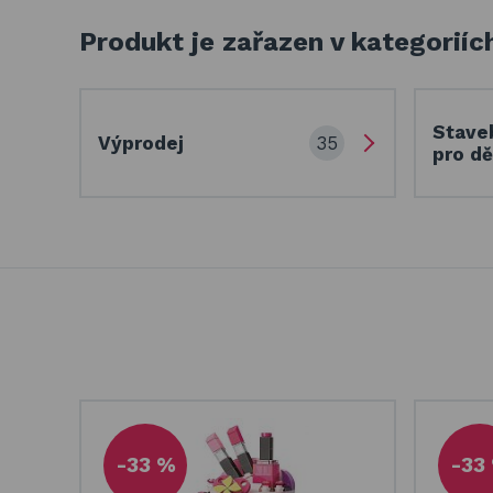
Produkt je zařazen v kategoriíc
Stave
35
Výprodej
pro dě
-33 %
-33