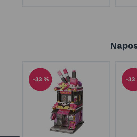
Napos
-33 %
-33