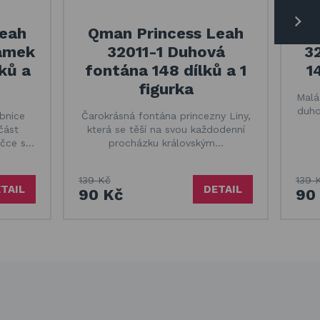
Leah
Qman Princess Leah
Q
zámek
32011-1 Duhová
3
ků a
fontána 148 dílků a 1
1
figurka
Malá
duho
bnice
Čarokrásná fontána princezny Liny,
část
která se těší na svou každodenní
ičce s…
procházku královským…
139 Kč
139 
TAIL
DETAIL
90 Kč
90