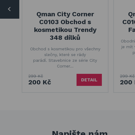
Qman City Corner
Q
C0103 Obchod s
C01
kosmetikou Trendy
Fa
348 dílků
Obodní
je mít
Obchod s kosmetikou pro všechny
p
slečny, které se rády
parádí. Stavebnice ze série City
Corner…
299 Kč
299 Kč
DETAIL
200 Kč
200 
Napište nám