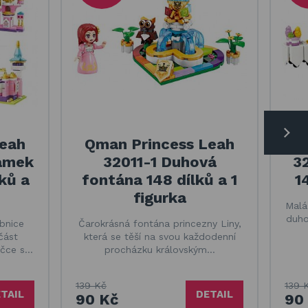
Leah
Qman Princess Leah
Q
zámek
32011-1 Duhová
3
ků a
fontána 148 dílků a 1
1
figurka
Malá
duho
bnice
Čarokrásná fontána princezny Liny,
část
která se těší na svou každodenní
ičce s…
procházku královským…
139 Kč
139 
TAIL
DETAIL
90 Kč
90