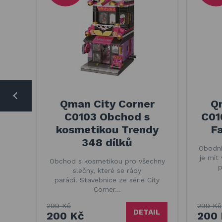
Qman City Corner
Q
C0103 Obchod s
C01
kosmetikou Trendy
Fa
348 dílků
Obodní
je mít
Obchod s kosmetikou pro všechny
p
slečny, které se rády
parádí. Stavebnice ze série City
Corner…
299 Kč
299 Kč
DETAIL
200 Kč
200 