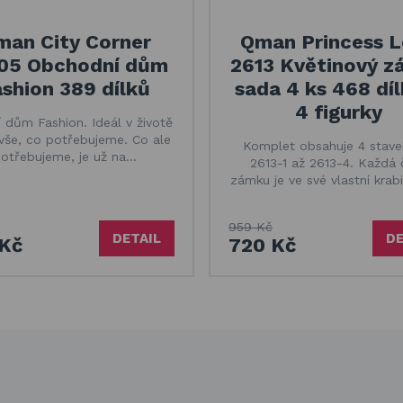
man City Corner
Qman Princess 
05 Obchodní dům
2613 Květinový 
shion 389 dílků
sada 4 ks 468 díl
4 figurky
 dům Fashion. Ideál v životě
 vše, co potřebujeme. Co ale
Komplet obsahuje 4 stave
otřebujeme, je už na…
2613-1 až 2613-4. Každá 
zámku je ve své vlastní krab
959 Kč
DETAIL
DE
Kč
720 Kč