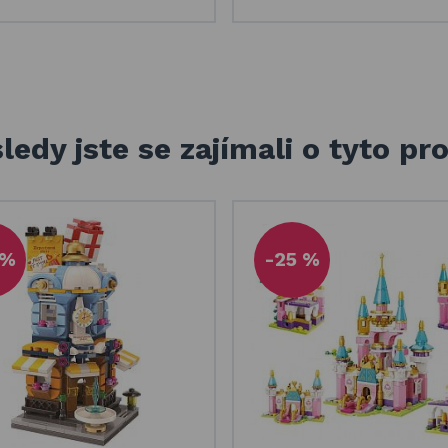
ledy jste se zajímali o tyto pr
 %
-25 %