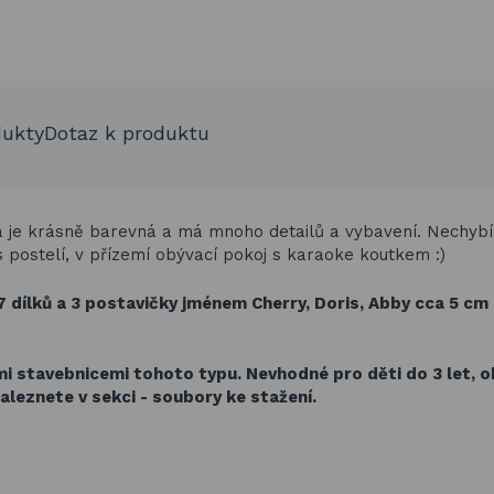
dukty
Dotaz k produktu
 Vila je krásně barevná a má mnoho detailů a vybavení. Nechyb
s postelí, v přízemí obývací pokoj s karaoke koutkem :)
 dílků a 3 postavičky jménem Cherry, Doris, Abby cca 5 cm
ími stavebnicemi tohoto typu.
Nevhodné pro děti do 3 let, 
aleznete v sekci - soubory ke stažení.