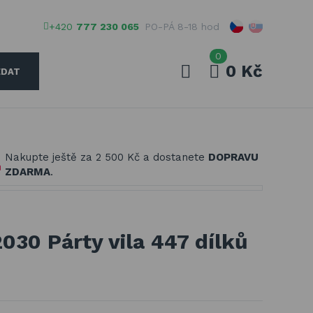
+420
777 230 065
PO-PÁ 8-18 hod
0
0 Kč
EDAT
Váš e-mail
Nakupte ještě za
2 500 Kč
a dostanete
DOPRAVU
Vaše heslo
ZDARMA
.
PŘIHLÁSIT
030 Párty vila 447 dílků
Registrovat
Zapomenuté heslo