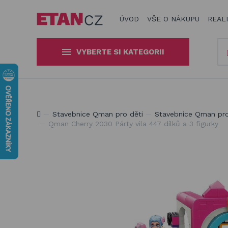
ÚVOD
VŠE O NÁKUPU
REAL
VYBERTE SI KATEGORII
Slunečníky a stínící technika
Obaly, kryty, potahy a plachty
Jsme experti na zastínění a venkovní zábavu
Stavebnice Qman pro děti
Stavebnice Qman pro
na zahradní nábytek
Qman Cherry 2030 Párty vila 447 dílků a 3 figurky
Dřevěné hračky pro děti
Stavebnice Qman pro děti
Houpačky a závěsné systémy
Venkovní hry a hračky pro děti
Slackline