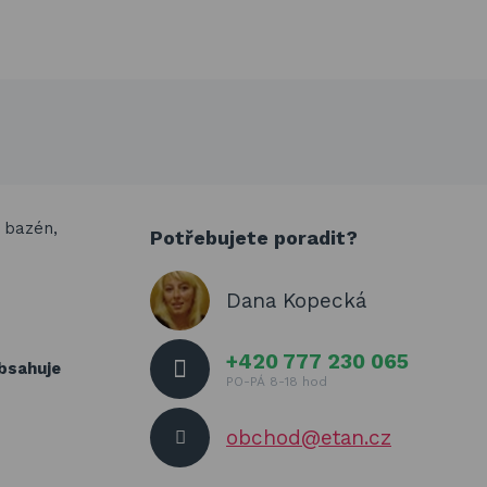
í bazén,
Potřebujete poradit?
Dana Kopecká
+420 777 230 065
obsahuje
PO-PÁ 8-18 hod
obchod@etan.cz