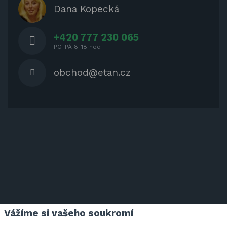
OCHRANNÉ KRYTY NA ZAHRADNÍ
Dana Kopecká
NÁBYTEK
+420 777 230 065
PO-PÁ 8-18 hod
obchod@etan.cz
Vážíme si vašeho soukromí
ETAN.CZ NA FACEBOOKU