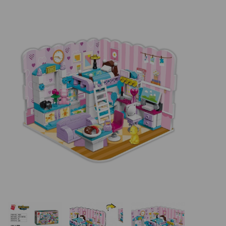
Basketbalové koše
Holandský billiard (shuffleboard)
Gumové podlahy (dlaždice)
Trampolíny
Výprodej
ÚVOD
BLOG
VŠE O NÁKUPU
KONTAKT
REALIZACE V ČR