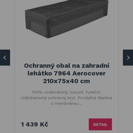
Ochranný obal na zahradní
lehátko 7964 Aerocover
210x75x40 cm
100% voděodolný, luxusní, funkční,
stálobarevný ochranný kryt. Prodyšná tkanina
s membránou…
1 439 Kč
DETAIL