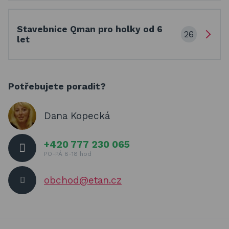
Stavebnice Qman pro holky od 6
26
let
Potřebujete poradit?
Dana Kopecká
+420 777 230 065
PO-PÁ 8-18 hod
obchod@etan.cz