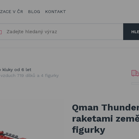
IZACE V ČR
BLOG
KONTAKT
HL
 kluky od 6 let
zduch 719 dílků a 4 figurky
Qman Thunder 
raketami země
figurky