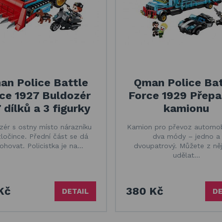
an Police Battle
Qman Police Bat
ce 1927 Buldozér
Force 1929 Přepa
 dílků a 3 figurky
kamionu
zér s ostny místo nárazníku
Kamion pro převoz automo
zločince. Přední část se dá
dva módy – jedno a
ohovat. Policistka je na…
dvoupatrový. Můžete z něj
udělat…
Kč
380 Kč
DETAIL
DE