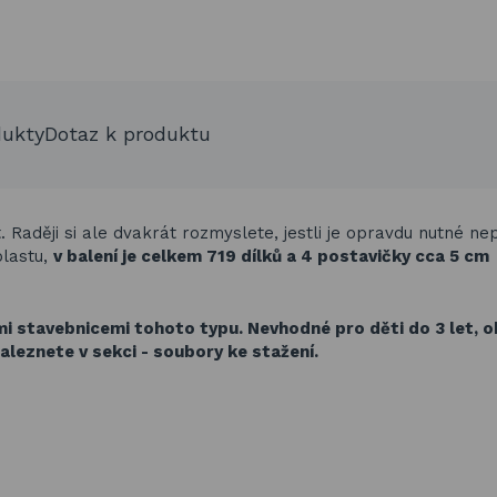
dukty
Dotaz k produktu
. Raději si ale dvakrát rozmyslete, jestli je opravdu nutné ne
plastu,
v balení je celkem 719 dílků a 4 postavičky cca 5 cm
ími stavebnicemi tohoto typu.
Nevhodné pro děti do 3 let, 
aleznete v sekci - soubory ke stažení.