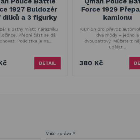
an Police Battle
Qman Police Bat
ce 1927 Buldozér
Force 1929 Přepa
 dílků a 3 figurky
kamionu
zér s ostny místo nárazníku
Kamion pro převoz automo
zločince. Přední část se dá
dva módy – jedno a
ohovat. Policistka je na…
dvoupatrový. Můžete z něj
udělat…
Kč
380 Kč
DETAIL
DE
Vaše zpráva
*