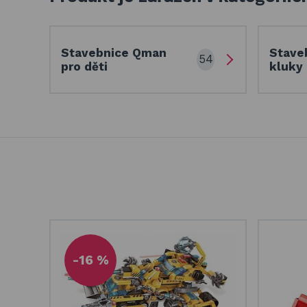
Stavebnice Qman
Stave
54
pro děti
kluky 
-16 %