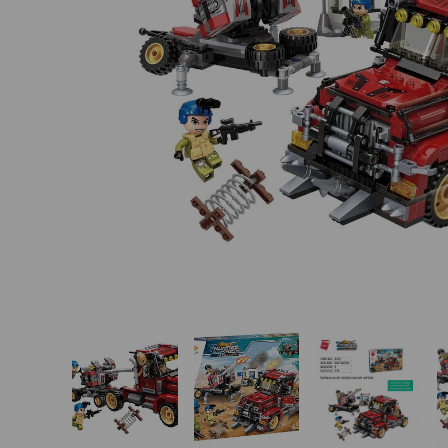
Basketbalové koše
Holandský billiard
(shuffleboard)
Gumové podlahy (dlaždice)
Trampolíny
Výprodej