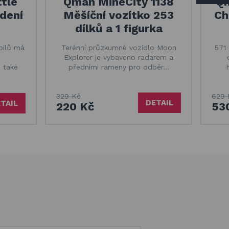
tle
Qman MineCity 1138
Qm
dení
Měšíční vozítko 253
Ch
dílků a 1 figurka
bilů má
Terénní průzkumné vozidlo Moon
571 
Explorer je vybaveno radarem a
 také
předními rameny pro odběr…
329 Kč
629 
DETAIL
TAIL
220 Kč
53