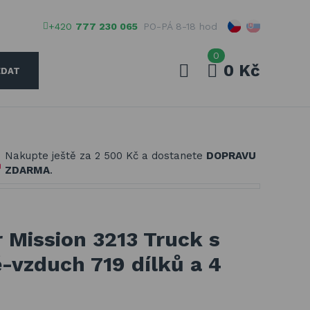
+420
777 230 065
PO-PÁ 8-18 hod
0
0 Kč
EDAT
Váš e-mail
Nakupte ještě za
2 500 Kč
a dostanete
DOPRAVU
Vaše heslo
ZDARMA
.
PŘIHLÁSIT
Mission 3213 Truck s
-vzduch 719 dílků a 4
Registrovat
Zapomenuté heslo