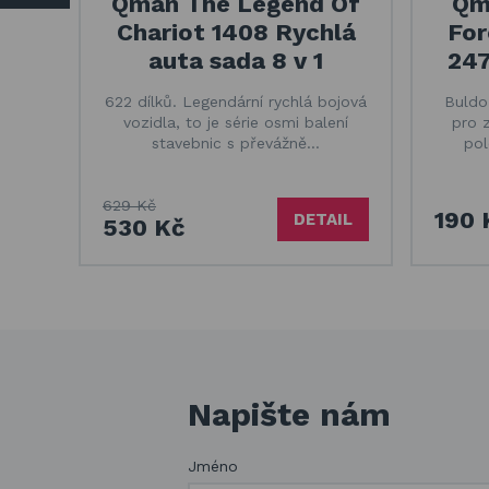
Qman The Legend Of
Qm
Chariot 1408 Rychlá
For
auta sada 8 v 1
247
622 dílků. Legendární rychlá bojová
Buldo
vozidla, to je série osmi balení
pro 
stavebnic s převážně…
pol
629 Kč
190 
DETAIL
530 Kč
Napište nám
Jméno