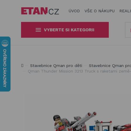
ÚVOD
VŠE O NÁKUPU
REAL
VYBERTE SI KATEGORII
Slunečníky a stínící technika
Obaly, kryty, potahy a plachty
Jsme experti na zastínění a venkovní zábavu
Stavebnice Qman pro děti
Stavebnice Qman pro
na zahradní nábytek
Qman Thunder Mission 3213 Truck s raketami země-v
Dřevěné hračky pro děti
Stavebnice Qman pro děti
Houpačky a závěsné systémy
Venkovní hry a hračky pro děti
Slackline