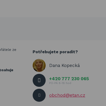
přátele ze
Potřebujete poradit?
Dana Kopecká
obsahuje
+420 777 230 065
PO-PÁ 8-18 hod
obchod@etan.cz