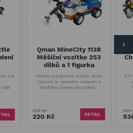
tle
Qman MineCity 1138
Qm
dení
Měšíční vozítko 253
Ch
dílků a 1 figurka
bilů má
Terénní průzkumné vozidlo Moon
571 
Explorer je vybaveno radarem a
 také
předními rameny pro odběr…
329 Kč
629 
DETAIL
TAIL
220 Kč
53