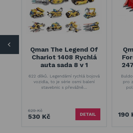
Qman The Legend Of
Qm
Chariot 1408 Rychlá
For
auta sada 8 v 1
247
622 dílků. Legendární rychlá bojová
Buldo
vozidla, to je série osmi balení
pro 
stavebnic s převážně…
pol
629 Kč
190 
DETAIL
530 Kč