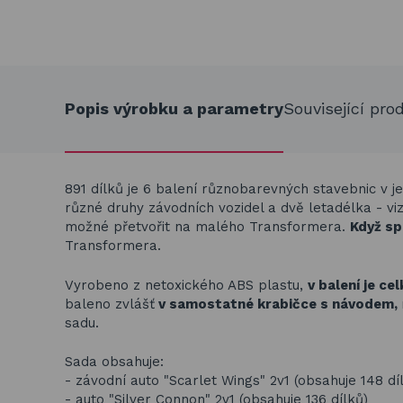
Popis výrobku a parametry
Související pro
891 dílků je 6 balení různobarevných stavebnic v j
různé druhy závodních vozidel a dvě letadélka - viz
možné přetvořit na malého Transformera.
Když sp
Transformera.
Vyrobeno z netoxického ABS plastu,
v balení je ce
baleno zvlášť
v samostatné krabičce
s návodem,
sadu.
Sada obsahuje:
- závodní auto "Scarlet Wings" 2v1 (obsahuje 148 dí
- auto "Silver Connon" 2v1 (obsahuje 136 dílků)