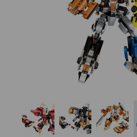
Basketbalové koše
Holandský billiard
(shuffleboard)
Gumové podlahy (dlaždice)
Trampolíny
Výprodej