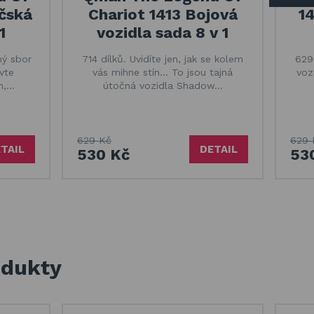
ičská
Chariot 1413 Bojová
1
1
vozidla sada 8 v 1
ný sbor
714 dílků. Uvidíte jen, jak se kolem
629
vte
vás mihne stín... To jsou tajná
voz
m,…
útočná vozidla Shadow…
629 Kč
629 
TAIL
DETAIL
530 Kč
53
odukty