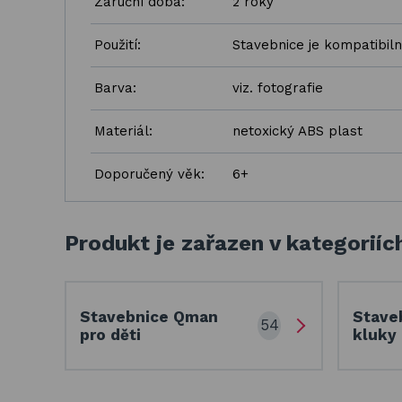
Záruční doba:
2 roky
Použití:
Stavebnice je kompatibiln
Barva:
viz. fotografie
Materiál:
netoxický ABS plast
Doporučený věk:
6+
Produkt je zařazen v kategoriíc
Stavebnice Qman
Stave
54
pro děti
kluky 