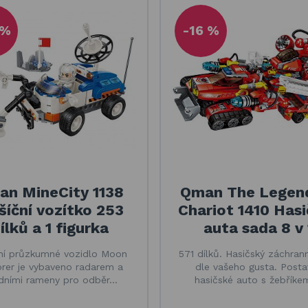
 %
-16 %
n MineCity 1138
Qman The Legen
íční vozítko 253
Chariot 1410 Has
ílků a 1 figurka
auta sada 8 v 
ní průzkumné vozidlo Moon
571 dílků. Hasičský záchran
orer je vybaveno radarem a
dle vašeho gusta. Posta
dními rameny pro odběr…
hasičské auto s žebříke