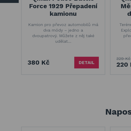
Force 1929 Přepadení
Měš
kamionu
d
Kamion pro převoz automobilů má
Terén
dva módy – jedno a
Expl
dvoupatrový. Můžete z něj také
pře
udělat…
329 Kč
380 Kč
DETAIL
220 
Napos