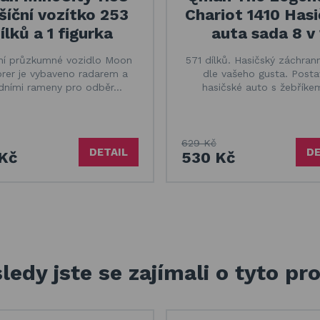
íční vozítko 253
Chariot 1410 Has
ílků a 1 figurka
auta sada 8 v 
ní průzkumné vozidlo Moon
571 dílků. Hasičský záchran
orer je vybaveno radarem a
dle vašeho gusta. Posta
dními rameny pro odběr…
hasičské auto s žebříke
629 Kč
DETAIL
DE
Kč
530 Kč
ledy jste se zajímali o tyto pr