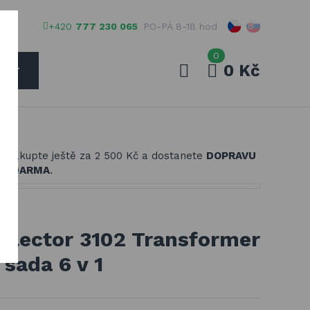
+420
777 230 065
PO-PÁ 8-18 hod
0
0 Kč
EDAT
Váš e-mail
Nakupte ještě za
2 500 Kč
a dostanete
DOPRAVU
Vaše heslo
ZDARMA
.
PŘIHLÁSIT
llector 3102 Transformer
 sada 6 v 1
Registrovat
Zapomenuté heslo