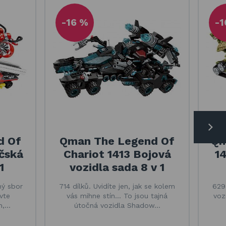
-16 %
-1
d Of
Qman The Legend Of
Qm
ičská
Chariot 1413 Bojová
1
1
vozidla sada 8 v 1
ný sbor
714 dílků. Uvidíte jen, jak se kolem
629
vte
vás mihne stín... To jsou tajná
voz
m,…
útočná vozidla Shadow…