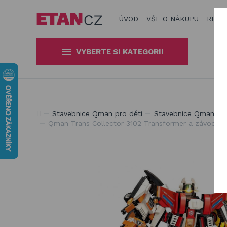
ÚVOD
VŠE O NÁKUPU
REAL
VYBERTE SI KATEGORII
Slunečníky a stínící technika
Obaly, kryty, potahy a plachty
Jsme experti na zastínění a venkovní zábavu
Stavebnice Qman pro děti
Stavebnice Qman pro
na zahradní nábytek
Qman Trans Collector 3102 Transformer a závodní a
Dřevěné hračky pro děti
Stavebnice Qman pro děti
Houpačky a závěsné systémy
Venkovní hry a hračky pro děti
Slackline