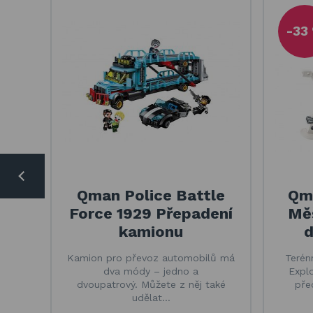
-33
Qman Police Battle
Qma
Force 1929 Přepadení
Měš
kamionu
d
Kamion pro převoz automobilů má
Terén
dva módy – jedno a
Expl
dvoupatrový. Můžete z něj také
pře
udělat…