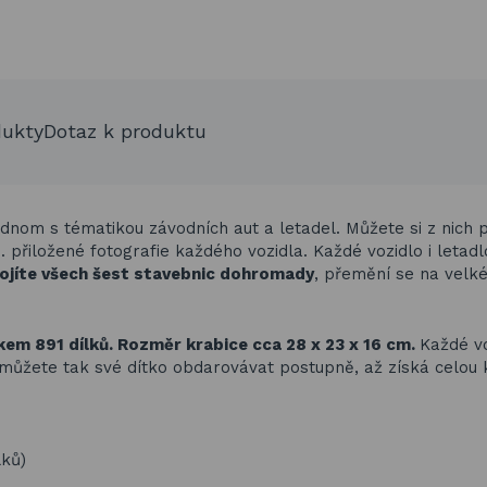
dukty
Dotaz k produktu
ednom s tématikou závodních aut a letadel. Můžete si z nich p
. přiložené fotografie každého vozidla. Každé vozidlo i letadl
ojíte všech šest stavebnic dohromady
, přemění se na velk
lkem 891 dílků. Rozměr krabice cca 28 x 23 x 16 cm.
Každé vo
můžete tak své dítko obdarovávat postupně, až získá celou
lků)