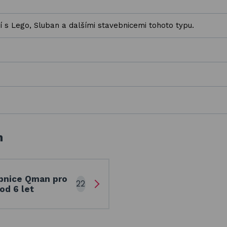
í s Lego, Sluban a dalšími stavebnicemi tohoto typu.
h
bnice Qman pro
22
od 6 let