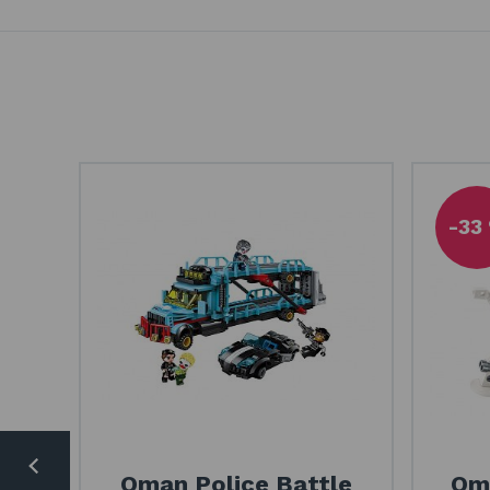
-33
Qman Police Battle
Qma