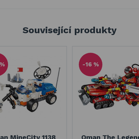
Související produkty
 %
-16 %
n MineCity 1138
Qman The Legen