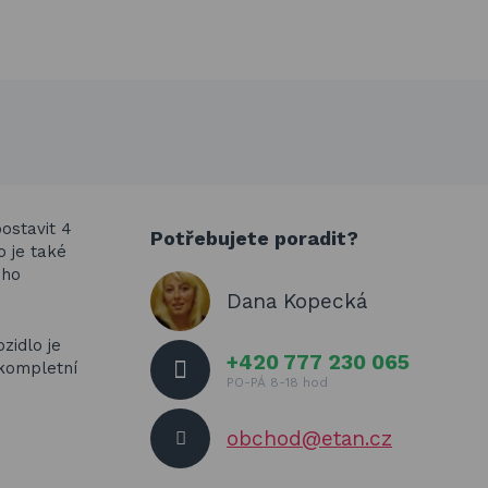
ostavit 4
Potřebujete poradit?
o je také
ého
Dana Kopecká
zidlo je
+420 777 230 065
 kompletní
PO-PÁ 8-18 hod
obchod@etan.cz