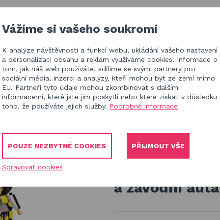
IZACE V ČR
BLOG
KONTAKT
Vážíme si vašeho soukromí
K analýze návštěvnosti a funkcí webu, ukládání vašeho nastavení
HL
a personalizaci obsahu a reklam využíváme cookies. Informace o
tom, jak náš web používáte, sdílíme se svými partnery pro
sociální média, inzerci a analýzy, kteří mohou být ze zemí mimo
EU. Partneři tyto údaje mohou zkombinovat s dalšími
informacemi, které jste jim poskytli nebo které získali v důsledku
toho, že používáte jejich služby.
Podrobné informace
 kluky od 6 let
uta sada 6 v 1
POUZE NEZBYTNÉ COOKIES
PŘIJMOUT VŠE
Qman Trans Co
Spravovat cookies
a závodní auta