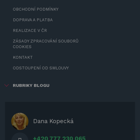
OBCHODNÍ PODMÍNKY
DOPRAVA A PLATBA
REALIZACE V ČR
ZÁSADY ZPRACOVÁNÍ SOUBORŮ
COOKIES
KONTAKT
ODSTOUPENÍ OD SMLOUVY
RUBRIKY BLOGU
ZÁBAVA PRO DĚTI
ZASTÍNĚNÍ
OCHRANNÉ KRYTY NA ZAHRADNÍ
Dana Kopecká
NÁBYTEK
+420 777 230 065