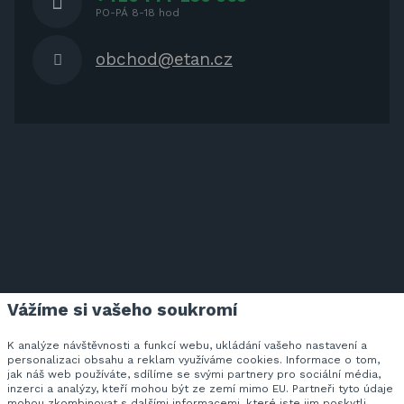
PO-PÁ 8-18 hod
obchod@etan.cz
Vážíme si vašeho soukromí
ETAN.CZ NA FACEBOOKU
K analýze návštěvnosti a funkcí webu, ukládání vašeho nastavení a
personalizaci obsahu a reklam využíváme cookies. Informace o tom,
jak náš web používáte, sdílíme se svými partnery pro sociální média,
inzerci a analýzy, kteří mohou být ze zemí mimo EU. Partneři tyto údaje
Veškeré ceny zahrnují DPH v zákonem stanovené výši.
mohou zkombinovat s dalšími informacemi, které jste jim poskytli