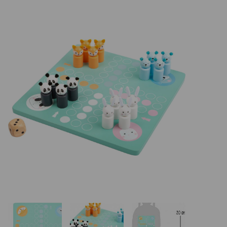
Basketbalové koše
Holandský billiard (shuffleboard)
Gumové podlahy (dlaždice)
Trampolíny
Výprodej
ÚVOD
BLOG
VŠE O NÁKUPU
KONTAKT
REALIZACE V ČR