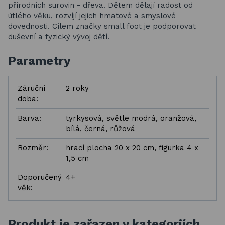
přírodních surovin - dřeva. Dětem dělají radost od
útlého věku, rozvíjí jejich hmatové a smyslové
dovednosti. Cílem značky small foot je podporovat
duševní a fyzický vývoj dětí.
Parametry
Záruční
2 roky
doba:
Barva:
tyrkysová, světle modrá, oranžová,
bílá, černá, růžová
Rozměr:
hrací plocha 20 x 20 cm, figurka 4 x
1,5 cm
Doporučený
4+
věk:
Produkt je zařazen v kategoriích